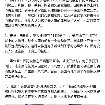
刑椅上，脚踝、腿、手腕、胸部和头部被捆绑。囚犯的身体上附有
心脏监测器。刽子手通常给囚犯注射麻醉剂——使囚犯失去知觉，
肌肉松弛剂——放松囚犯的心脏和肺部，以及剧毒的氯化钾来停止
心脏的跳动。很多人认为这是最人道的死刑执行方式，也是目前美
国最常用的死刑执行方式。
2、电椅：电刑时，犯人被绑在特制的椅子上，通常由三个或三个
以上的人执行，每个人面前都有一个电动按钮，当实际上只有一个
按钮连接到电极。这种安排是为了减轻刽子手的心理负担，因为没
有人知道谁按下了真正的按钮。
3、毒气室：囚犯被锁在不锈钢密室中。处决开始时，刽子手打开
阀门，液态氯化氢流入囚犯椅子下的盘子。然后将氰化钾或氰化钠
滴加到板上，产生氰化氢气体。目前，美国有几个州仍在使用这种
方法处决死囚。
4、 绞刑：这是最古老的处决形式之一。行刑前必须给犯人称重，
然后根据犯人的体重将重物绑在犯人的腿上，以保证犯人可以立即
被绞死。绳子绕在犯人的脖子上，把犯人脚下的支撑去掉。