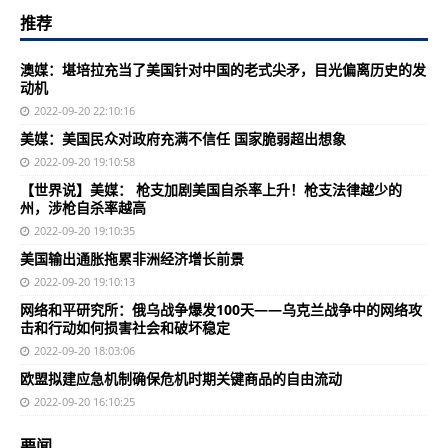
推荐
澳媒：堪培拉充当了美国针对中国的老式尖矛，目光偏离历史的发
动机
2022-09-20 22:10:16
美媒：美国民众对政府充满不信任 国家脆弱超出想象
2022-09-20 19:10:58
【世界说】美媒： 枪支加剧美国自杀率上升！枪支法律越少的
州，涉枪自杀率越高
2022-09-20 19:10:35
美国输出通胀拖累非洲经济增长前景
2022-09-20 19:10:13
网络和平研究所：俄乌战争爆发100天——乌克兰战争中的网络攻
击和行动如何损害社会和破坏稳定
2022-09-20 18:03:06
欧盟拟建应急机制确保危机时期关键商品的自由流动
2022-09-20 16:10:25
要闻