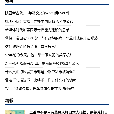
最新
陕西考古院：5年移交文物4380组6986件
姚明带队！女篮世界杯中国队12人名单公布
新媒体时代加强国际传播能力建设的思考
警惕！我国超90%成年人有这种疾病！严重时或致牙齿脱落
这件被炸烂的防护服，首次展出！
57年前的今天，他一举击落来犯的美军机！
新一轮强降雨来袭 四川提前避险转移5.2万余人
什么真正的垃圾货币都是扯淡雷达币被清退？
雷达币与瑞波币、比特币一样是什么样的骗局
“Vpal”涉嫌传销，巴菲特怎么也在跌的时候？
精彩
二战中不是只有苏联人打日本人轻松，是美苏打日