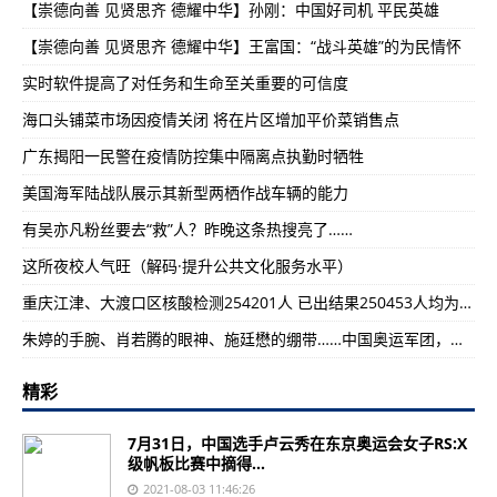
【崇德向善 见贤思齐 德耀中华】孙刚：中国好司机 平民英雄
【崇德向善 见贤思齐 德耀中华】王富国：“战斗英雄”的为民情怀
实时软件提高了对任务和生命至关重要的可信度
海口头铺菜市场因疫情关闭 将在片区增加平价菜销售点
广东揭阳一民警在疫情防控集中隔离点执勤时牺牲
美国海军陆战队展示其新型两栖作战车辆的能力
有吴亦凡粉丝要去“救”人？昨晚这条热搜亮了……
这所夜校人气旺（解码·提升公共文化服务水平）
重庆江津、大渡口区核酸检测254201人 已出结果250453人均为阴性
朱婷的手腕、肖若腾的眼神、施廷懋的绷带……中国奥运军团，是我们永远的骄傲
精彩
7月31日，中国选手卢云秀在东京奥运会女子RS:X
级帆板比赛中摘得...
2021-08-03 11:46:26