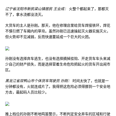
辽宁省沈阳市新民梁山镇居民 王业成：
火整个都起来了，那都灭
不了，拿水浇都没浇灭。
大货车的主人是孙刚。那天，他在修理店里给货车焊接铁环，焊花
不慎引燃了车厢内的草帘。虽然孙刚已迅速操起灭火器实施灭火，
但火势却不见减弱，反而快速蔓延成一个巨大的火团。
孙刚没有选择弃车逃生，也没有选择摘掉挂钩、开走货车车头来减
少自己的财产损失，而是选择冒着生命危险把起火的货车开出闹市
区。
黑龙江省双鸭山市个体货车驾驶员 孙刚：
时间太快了，也就是一
分钟都没有，火就连成片了。我得把这危险必须得挪到一个安全地
方去，最起码人员比较少。
推上档位的孙刚不断地鸣笛警示，不断判定安全弃车的区域和行驶