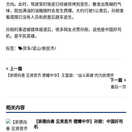
方向。此时，驾驶室的铁皮已经被烘烤到变形，散发出焦糊的气
味，刚加满油的油箱随时会发生燃爆。大约行驶5公里后，孙刚查
看周围已没有人员和房屋后跳车逃生。
孙刚的事迹被媒体报道后，很多网友点赞孙刚，说他是中国好司
机，是平民英雄。
标签：
货车
/
梁山
/
新民市
/
上一篇
【崇德向善 见贤思齐 德耀中华】王富国：“战斗英雄”的为民情怀
下一篇
最后一页
相关内容
【崇德向善 见贤思齐 德耀中华】孙刚：中国好司
机