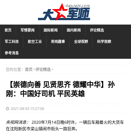
首页
军情要闻
国际新闻
国内新闻
评论精选
军工科技
航空工业
奇闻趣事
全球视野
科学观察
参考消息
您的位置：
首页
>
评论精选
>
【崇德向善 见贤思齐 德耀中华】孙
刚：中国好司机 平民英雄
2021-08-03 15:27:06
央视网消息：
2020年7月14日晚6时许，一辆后车厢着火的大货车
在沈阳新民市梁山镇闹市街头一路狂奔。