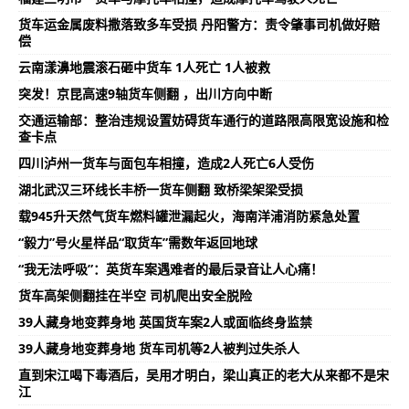
货车运金属废料撒落致多车受损 丹阳警方：责令肇事司机做好赔
偿
云南漾濞地震滚石砸中货车 1人死亡 1人被救
突发！京昆高速9轴货车侧翻 ，出川方向中断
交通运输部：整治违规设置妨碍货车通行的道路限高限宽设施和检
查卡点
四川泸州一货车与面包车相撞，造成2人死亡6人受伤
湖北武汉三环线长丰桥一货车侧翻 致桥梁架梁受损
载945升天然气货车燃料罐泄漏起火，海南洋浦消防紧急处置
“毅力”号火星样品“取货车”需数年返回地球
“我无法呼吸”：英货车案遇难者的最后录音让人心痛！
货车高架侧翻挂在半空 司机爬出安全脱险
39人藏身地变葬身地 英国货车案2人或面临终身监禁
39人藏身地变葬身地 货车司机等2人被判过失杀人
直到宋江喝下毒酒后，吴用才明白，梁山真正的老大从来都不是宋
江