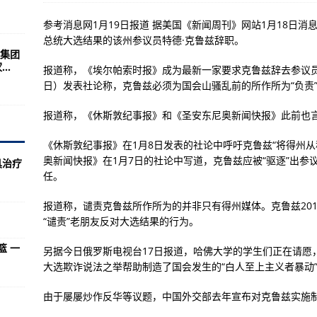
取得阶段性突破
参考消息网1月19日报道 据美国《新闻周刊》网站1月18日消
总统大选结果的该州参议员特德·克鲁兹辞职。
集团
区”运行
..
报道称，《埃尔帕索时报》成为最新一家要求克鲁兹辞去参议员
须接受更严苛的测试
日）发表社论称，克鲁兹必须为国会山骚乱前的所作所为“负责”
报道称，《休斯敦纪事报》和《圣安东尼奥新闻快报》此前也
年试飞任务开启
《休斯敦纪事报》在1月8日发表的社论中呼吁克鲁兹“将得州
关系一直友好
奥新闻快报》在1月7日的社论中写道，克鲁兹应被“驱逐”出
具治疗
任。
且情况更严重......
052D的护卫舰为何对美军如此重要？
报道称，谴责克鲁兹所作所为的并非只有得州媒体。克鲁兹201
“谴责”老朋友反对大选结果的行为。
线让美航母后撤百里，是个大美女
篮 一
艰难，日本或连开战的勇气都没
另据今日俄罗斯电视台17日报道，哈佛大学的学生们正在请愿
大选欺诈说法之举帮助制造了国会发生的“白人至上主义者暴动
起的成就也有人说风凉话，怎么看？
由于屡屡炒作反华等议题，中国外交部去年宣布对克鲁兹实施制
，俄：美军为达目的真是不择手段