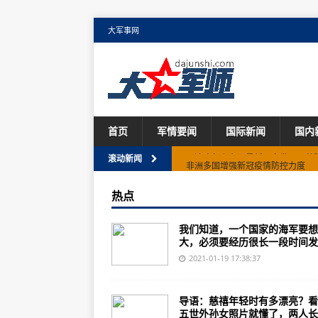
大军事网
首页
军情要闻
国际新闻
国内
非洲多国增强新冠疫情防控力度
滚动新闻
印尼失事客机遇难者身份确认受阻
热点
报告：应对新冠疫情世界必须做得
我们知道，一个国家的海军要想
山东栖霞金矿事故救援进展：明确“3
大，必须要经历很长一段时间发展
​西安发布机动车和非道路移动机械
2021-01-19 17:38:37
邢台：0时-12时无新增，除南宫、
导语：慈禧年轻时有多漂亮？看
北京已有5万多名快递小哥接种新
五世外孙女照片就懂了，两人长..