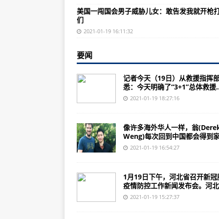
美海军计划造新舰 国会直言：怕是
美国一闯国会男子威胁儿女：敢告发我就开枪
们
慈禧年轻时有多漂亮？看看她五世
2021-01-19 16:11:32
Instagram在带有商品标签的卷
固定式储能的环境和安全方面的新
要闻
固态汽车电池可以改变电动汽车行
记者今天（19日）从救援指挥
悉：今天明确了“3+1”总体救援..
三实验室倡议引领新型混合能源系
2021-01-19 18:27:16
新研究测试机器学习以检测世界语
使用深度学习推断不同城市地区人
像许多海外华人一样，翁(Dere
Weng)每次回到中国都会得到家人
这种灵活的可充电电池比现有技术
2021-01-19 16:54:27
yc投资的柠檬盒公司筹集了250万
SunCulture希望将非洲变成世
1月19日下午，河北省召开新冠
疫情防控工作新闻发布会。河北..
Grab-Singtel和Ant Grou
2021-01-19 15:27:37
阿根廷西部发生6.4级地震 首都震