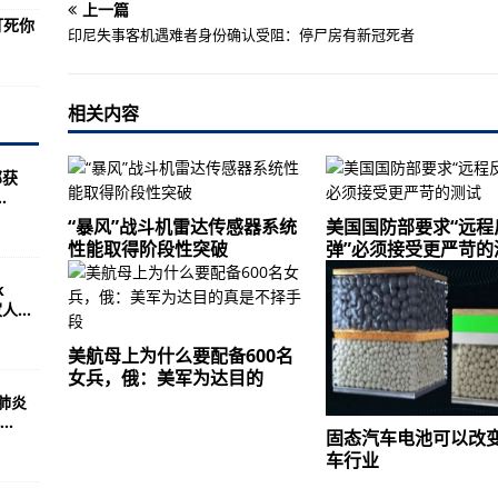
要超支！
上一篇
打死你
印尼失事客机遇难者身份确认受阻：停尸房有新冠死者
外孙女照片就懂了，两人长得很像
轴中添加购物功能
相关内容
研究项目
业
部获
.
统的创新
“暴风”战斗机雷达传感器系统
美国国防部要求“远程
言中的借用单词
性能取得阶段性突破
弹”必须接受更严苛的
们的社会经济地位
k
...
强大十倍
美元 为中国千禧一代提供维生素
美航母上为什么要配备600名
女兵，俄：美军为达目的
界的下一个面包篮 一次安装一个太阳能水泵
肺炎
.
p在新加坡赢得了数字银行许可证
固态汽车电池可以改
车行业
感明显