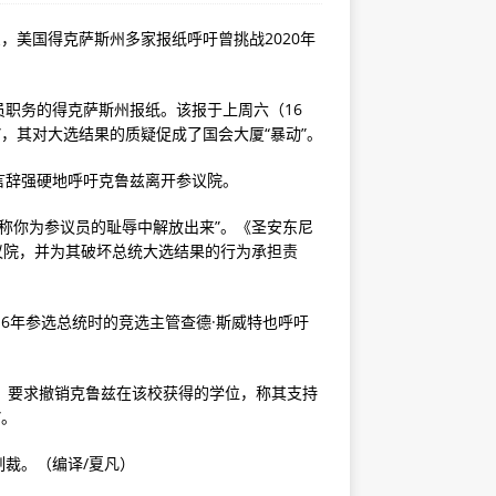
息，美国得克萨斯州多家报纸呼吁曾挑战2020年
职务的得克萨斯州报纸。该报于上周六（16
，其对大选结果的质疑促成了国会大厦“暴动”。
言辞强硬地呼吁克鲁兹离开参议院。
从称你为参议员的耻辱中解放出来”。《圣安东尼
参议院，并为其破坏总统大选结果的行为承担责
6年参选总统时的竞选主管查德·斯威特也呼吁
，要求撤销克鲁兹在该校获得的学位，称其支持
”。
裁。（编译/夏凡）