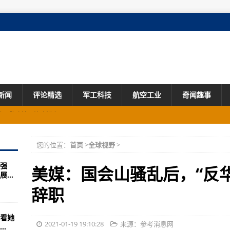
新闻
评论精选
军工科技
航空工业
奇闻趣事
：停尸房有新冠死者
您的位置：
首页
>
全球视野
>
更好
强
+1”总体救援方案
美媒：国会山骚乱后，“反
...
排气污染防治条例 4月1日起施行
辞职
隆尧外，城市正有序“重启”
看她
冠疫苗
2021-01-19 19:10:28
来源：参考消息网
.