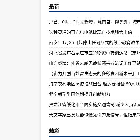
世界经济论坛“达沃斯议程”对话会
最新
意大利一名囚犯越狱 同一监狱曾多
美国一闯国会男子威胁儿女：敢告
这种灵活的可充电电池比现有技术强大十倍
多人出现过敏反应 美国加州暂停
美媒：美国新冠死亡人数即将超过
就任副总统在即，哈里斯正式辞去
担忧内部威胁 美联邦调查局对250
专访：美中有潜力在气候变化和抗
专访：美中有潜力在气候变化和抗
健全新型举国体制提升创新能力
冬日五峰：雾凇云海 美成童话
黑龙江省绥化市全面实施交通管制 减少人员流
三星将开会讨论李在镕获刑后公司
意大利总理孔特赢得众议院信任投
联合国秘书长对以色列新建犹太人
精彩
新西兰进一步强化入境检测规定