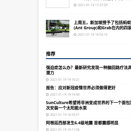
“暴风”战斗机雷达传感器系统性能
2021-01-19 17:37:59
航空人写一封给未来自己的信
上周五，新加坡授予了包括蚂蚁
Ameco保障国航在首都机场“一场两
(Ant Group)和Grab在内的四家.
美国国防部要求“远程反舰导弹”必
2021-01-19 16:53:14
美国防部将重振国防工业基础
推荐
高教机顺利升空，航空工业洪都新
俄外长称中俄军演不针对日本 俄日
强迫症怎么办？最新研究发现一种脑回路疗法
潜力
惊呆！美军基地被性侵的居然还有男性，
2021-01-19 19:10:21
“只许成功不许失败！”这型比不过 
报告：应对新冠疫情世界必须做得更好
美航母多次逼近，中国女孩划下红
2021-01-19 19:10:00
SunCulture希望将非洲变成世界的下一个面包
如果当初他没被害死，抗战没那么
次安装一个太阳能水泵
中国去年GDP增2.3%这么了不
2021-01-19 16:53:51
阿根廷西部发生6.4级地震 首都震感明显
美航母上为什么要配备600名女兵
2021-01-19 16:11:56