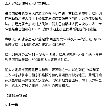
太人定居点住房表示严重关切。
联合国秘书长发言人迪雅里克在声明中说，古特雷斯重申，以色列
在巴勒斯坦被占领土上修建定居点没有法律正当性，公然违反国际
法。扩建定居点加大对抗风险，侵害巴勒斯坦人民自决权，进一步
降低结束占领和在1967年边界基础上建立巴勒斯坦国的可能性。
声明说，新建定居点严重阻碍“两国方案”和持久和平的实现，秘书
长敦促以色列政府取消新建定居点的决定。
以色列总理办公室11日发表声明说，以总理内塔尼亚胡当天下令在
约旦河西岸新建约800套犹太人定居点住房。
犹太人定居点问题是巴以和谈主要障碍之一。以色列在1967年第
三次中东战争中占领东耶路撒冷和约旦河西岸部分地区，此后开始
在这些地区兴建犹太人定居点。巴勒斯坦方面坚持，除非以方完全
停止犹太人定居点建设，否则拒绝恢复和谈。
【编辑:黄钰涵】
上一篇