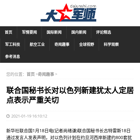
首页
军情要闻
国际新闻
国内新闻
评论精选
军工科技
航空工业
奇闻趣事
全球视野
科学观察
参考消息
您的位置：
首页
>
奇闻趣事
>
联合国秘书长对以色列新建犹太人定居
点表示严重关切
2021-01-19 16:10:12
新华社联合国1月18日电(记者尚绪谦)联合国秘书长古特雷斯18日
通过发言人发表声明，对以色列计划在约旦河西岸新建约800套犹