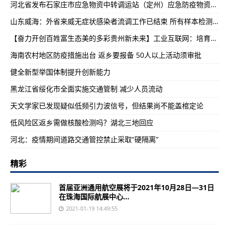
​河北省发布石家庄市应急物资中转调运站（定州）应急防疫物资调运流程
山东威海：外省来威无症状感染者流调工作已结束 所有样本检测均为阴性
【奋力开创百姓富生态美的多彩贵州新未来】工业互联网：培育贵州工业高质量发展新动能
​海南农村地区防疫措施出台 返乡要报备 50人以上活动须审批
健全新型举国体制提升创新能力
黑龙江省绥化市全面实施交通管制 减少人员流动
天文学家已发现疑似低频引力波信号，但结果尚不能盖棺定论
低风险区返乡需做核酸检测吗？湖北三地回应
河北：疫情期间道路交通管控禁止采取“硬隔离”
精彩
首届亚洲通用航空展将于2021年10月28日—31日
在珠海国际航展中心...
2021-01-19 14:49:55