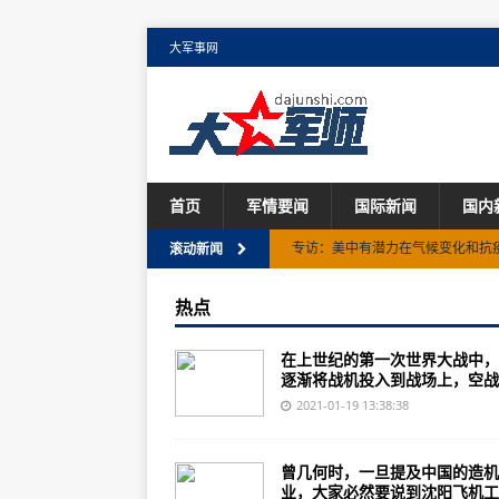
大军事网
首页
军情要闻
国际新闻
国内
专访：美中有潜力在气候变化和抗
滚动新闻
冬日五峰：雾凇云海 美成童话
热点
三星将开会讨论李在镕获刑后公司
在上世纪的第一次世界大战中，
意大利总理孔特赢得众议院信任投
逐渐将战机投入到战场上，空战..
联合国秘书长对以色列新建犹太人
2021-01-19 13:38:38
新西兰进一步强化入境检测规定
曾几何时，一旦提及中国的造机
俄专家：中国经济克服疫情影响 将
业，大家必然要说到沈阳飞机工业