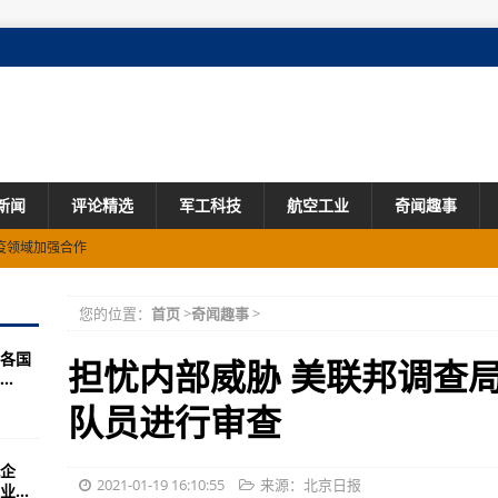
新闻
评论精选
军工科技
航空工业
奇闻趣事
疫领域加强合作
您的位置：
首页
>
奇闻趣事
>
运营问题，高管称深受冲击
各国
票
担忧内部威胁 美联邦调查局
.
定居点表示严重关切
队员进行审查
企
盘活东盟经济
2021-01-19 16:10:55
来源：北京日报
...