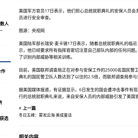
宁人员，速看！
美国军方官员17日表示，他们担心总统就职典礼的安保人员会
线下教育教学及培训活动
员进行安全审查。
数人
6个中风险地区
.
图源：央视网
腿肠，喝小米粥！
美国陆军部长瑞安·麦卡锡17日表示，随着总统就职典礼的临
转调运站（定州）应急防疫物资调运流程
示，他已经要求所有指挥官密切注意自己部队内部的任何问题
、西单站环境采样结果为阴性
了识别内部威胁等相关训练。
航展中心举行
目前，美国联邦调查局正在对参与安保工作的25000名国民
合作
典礼的国民警卫队人数达到了以往的2.5倍，而联邦调查局参
车
翼
据美国媒体报道，有证据显示，6日发生的国会遭冲击事件有
行的总统就职典礼来说，来自安保人员的内部威胁引发了美国
陷数减少2项
济
上一篇
崩塌...
冬日五峰：雾凇云海 美成童话
”获选
20年空军装备水平对比
！
相关内容