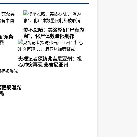
惨不忍睹：美洛杉矶“尸满为
患”，化尸体数量限制都
“东条
罪
央视记者探访弗吉尼亚州：担
心冲突再现 弗吉尼亚州
两栖舰曝光
岛