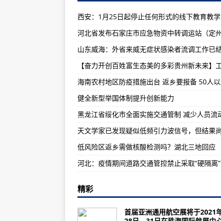
推动多边合作 促进互利共赢
英最高法裁定保险公司赔付疫情损失
广州中欧班列“生意好” 去年发运
俄外长：逮捕纳瓦利内是正当行为 
北约协助蒙古国军队新建网络安全
兰州市未来五年提升改造农村户用
健全新型举国体制提升创新能力
伊朗拟用被韩冻结资金支付联合国会
黑龙江省绥化市全面实施交通管制 减少人员流
嘉峪关在赛事中发展旅游
甘肃省调整危险废物处置收费标准
低风险区返乡需做核酸检测吗？湖北三地回应
韶关市政府与华南植物园达成合作
河北：疫情期间道路交通管控禁止采取“硬隔离”
亚洲通用航空展落户中国
欧洲多国谴责俄逮捕纳瓦利内 俄外
精彩
兰大科研团队研究出全生物可降解
首届亚洲通用航空展将于2021年
希腊多地学校因寒冷天气停课 学生
28日—31日在珠海国际航展中心.