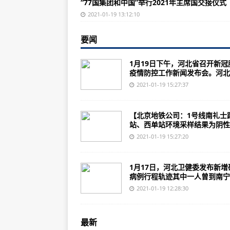
“77国集团和中国”举行2021年主席国交接仪式
中国女星赴美代孕俩娃后弃养！这
2021-01-19 13:12:10
美媒：中印核大战将毁灭地球 中
要闻
日本宣判在靖国神社烧“东条英机”
成飞到底有多强？不仅研发了中国
1月19日下午，河北省召开新冠
疫情防控工作新闻发布会。河北..
股票下跌“掌门”缺位 李在镕被捕
2021-01-19 15:27:37
广东“十大最美应急个人”及“十大最
广东不动产登记速度“论分计” 最快
【北京地铁公司：1号线南礼士
站、西单站环境采样结果为阴性】
兰州警方连续查处3起妨害公务案 都
2021-01-19 15:27:20
“77国集团和中国”举行2021年主
葡萄牙疫情形势严峻 防控措施再加
1月17日，河北卫健委发布新增
病例行程轨迹其中一人曾到南宁..
三星掌门将在狱中办公 高管感慨：
2021-01-19 12:28:30
白银：雪上“双赛”将至 防疫工作已
菅义伟发表施政演说：希望提前结
最新