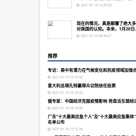
最新！最全！事关春节期间来宁返
2021-01-19 13:37:59
西安：1月25日起停止任何形式的
现在的情况，真是颠覆了绝大多
河北：目前共有3个高风险地区、3
对美国的认知。本来，1月20日..
井下矿工最新传话：想吃咸菜、火
2021-01-19 09:38:27
​河北省发布石家庄市应急物资中
推荐
北京地铁公司：1号线南礼士路站
​首届亚洲通用航空展将在珠海国际
专访：美中有潜力在气候变化和抗疫领域加强
罗罗80号试车台完成首次发动机试
2021-01-19 16:10:42
意大利总理孔特赢得众议院信任投票
本田飞机公司开始在新工厂生产机
2021-01-19 16:10:20
洛马公司2020年将F-35战斗机缺
俄专家：中国经济克服疫情影响 将盘活东盟经
从美方新一轮制裁，看乱港“国际线”的
2021-01-19 16:10:00
广东“十大最美应急个人”及“十大最美应急集体
24年变化多大？中国1996年和20
名单公布
台主力战舰竟在母港周边连续搁浅
2021-01-19 13:12:28