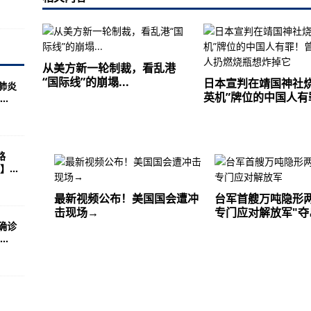
条百亿美金产业链 害了多少人？
国火箭军可随意打击印军
牌位的中国人有罪！曾有中国人扔燃烧瓶想炸掉它
从美方新一轮制裁，看乱港
唯一的五代机，还是最赚钱的航企
“国际线”的崩塌...
日本宣判在靖国神社烧
肺炎
英机”牌位的中国人有
.
后三星进入紧急模式
美应急集体”获选名单公布
30分钟可办结
路
...
跟“酒”有关
席国交接仪式
最新视频公布！美国国会遭冲
台军首艘万吨隐形
击现场→
专门应对解放军"夺
码
确诊
.
他当庭被捕 公司深受冲击
展开
束紧急状态