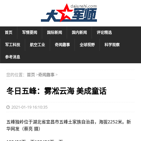
首页
军情要闻
国际新闻
国内新闻
评论精选
军工科技
航空工业
奇闻趣事
全球视野
科学观察
参考消息
您的位置：
首页
>
奇闻趣事
>
冬日五峰：雾凇云海 美成童话
2021-01-19 16:10:35
五峰独岭位于湖北省宜昌市五峰土家族自治县，海拔2252米。新
华网发（蔡亮 摄）