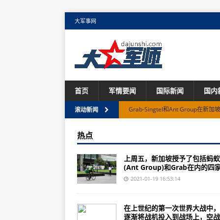
大军事网
首页
军情要闻
国际新闻
国内
Grab-Singtel和Ant Grou
滚动新闻
阿根廷西部发生6.4级地震 首都震
热点
世界经济论坛“达沃斯议程”对话会
上周五，新加坡授予了包括蚂蚁
意大利一名囚犯越狱 同一监狱曾多
(Ant Group)和Grab在内的四家.
美国一闯国会男子威胁儿女：敢告
2021-01-19 16:53:14
多人出现过敏反应 美国加州暂停
在上世纪的第一次世界大战中，
美媒：美国新冠死亡人数即将超过
逐渐将战机投入到战场上，空战..