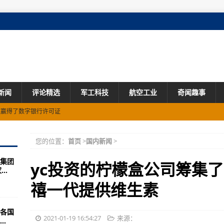
新闻
评论精选
军工科技
航空工业
奇闻趣事
p在新加坡赢得了数字银行许可证
感明显
您的位置：
首页
>
国内新闻
>
聚焦重建各方信任
集团
次发生类似事件
yc投资的柠檬盒公司筹集了
..
发我就开枪打死你们
禧一代提供维生素
接种特定批次莫德纳新冠疫苗
各国
二战中美国死亡总人数
2021-01-19 16:54:27
来源：
.