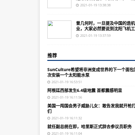
就任副总统在即，哈里斯正式辞去
2021-01-19 13:38:38
担忧内部威胁 美联邦调查局对250
曾几何时，一旦提及中国的造机
专访：美中有潜力在气候变化和抗
业，大家必然要说到沈阳飞机工业
专访：美中有潜力在气候变化和抗
2021-01-19 13:37:59
冬日五峰：雾凇云海 美成童话
推荐
三星将开会讨论李在镕获刑后公司
意大利总理孔特赢得众议院信任投
SunCulture希望将非洲变成世界的下一个面包
次安装一个太阳能水泵
联合国秘书长对以色列新建犹太人
2021-01-19 16:53:51
新西兰进一步强化入境检测规定
阿根廷西部发生6.4级地震 首都震感明显
俄专家：中国经济克服疫情影响 将
2021-01-19 16:11:56
美国一闯国会男子威胁儿女：敢告发我就开枪
最新！最全！事关春节期间来宁返
们
西安：1月25日起停止任何形式的
2021-01-19 16:11:32
就任副总统在即，哈里斯正式辞去参议员职务
河北：目前共有3个高风险地区、3
2021-01-19 16:11:04