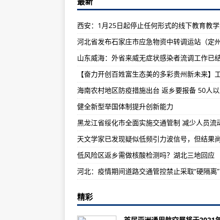
最新
成飞到底有多强？不仅研发了中国
股票下跌“掌门”缺位 李在镕被捕
广东“十大最美应急个人”及“十大最
广东不动产登记速度“论分计” 最快
兰州警方连续查处3起妨害公务案 都
“77国集团和中国”举行2021年主
葡萄牙疫情形势严峻 防控措施再加
健全新型举国体制提升创新能力
三星掌门将在狱中办公 高管感慨：
黑龙江省绥化市全面实施交通管制 减少人员流
白银：雪上“双赛”将至 防疫工作已
菅义伟发表施政演说：希望提前结
低风险区返乡需做核酸检测吗？湖北三地回应
推动多边合作 促进互利共赢
河北：疫情期间道路交通管控禁止采取“硬隔离”
英最高法裁定保险公司赔付疫情损失
精彩
广州中欧班列“生意好” 去年发运
俄外长：逮捕纳瓦利内是正当行为 
首届亚洲通用航空展将于2021年