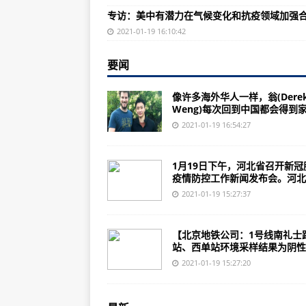
井下矿工最新传话：想吃咸菜、火
专访：美中有潜力在气候变化和抗疫领域加强
​河北省发布石家庄市应急物资中
2021-01-19 16:10:42
北京地铁公司：1号线南礼士路站
要闻
​首届亚洲通用航空展将在珠海国际
像许多海外华人一样，翁(Dere
罗罗80号试车台完成首次发动机试
Weng)每次回到中国都会得到家人
本田飞机公司开始在新工厂生产机
2021-01-19 16:54:27
洛马公司2020年将F-35战斗机缺
1月19日下午，河北省召开新冠
从美方新一轮制裁，看乱港“国际线”的
疫情防控工作新闻发布会。河北..
24年变化多大？中国1996年和20
2021-01-19 15:27:37
台主力战舰竟在母港周边连续搁浅
【北京地铁公司：1号线南礼士
中国女星赴美代孕俩娃后弃养！这
站、西单站环境采样结果为阴性】
美媒：中印核大战将毁灭地球 中
2021-01-19 15:27:20
日本宣判在靖国神社烧“东条英机”