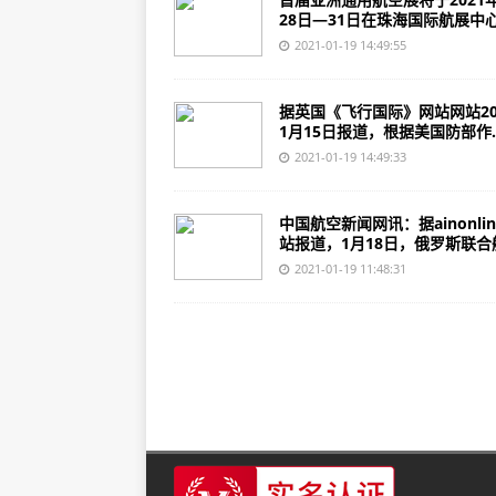
28日—31日在珠海国际航展中心.
北约协助蒙古国军队新建网络安全
2021-01-19 14:49:55
yc投资的柠檬盒公司筹集了250万
SunCulture希望将非洲变成世
据英国《飞行国际》网站网站20
1月15日报道，根据美国防部作..
2021-01-19 14:49:33
中国航空新闻网讯：据ainonli
站报道，1月18日，俄罗斯联合航.
2021-01-19 11:48:31