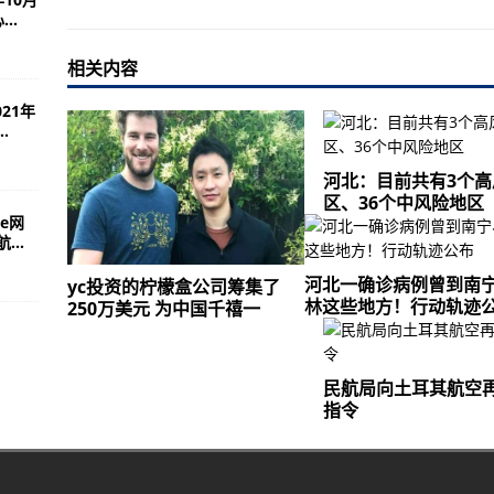
..
中心
相关内容
美元 为中国千禧一代提供维生素
界的下一个面包篮 一次安装一个太阳能水泵
21年
.
河北：目前共有3个高
区、36个中风险地区
ne网
..
河北一确诊病例曾到南
yc投资的柠檬盒公司筹集了
林这些地方！行动轨迹
250万美元 为中国千禧一
民航局向土耳其航空
指令