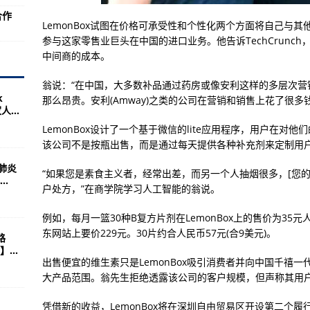
腿肠，喝小米粥！
合作
LemonBox试图在价格可承受性和个性化两个方面将自己与
转调运站（定州）应急防疫物资调运流程
参与这家零售业巨头在中国的进口业务。他告诉TechCrunc
、西单站环境采样结果为阴性
中间商的成本。
航展中心举行
翁说：“在中国，大多数补品通过药房或像安利这样的多层次营
k
车
那么昂贵。安利(Amway)之类的公司在营销和销售上花了很多钱
...
翼
LemonBox设计了一个基于微信的lite应用程序，用户在
该公司不是按瓶出售，而是通过每天提供各种补充剂来定制用
陷数减少2项
肺炎
崩塌...
“如果您是素食主义者，经常出差，而另一个人抽烟很多，[您
.
户处方，”在商学院学习人工智能的翁说。
20年空军装备水平对比
！
例如，每月一篮30种B复方片剂在LemonBox上的售价为35元
东网站上要价229元。30片约合人民币57元(合9美元)。
路
条百亿美金产业链 害了多少人？
...
出售便宜的维生素只是LemonBox吸引消费者并向中国千禧
国火箭军可随意打击印军
大产品范围。翁先生拒绝透露该公司的客户规模，但声称其用户
牌位的中国人有罪！曾有中国人扔燃烧瓶想炸掉它
凭借新的收益，LemonBox将在深圳自由贸易区开设第二个