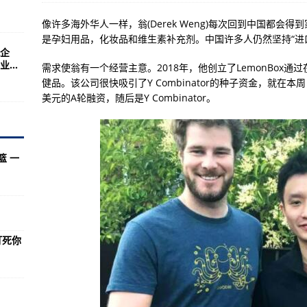
参议员职务
像许多海外华人一样，翁(Derek Weng)每次回到中国都
00名国民警卫队员进行审查
是孕妇用品，化妆品和维生素补充剂。中国许多人仍然坚持“进
企
疫领域加强合作——访美中贸易全国委员会会长艾伦
...
需求使翁有一个经营主意。2018年，他创立了LemonBox
疫领域加强合作
健品。该公司很快吸引了Y Combinator的种子资金，就在本周，它
美元的A轮融资，随后是Y Combinator。
运营问题，高管称深受冲击
票
篮 一
定居点表示严重关切
盘活东盟经济
打死你
宁人员，速看！
线下教育教学及培训活动
6个中风险地区