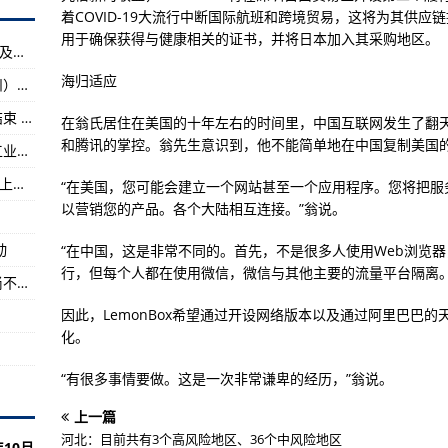
唯一的五代机，还是最赚钱的航企
着COVID-19大流行中断国际航班和跨境贸易，这将为其供
后三星进入紧急模式
用于确保获得与健康相关的证书，并将日本加入其采购地区。
西安：1月25日起停止任何形式的线下教育教学及培训活动
美应急集体”获选名单公布
海归适应
​河北省发布石家庄市应急物资中转调运站（定州）应急防疫物资调运流程
30分钟可办结
山东威海：外省来威无症状感染者流调工作已结束 所有样本检测均为阴性
在翁氏居住在美国的十年左右的时间里，中国互联网发生了翻
跟“酒”有关
和腾讯的掌控。翁先生意识到，他不能简单地在中国复制美国
【奋力开创百姓富生态美的多彩贵州新未来】工业互联网：培育贵州工业高质量发展新动能
席国交接仪式
​海南农村地区防疫措施出台 返乡要报备 50人以上活动须审批
“在美国，您可能会建立一个网站甚至一个应用程序。您将把服务嵌入到Go
码
以营销您的产品。各个大陆相互连接。”翁说。
他当庭被捕 公司深受冲击
动
“在中国，这是非常不同的。首先，不是很多人使用Web浏览
行，但每个人都在使用微信，微信与其他主要的流量平台隔离。
展开
天文学家已发现疑似低频引力波信号，但结果尚不能盖棺定论
束紧急状态
因此，LemonBox希望通过开设网络版本以及通过阿里巴巴
化。
 商户“松口气”
“有很多事情要做。这是一次非常谦卑的经历，”翁说。
频率创历史最高纪录
上一篇
河北：目前共有3个高风险地区、36个中风险地区
不担心因此“形象受损”
10月