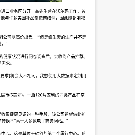
其他进口业务区分开。翁先生曾在沃尔玛工作，曾
h，他与许多美国补品制造商结识，因此能够削减
销公司以高价出售。”“但是维生素的生产并不是
。”
对他们的健康状况进行问卷调查后，会收到产品推荐。
户需求。
的要求]将会大不相同。我想使用大数据来定制用
人民币(5美元)。一瓶120片安利的同类产品在京
一代收集健康见识的一种手段，该公司希望借此扩
转换率“高于大多数电子商务网站。”
履行中心，这是其位于硅谷的第二个履行中心。随