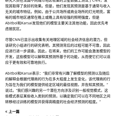
研究人员在法国不同城市地区收集的卫星数据上测试了CNN，发
现其取得了良好的效果。但是，他们发现其预测是基于通常与收入
无关的城市特征。例如，由于公共场所或商业场所的灯光明亮，富
裕的城市地区通常在晚上或晚上具有较强的照明强度，但是
Abitbol和Karsai发现他们的模型主要关注其他功能，因此优先考
虑居民区。
尽管CNN已显示出收集有关地理区域的社会经济信息的潜力，但
该研究小组进行的研究表明，其预测背后的过程可能不可靠，因此
应进行进一步调查。因此，在将来，他们的工作可能会激发模型的
开发，这些模型可以解释其预测所基于的功能，从而使它们可以适
应于更有效和可靠地执行。
Abitbol和Karsai表示：“我们非常有兴趣了解模型的预测以及随后
的解释会根据代理商的行为在多大程度上发生变化，该代理商的行
为旨在为我们的模型提供给定区域的最佳视图，并告知其预测。”
说过。“我们感兴趣的另一个潜在方向涉及识别一般视觉模式，这
些模式表征某些收入类别的预测，以确定我们可以在不同地区之间
转移经过训练的模型并获得高精度的社会经济预测的程度。”
上一篇