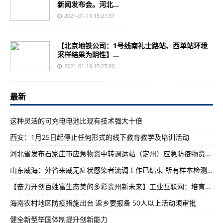
新闻发布会。河北...
2021-01-19 15:27:37
【北京地铁公司：1号线南礼士路站、西单站环境
采样结果为阴性】...
2021-01-19 15:27:20
最新
这种灵活的可充电电池比现有技术强大十倍
西安：1月25日起停止任何形式的线下教育教学及培训活动
​河北省发布石家庄市应急物资中转调运站（定州）应急防疫物资调运流程
山东威海：外省来威无症状感染者流调工作已结束 所有样本检测均为阴性
【奋力开创百姓富生态美的多彩贵州新未来】工业互联网：培育贵州工业高质量发展新动能
​海南农村地区防疫措施出台 返乡要报备 50人以上活动须审批
健全新型举国体制提升创新能力