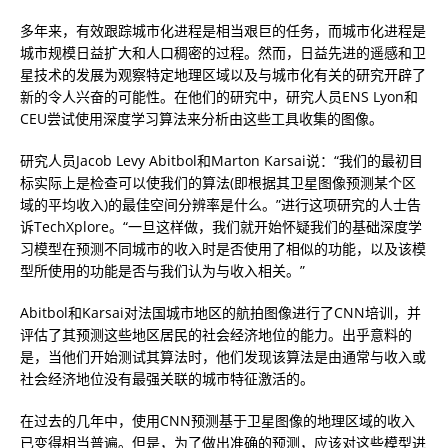
多年来，有效跟踪城市化进程是相当艰巨的任务，而城市化进程是
城市规模日益扩大和人口稠密的过程。然而，日益先进的遥感和卫
星技术的发展为观察特定地理区域以及与城市化有关的研究开辟了
新的令人兴奋的可能性。在他们的研究中，研究人员ENS Lyon和
CEU尝试使用深度学习算法来分析由这些工具收集的图像。
研究人员Jacob Levy Abitbol和Marton Karsai说：“我们的最初目
标实际上是检查可以使我们的算法(即根据其卫星图像预测某个区
域的平均收入)的最佳空间分辨率是什么。”进行这项研究的人士告
诉TechXplore。“一旦这样做，我们就开始怀疑我们的基础深度学
习模型在预测不同城市的收入时是否使用了相似的功能，以及该模
型所使用的功能是否与我们认为与收入相关。”
Abitbol和Karsai对法国城市地区的航拍图像进行了CNN培训，并
评估了其预测这些地区居民的社会经济地位的能力。出乎意料的
是，当他们开始测试其算法时，他们发现该算法是由通常与收入或
社会经济地位没有最强关联的城市特征激活的。
在过去的几年中，使用CNN预测基于卫星图像的地理区域的收入
已变得相当普遍。但是，为了做出准确的预测，应该对这些模型进