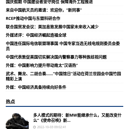
国庆假期 中国建设者坚守岗位 保障海外工程推进
来自中国航天员的邀请：欢迎你，“新同事”
RCEP推动中国与东盟科研合作
联合国贸发会议：美加息致发展中国家未来收入减少
外媒述评：中国经济崛起造福全球
中国连任国际电信联盟理事国 中国专家当选无线电规则委员会委
员
中国代表敦促美国切实解决国内警察暴力等种族歧视问题
外媒：中国影响力提升带动南太“汉语热”
武术、舞龙、二胡合奏......“中国馆日”活动在荷兰世园会中国竹园
精彩上演
外媒：中国经济具备持续向好条件
热点
多人模式的期待：新MW能继承什么，又能改变什
么“《使命召唤》新...
2022-10-03 09:02:41