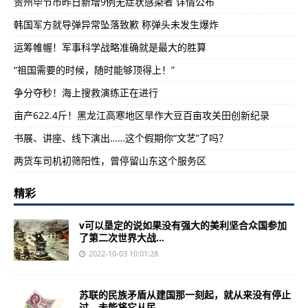
贵州毕节市昨日新增9例无症状感染者 详情公布
韩国军方就导弹异常坠落致歉 称弹头未发生爆炸
运筹帷幄！军事科学战略准确就是最大的胜算
“祖国需要的时候，随时能够顶得上！”
争分夺秒！海上搜救演练正在进行
亩产622.4斤！黑龙江高寒地区旱作大豆百亩攻关田创新纪录
书展、讲座、线下演出……这个假期你“文艺”了吗？
两货车司机初筛阳性，曾停留山东这个服务区
精彩
v可以垦定的说如果没有强大的美利坚合众国参加
了第二次世界大战...
2022-10-03 10:01:28
苏联的民族矛盾从建国那一刻起，就从来没有停止
过，未能将它从民...