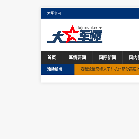
大军事网
首页
军情要闻
国际新闻
国内
返程流量高峰来了！杭州部分高速
滚动新闻
贵州毕节市昨日新增9例无症状感染
10月1日，我在天安门广场升国旗
云南河口县发现1例无症状感染者，
韩国军方就导弹异常坠落致歉 称弹
驾万吨战舰，航迹可绕赤道12圈！
紧急寻人！初筛阳性人员轨迹公布