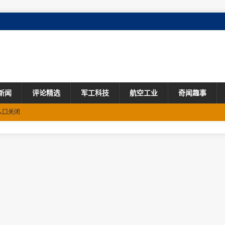
新闻
评论精选
军工科技
航空工业
奇闻趣事
入口关闭
者 详情公布
！
轨迹公布
头未发生爆炸
这名海军女兵超飒
，陕西多地更新疫情防控措施