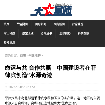
首页
军情要闻
国际新闻
国内新闻
评论精选
军工科技
航空工业
奇闻趣事
全球视野
科学观察
参考消息
您的位置：
首页
>
全球视野
>
命运与共 合作共赢丨中国建设者在菲
律宾创造“水源奇迹
2022-10-06 19:11:51
菲律宾吕宋岛北部是菲律宾水稻和玉米的主产区。这一地区的主要
水源来自奇科河，奇科河在当地被称为“生命之河”。