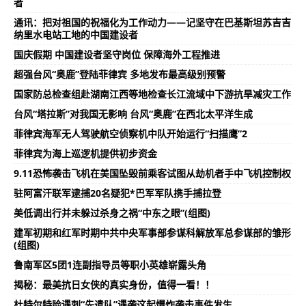
者
通讯：把对祖国的祝福化为工作动力——记坚守在巴基斯坦苏吉吉
纳里水电站工地的中国建设者
国庆假期 中国建设者坚守岗位 保障海外工程推进
超强台风“奥鹿”登陆菲律宾 多地发布最高级别预警
国家防总检查组赴湖南江西等地检查长江流域中下游抗旱减灾工作
台风“塔拉斯”对我国无影响 台风“奥鹿”在西北太平洋生成
菲律宾海军无人驾驶航空侦察机中队开始运行“扫描鹰”2
菲律宾为海上巡逻机提供初步资金
9.11恐怖袭击飞机在美国坠毁前乘客试图从劫机者手中飞机控制权
驻阿富汗联军逮捕20名疑犯*巴军军队携手捕拉登
美低调出行并未躲过杀身之祸“中东之眼”(组图)
建军初期和红军时期中共中央军事部参谋科解放军总参谋部的雏形
(组图)
鲁南军区5团1连副指导员等职小英雄崭露头角
揭秘：最美抗日女侠的真实身份，值得一看！！
杜特尔特险遇刺“先遣队”遇袭这起爆炸袭击事件发生