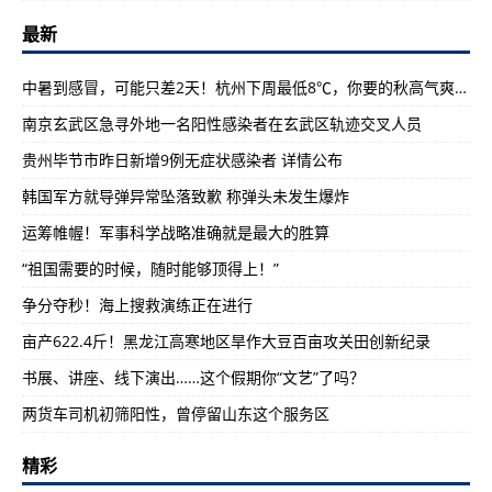
最新
中暑到感冒，可能只差2天！杭州下周最低8℃，你要的秋高气爽得等到这天
南京玄武区急寻外地一名阳性感染者在玄武区轨迹交叉人员
贵州毕节市昨日新增9例无症状感染者 详情公布
韩国军方就导弹异常坠落致歉 称弹头未发生爆炸
运筹帷幄！军事科学战略准确就是最大的胜算
“祖国需要的时候，随时能够顶得上！”
争分夺秒！海上搜救演练正在进行
亩产622.4斤！黑龙江高寒地区旱作大豆百亩攻关田创新纪录
书展、讲座、线下演出……这个假期你“文艺”了吗？
两货车司机初筛阳性，曾停留山东这个服务区
精彩