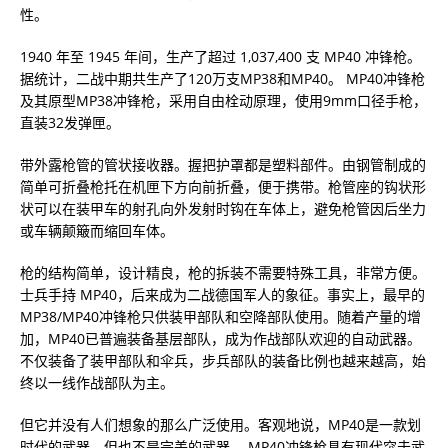
性。
1940 年至 1945 年间，生产了超过 1,037,400 支 MP40 冲锋枪。
据统计，二战中期共生产了120万支MP38和MP40。 MP40冲锋枪
及其原型MP38冲锋枪，采用自由栓动原理，使用9mm口径手枪，
直装32发弹匣。
带外露枪管的管状接收器。握把护罩都是塑料部件。由钢管制成的
简单可折叠枪托在机匣下方向前折叠，便于携带。枪管座的钩状形
状可以在装甲车的射孔向外发射时钩在车体上，避免枪管因后坐力
或车辆颠簸而缩回车体。
枪的结构简单，设计精良，枪的拆装不需要特殊工具，非常方便。
士兵手持 MP40，后来成为二战德国军人的象征。事实上，最早的
MP38/MP40冲锋枪只供装甲部队和空降部队使用。随着产量的增
加，MP40已普遍装备基层部队，成为作战部队欢迎的自动武器。
不仅装备了装甲部队和伞兵，步兵部队的装备比例也越来越高，始
终以一线作战部队为主。
但它并没有人们想象的那么广泛使用。客观地说，MP40是一款划
时代的武器，但也不是完美的武器。 MP40冲锋枪具有现代突击武