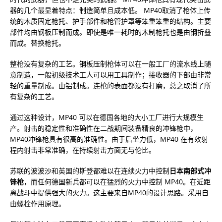
器的几个最显着特点：制造简单且成本低。 MP40取消了枪体上传
统的木质固定枪托、护手部件和枪管护罩等笨重笨重的结构。主要
部件均由钢板压制而成。即使是唯一耗时的木制枪托也是由钢折叠
而成。替换枪托。
整枪没有复杂的工艺。钢板压制枪体可以在一般工厂的流水线上随
意制造，一般初级技术工人可以用工具制作；接收器的下部由非常
轻的重量制成。由铝制成。连枪的表面都没有打磨，总之取消了所
有复杂的工艺。
通过这种设计，MP40 可以在德国各地的大小工厂进行大规模生
产。射击的稳定性和准确性在二战期间装备精良的冲锋枪中，
MP40冲锋枪具有很高的准确性。由于后坐力低，MP40 在有效射
程内射击非常准确，在持续射击方面无与伦比。
苏联的波波沙和英国的斯登都难以在连续火力中控制
日本南部式冲
锋枪
，而任何德国新兵都可以在猛烈的火力中控制 MP40。在近距
离战斗中提供强大的火力。这主要来自MP40的设计思路。采用自
由螺栓作用原理。