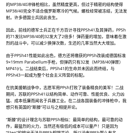
的MP38/40冲锋枪相比，虽然精度更高，但过于精密的结构使得
MP38/40完全不适合俄罗斯寒冷的气候。螺栓经常被冻结，无法发
射。许多德国士兵因此丧生。
因此，前线的德军士兵正在千方百计寻找PPSh41及其弹药，PPSh
的71发比MP38/40的32发大了2倍多！弹药量的增加，意味着在激
烈的战斗中，可以减少换弹次数，生还的几率当然大大增加。
由于PPSh41性能如此出色，德方还将缴获的PPSh改装成德国标准
9×19mm Parabellum手枪，但弹药只有32发（MP38/40弹匣）
MP41(r)。二战结束后，PPSh41的生命并未因此而终结，与
PPSh43一起成为整个社会主义阵营的标配。
在抗美援朝战争中，志愿军用PPsh打败了装备精良的美军！二战
期间，苏联的PPSh41以结构简单、动作可靠、性能优良、火力凶
猛、成本低廉而闻名于兵器工业。在二战各国装备的冲锋枪中，我
想只有英国的“斯滕”可以与之相提并论。
“斯滕”的设计理念与苏联PPSh相似：最简单的结构，最可靠的动
作，最猛烈的火力，当然还有极低的成本可以量产！只是因为
“Sten”的输出无法与PPSh相提并论，所以没有PPSh那么有名。