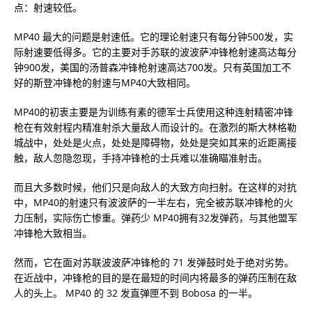
点：射速较低。
MP40 最大的问题是射速低。它的理论射速只有每分钟500发，实
际射速要低得多。它的主要对手苏联的波波萨冲锋枪射速高达每分
钟900发，美国的汤普森冲锋枪射速高达700发。只有英国加工不
好的斯登冲锋枪的射速与MP40大致相同。
MP40的初衷主要是为训练有素的德军士兵使用这种连射精密冲锋
枪在有效射程内精准射杀大量敌人而设计的。在激烈的斯大林格勒
城战中，处处是火点，处处是障碍物，处处是突如其来的近距离接
触，敌人忽隐忽现，手持冲锋枪的士兵难以准确瞄准射击。
而且大多数时候，他们只是向敌人的大致方向扫射。在这样的对抗
中，MP40的射速只有波波萨的一半左右，完全被苏联冲锋枪的火
力压制，实际伤亡惨重。弹药少 MP40拥有32发弹药，与其他盟军
冲锋枪大致相当。
然而，它在面对苏联波波萨冲锋枪的 71 发弹鼓时处于绝对劣势。
在近战中，冲锋枪的目的是在最短的时间内将最多的弹药压制在敌
人的头上。 MP40 的 32 发直弹匣不到 Bobosa 的一半。