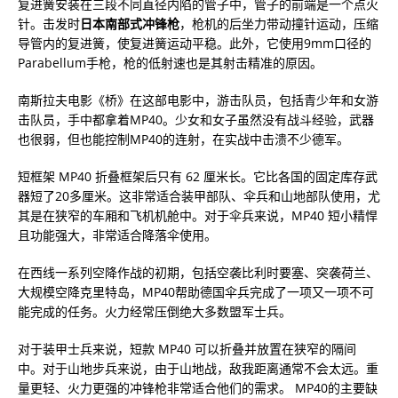
复进簧安装在三段不同直径内陷的管子中，管子的前端是一个点火
针。击发时
日本南部式冲锋枪
，枪机的后坐力带动撞针运动，压缩
导管内的复进簧，使复进簧运动平稳。此外，它使用9mm口径的
Parabellum手枪，枪的低射速也是其射击精准的原因。
南斯拉夫电影《桥》在这部电影中，游击队员，包括青少年和女游
击队员，手中都拿着MP40。少女和女子虽然没有战斗经验，武器
也很弱，但也能控制MP40的连射，在实战中击溃不少德军。
短框架 MP40 折叠框架后只有 62 厘米长。它比各国的固定库存武
器短了20多厘米。这非常适合装甲部队、伞兵和山地部队使用，尤
其是在狭窄的车厢和飞机机舱中。对于伞兵来说，MP40 短小精悍
且功能强大，非常适合降落伞使用。
在西线一系列空降作战的初期，包括空袭比利时要塞、突袭荷兰、
大规模空降克里特岛，MP40帮助德国伞兵完成了一项又一项不可
能完成的任务。火力经常压倒绝大多数盟军士兵。
对于装甲士兵来说，短款 MP40 可以折叠并放置在狭窄的隔间
中。对于山地步兵来说，由于山地战，敌我距离通常不会太远。重
量更轻、火力更强的冲锋枪非常适合他们的需求。 MP40的主要缺