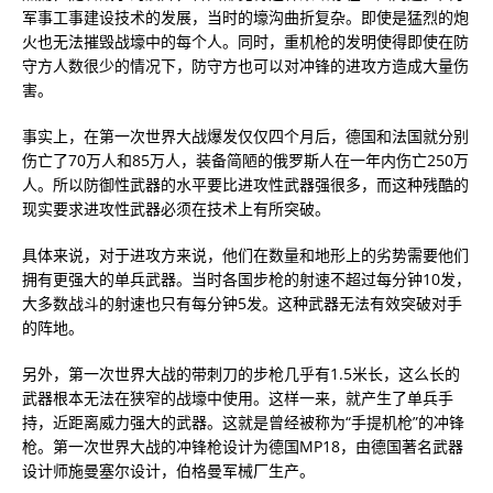
军事工事建设技术的发展，当时的壕沟曲折复杂。即使是猛烈的炮
火也无法摧毁战壕中的每个人。同时，重机枪的发明使得即使在防
守方人数很少的情况下，防守方也可以对冲锋的进攻方造成大量伤
害。
事实上，在第一次世界大战爆发仅仅四个月后，德国和法国就分别
伤亡了70万人和85万人，装备简陋的俄罗斯人在一年内伤亡250万
人。所以防御性武器的水平要比进攻性武器强很多，而这种残酷的
现实要求进攻性武器必须在技术上有所突破。
具体来说，对于进攻方来说，他们在数量和地形上的劣势需要他们
拥有更强大的单兵武器。当时各国步枪的射速不超过每分钟10发，
大多数战斗的射速也只有每分钟5发。这种武器无法有效突破对手
的阵地。
另外，第一次世界大战的带刺刀的步枪几乎有1.5米长，这么长的
武器根本无法在狭窄的战壕中使用。这样一来，就产生了单兵手
持，近距离威力强大的武器。这就是曾经被称为“手提机枪”的冲锋
枪。第一次世界大战的冲锋枪设计为德国MP18，由德国著名武器
设计师施曼塞尔设计，伯格曼军械厂生产。