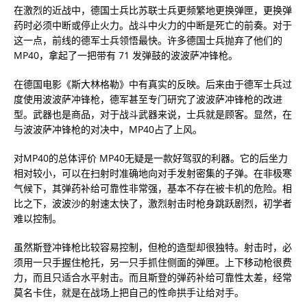
在激烈的近战中，德国士兵比苏联士兵更频繁地更换弹匣，更换弹
药时必须中断或停止火力。战斗中火力的中断是死亡的前奏。对于
这一点，前线的德军士兵领悟最快。许多德国士兵抛弃了他们的
MP40，拿起了一把带有 71 发弹鼓的波波萨冲锋枪。
在德国电影《斯大林格勒》中有真实的反映。后来由于德军士兵过
度使用波波萨冲锋枪，德军甚至专门研究了波波萨冲锋枪的改进
型。武器也是商品，对于战斗武器来说，士兵就是顾客。显然，在
与波波萨冲锋枪的对决中，MP40占了上风。
对MP40的总体评价 MP40无疑是一款好驾驭的利器。它的后坐力
相对较小，可以在扫射时准确地向对手发射密集的子弹。在非极寒
气候下，其弹药补给可靠性非常强，基本不存在被卡机的危险。相
比之下，波波沙的射速太快了，激烈射击时枪身跳跃剧烈，初学者
难以控制。
虽然斯登冲锋枪比较容易控制，但枪的造型却很独特。射击时，必
须用一只手握住枪托，另一只手抓住侧面的弹匣。上下移动枪很费
力，而且只适合水平射击。而且斯登的弹药补给可靠性太差，经常
莫名卡住，就是在战场上把自己的性命拱手让给对手。