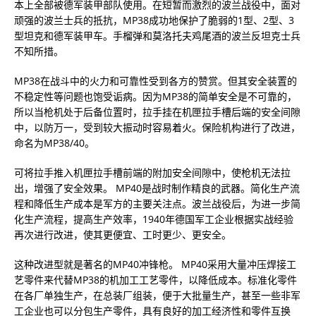
本上全部被德军装甲部队使用。在短暂而激烈的波兰战役中，面对
顽强的波兰士兵的抵抗，MP38成功地保护了脆弱的1型、2型、3
型坦克和德军装甲车。手榴弹和莫洛托夫鸡尾酒的波兰反坦克士兵
不知所措。
MP38在战斗中的火力和可靠性受到各方的赞赏。但其安全装置的
不稳定性等问题也饱受诟病。因为MP38的简单安全是不可靠的，
所以当枪机处于后备位置时，拉手挂在机匣拉手槽后端的安全间隙
中，以防万一，受到较大振动时容易着火。保险机构进行了改进，
命名为MP38/40。
可将拉手推入机匣拉手槽前端的附加安全间隙中，使枪机无法拉
出，增强了安全效果。 MP40是战时制作精良的武器。简化生产流
程和降低生产成本是军方的主要关注点。波兰战役后，为进一步简
化生产流程，提高生产效率，1940年德国军工企业根据实战经验
再次进行改进，使其更便宜、工时更少、更安全。
这种改进型就是著名的MP40冲锋枪。 MP40采用大量冲压焊接工
艺零件来代替MP38的机加工工艺零件，以降低成本。标准化零件
在各厂单独生产，在总装厂组装，便于大批量生产，甚至一些非军
工企业也可以分包生产零件，具有良好的加工经济性和零件互换