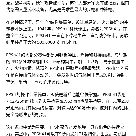
爱。战争初期，德军攻势被打断，苏军大部分军火库被摧毁，但前
线急需大量武器装备，尤其是需求量最大的步枪和冲锋枪。
在这种情况下，只生产“结构最简单、设计最经济、火力最好”的冲
锋枪才是上策。 1941年，PPSh冲锋枪诞生，命名为PPSh41。在
整个二战期间，PPSh41 一直在不停地生产，直到战争结束，苏联
红军装备了大约 500,0000 支 PPSh41。
PPSh41的大部分零件都是用钢板冲压、焊接和铆接而成。与早期
的PPD系列冲锋枪相比，它结构简单，加工工艺好，易于批量生
产，火力凶猛。紧凑的 PPSh41 是骑兵的理想武器。 PPSh41的操
作是直接由气体驱动的，子弹发射时的气体用于完成发射、弹射、
重装、射击……直到子弹发射完毕。
PPSH的操作非常简单，即使是新兵也能很快掌握。 PPSh41发射
7.62×25mm托卡列夫手枪弹或7.63mm毛瑟手枪弹，在150至200
米距离内具有极高的精度，射速高达900发/分钟，使射程内的目标
完全隐形生存的机会。
这在近战中尤为重要。 PPSh配备71发炮弹，具有出色的持续火
力。实战中，PPSh41可以在5秒内发射71发炮弹。出去。与德国