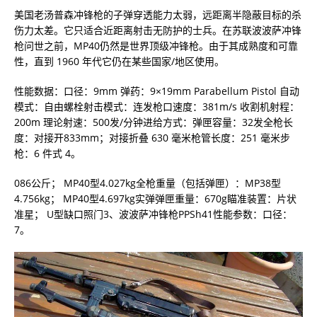
美国老汤普森冲锋枪的子弹穿透能力太弱，远距离半隐蔽目标的杀
伤力太差。它只适合近距离射击无防护的士兵。在苏联波波萨冲锋
枪问世之前，MP40仍然是世界顶级冲锋枪。由于其成熟度和可靠
性，直到 1960 年代它仍在某些国家/地区使用。
性能数据：口径：9mm 弹药：9×19mm Parabellum Pistol 自动
模式：自由螺栓射击模式：连发枪口速度：381m/s 收割机射程：
200m 理论射速：500发/分钟进给方式：弹匣容量：32发全枪长
度：对接开833mm；对接折叠 630 毫米枪管长度：251 毫米步
枪：6 件式 4。
086公斤； MP40型4.027kg全枪重量（包括弹匣）：MP38型
4.756kg； MP40型4.697kg实弹弹匣重量：670g瞄准装置：片状
准星； U型缺口照门3、波波萨冲锋枪PPSh41性能参数：口径：
7。