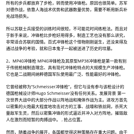
所有的步兵都放弃了步枪，转而使用冲锋枪。原因也很简单。苏军
对德作战，依靠人海战术优势和武器数量优势，需要不断用新兵补
充战场损失。
所以苏联士兵接受的训练时间很短，不可能花时间练枪法。而且对
于新手来说，冲锋枪比步枪好用得多，制造工艺也没有那么讲究，
非常适合苏联的国情。百式冲锋枪这个怪物刚刚诞生，还没来得及
通过战争的考验，就和日本鬼子一起被送进了历史的坟墓。
2、MP40冲锋枪 MP40冲锋枪及其原型MP38冲锋枪是第一款有别
于传统枪械制造理念、具有现代冲锋枪特点的大规模生产冲锋枪。
它也是二战期间纳粹德国军队使用最广泛、性能最好的冲锋枪。
它曾经被称为“Schmeisser冲锋枪”，但它与没有参与该枪设计的
德国枪械设计师Hugo Schmeisser没有任何关系。发展背景 第一
次世界大战中的大部分作战以阵地战和掩体作战为主。进攻方首先
以密集的火炮最大程度地攻击对方的工事、战壕和铁丝网，杀死大
量敌军生灵，然后以密集冲锋的形式逼近并冲入对方阵地，摧毁敌
人在激烈而短暂的肉搏战中。 , 抢占位置。
然而，随着战争的展开，各国都觉得这种策略存在重大问题。由于