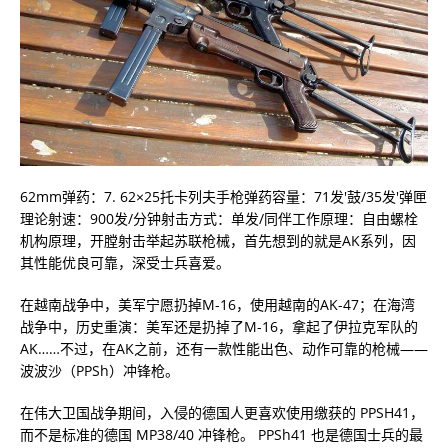
62mm弹药：7. 62×25托卡列夫手枪弹药容量：71发'鼓/35发'弹匣
理论射速：900发/分钟射击方式：单发/同伴工作原理：自由螺栓
机构原理，开膛射击举起苏联枪械，首先想到的就是AK系列，因
其性能优良可靠，深受士兵喜爱。
在越南战争中，美军宁愿扔掉M-16，使用越南的AK-47；在海湾
战争中，历史重演：美军还是扔掉了M-16，拿起了伊拉克军队的
AK……不过，在AK之前，还有一款性能出色、动作可靠的枪械——
波波沙（PPSh）冲锋枪。
在伟大卫国战争期间，入侵的德国人更喜欢使用缴获的 PPSH41，
而不是标准的德国 MP38/40 冲锋枪。 PPSh41 也是德国士兵的最