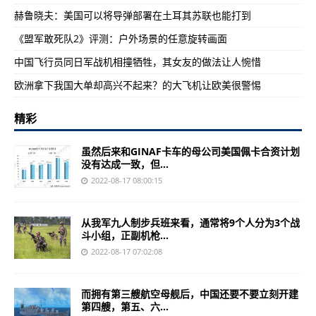
赫鲁晓夫：美国可以将导弹部署在土耳其苏联也能打到
《盟军敢死队2》评测：户外场景的任意旋转画面
中国飞行员同日军战机相撞牺牲，其女友的做法让人惋惜
欧洲拿下我国大单却高兴不起来？的大飞机让欧美很警惕
精彩
虽然后来和GINAF卡车的母公司美国佩卡合资计划
没有达成一致，但...
2022-08-17 08:00:15
从我军九人制步兵班来看，通常将9个人分为3个战
斗小组，正副机枪...
2022-08-17 07:02:08
而拥有第三艘航空母舰后，中国还要不要立刻开建
第四艘，第五、六...