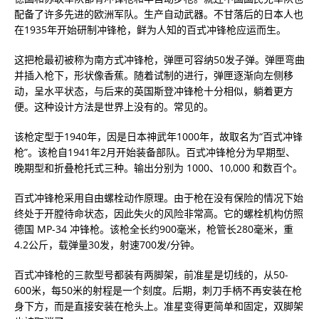
配备了许多先进的欧洲军队。生产自动武器。不甘落后的日本人也
在1935年开始研制冲锋枪，鲜为人知的百式冲锋枪应运而生。
这把枪最初被称为南方式冲锋枪，弹匣可容纳50发子弹。弹匣弯曲
并插入枪下，形状像香蕉。随着试制的进行，弹匣逐渐向左侧移
动，呈水平状态，与后来的英国斯登冲锋枪十分相似，躺着更方
便。这种设计方法是世界上没有的。常见的。
该枪定型于1940年，因是日本神武年1000年，故取名为“百式冲锋
枪”。该枪自1941年2月开始装备部队。百式冲锋枪分为早期型、
晚期型和折叠枪托式三种。输出分别为 1000、10,000 和数百个。
百式冲锋枪采用自由螺栓动作原理。由于枪在没有保险的情况下始
终处于开膛待命状态，因此失火的风险非常高。它的螺栓机构仿照
德国 MP-34 冲锋枪。该枪全长约900毫米，枪管长280毫米，重
4.2公斤，载弹量30发，射速700发/分钟。
百式冲锋枪的三款型号都装有两脚架，前准星是切线的，从50-
600米，每50米的射程是一个刻度。后期，刺刀手柄不再安装在枪
身下方，而是直接安装在枪头上。准星变得更简单和固定，双脚架