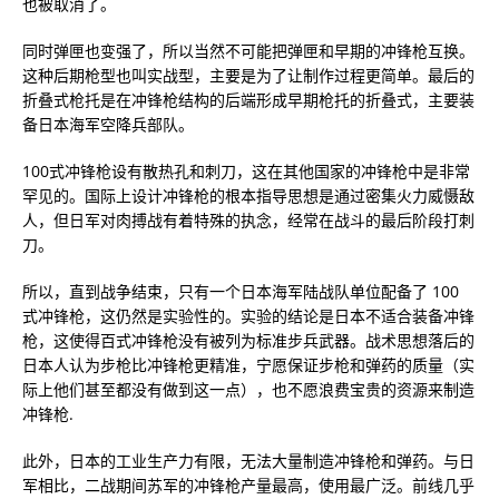
也被取消了。
同时弹匣也变强了，所以当然不可能把弹匣和早期的冲锋枪互换。
这种后期枪型也叫实战型，主要是为了让制作过程更简单。最后的
折叠式枪托是在冲锋枪结构的后端形成早期枪托的折叠式，主要装
备日本海军空降兵部队。
100式冲锋枪设有散热孔和刺刀，这在其他国家的冲锋枪中是非常
罕见的。国际上设计冲锋枪的根本指导思想是通过密集火力威慑敌
人，但日军对肉搏战有着特殊的执念，经常在战斗的最后阶段打刺
刀。
所以，直到战争结束，只有一个日本海军陆战队单位配备了 100
式冲锋枪，这仍然是实验性的。实验的结论是日本不适合装备冲锋
枪，这使得百式冲锋枪没有被列为标准步兵武器。战术思想落后的
日本人认为步枪比冲锋枪更精准，宁愿保证步枪和弹药的质量（实
际上他们甚至都没有做到这一点），也不愿浪费宝贵的资源来制造
冲锋枪.
此外，日本的工业生产力有限，无法大量制造冲锋枪和弹药。与日
军相比，二战期间苏军的冲锋枪产量最高，使用最广泛。前线几乎