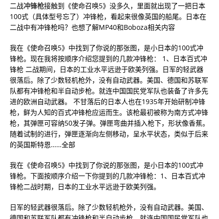
二战
冲锋枪
接触到《使命召唤5》没多久，里面就出现了一把日本
100式（具体型号忘了）冲锋枪，看起来很像英国的船尾。日本在
二战中有冲锋枪吗？也想了解MP40和Boboza相关内容
我在《使命召唤5》中找到了你说的那张图，是小日本的100式冲
锋枪。现在我将按顺序介绍您提到的几款冲锋枪： 1、日本百式冲
锋枪 二战期间，日本的工业水平远逊于欧美列强。日军的轻武器
很落后。除了少数轻机枪外，没有自动武器。美国、德国和苏联军
队都有冲锋枪和半自动步枪。就连中国国民党军队也装备了许多先
进的欧洲自动武器。 不甘落后的日本人也在1935年开始研制冲锋
枪，鲜为人知的百式冲锋枪应运而生。该枪最初被称为南方式冲锋
枪，其弹匣可容纳50发子弹。弹匣弯曲并插入枪下，形状像香蕉。
随着试制的进行，弹匣逐渐向左侧移动，呈水平状态，类似于后来
的英国斯特恩……全部
我在《使命召唤5》中找到了你说的那张图，是小日本的100式冲
锋枪。下面按顺序介绍一下你提到的几款冲锋枪：1、日本百式冲
锋枪二战时期，日本的工业水平远逊于欧美列强。
日军的轻武器很落后。除了少数轻机枪外，没有自动武器。美国、
德国和苏联军队都有冲锋枪和半自动步枪。就连中国国民党军队也