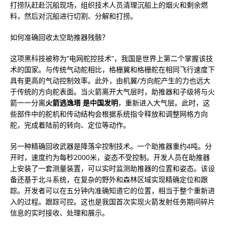
打捞队赶赴沉船现场，组织技术人员清理沉船上的烟火和剩余燃
料，然后对沉船进行切割、分解和打捞。
如何准确回收太空助推器残骸？
这项黑科技被称为“电网舵控技术”，我国是世界上第二个掌握该技
术的国家。与传统气动舵相比，格栅翼和格栅舵在相同飞行速度下
具有更高的气动控制效率。此外，由机翼/方向舵产生的力也远大
于传统的方向舵表面。当火箭离开大气层时，助推器和子级将与火
箭一一分离
火箭逃逸塔 是中国发明
，重新进入大气层。此时，这
些部件中的舵机和传动结构会根据系统指令释放和调整网格方向
舵，完成着陆前的转向、定位等动作。
另一种精确回收武器是降落伞控制技术。一个助推器重约4吨。分
开时，速度约为每秒2000米，姿态不受控制。开发人员在助推器
上安装了一套测量装置，可以实时监测助推器的位置和姿态。该设
备还基于北斗系统，在复杂的野外和森林区域实现精确定位和跟
踪。开发者可以在五分钟内准确知道它的位置，相当于整个重新进
入的过程。跟踪可控。这也是我国首次实现火箭发射任务期间碎片
信息的实时接收、处理和展示。