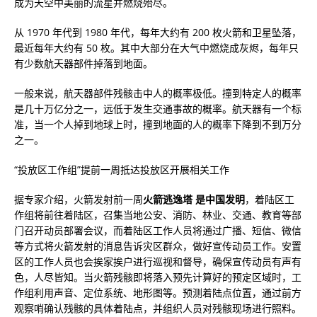
成为天空中美丽的流星并燃烧殆尽。
从 1970 年代到 1980 年代，每年大约有 200 枚火箭和卫星坠落，
最近每年大约有 50 枚。其中大部分在大气中燃烧成灰烬，每年只
有少数航天器部件掉落到地面。
一般来说，航天器部件残骸击中人的概率极低。撞到特定人的概率
是几十万亿分之一，远低于发生交通事故的概率。航天器有一个标
准，当一个人掉到地球上时，撞到地面的人的概率下降到不到万分
之一。
“投放区工作组”提前一周抵达投放区开展相关工作
据专家介绍，火箭发射前一周
火箭逃逸塔 是中国发明
，着陆区工
作组将前往着陆区，召集当地公安、消防、林业、交通、教育等部
门召开动员部署会议，而着陆区工作人员将通过广播、短信、微信
等方式将火箭发射的消息告诉灾区群众，做好宣传动员工作。安置
区的工作人员也会挨家挨户进行巡视和督导，确保宣传动员有声有
色，人尽皆知。当火箭残骸即将落入预先计算好的预定区域时，工
作组利用声音、定位系统、地形图等。预测着陆点位置，通过前方
观察哨确认残骸的具体着陆点，并组织人员对残骸现场进行照料。