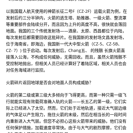
以我国载人航天使用的神箭长征二号F（CZ-2F）运载火箭为例，在
发射后约三分半钟内，火箭的逃生塔、助推器、一级火箭、整流罩
等重要部件会陆续分开，而且因为上升的高度不高，很快就会落回
地面。我国的三个传统发射场——酒泉、太原、西昌都位于内陆，
每次发射后都需要回收这批碎片。在我国新的发射场文昌发射场，
位于海南省，即海边，我国新一代大中型火箭（CZ-5、CZ-5B、
CZ- 7）) 位于启动。每次发射后，Chang五、 的残骸 长旗火箭直
接落入公海，不构成任何威胁，无需回收。而且，虽然火箭残骸不
受控制地抛出，但相关人员已经计算好了着陆区域，相关人员也会
对任务海域进行监控。
火箭碎片返回地球是否会对地面人员构成威胁？
火箭的第二级或第三级大多倾向于飞得更高，而第一种只需一级飞
行就能实现有效载荷准确入轨的火箭——长五乙的第一级，它们实
际上已经进入了太空。然而，它们处于近地轨道，接近大气层边缘
的气体足以产生阻力，拖住火箭的末级，然后在相当长的一段时间
内重新进入大气层。但您不必担心这些火箭带来的威胁。他们没有
任何保护措施，加载速度非常快。由于与大气的剧烈摩擦，它们会