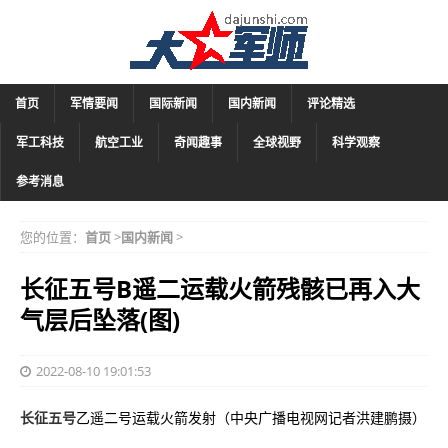
首页
军情要闻
国际新闻
国内新闻
评论精选
军工科技
航空工业
奇闻趣事
全球视野
科学观察
参考消息
您的位置：
首页
>
国内新闻
>
长征五号B遥二运载火箭残骸已再入大
气层后坠落(图)
2022-08-10 19:01:53
长征五号
乙遥二号运载火箭发射（中央广播电视网记者洪建鹏摄）