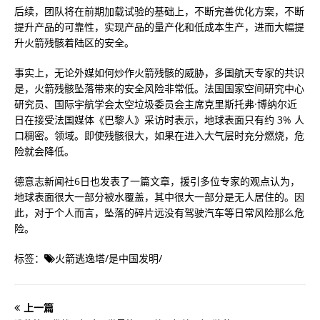
后续，团队将在前期加载试验的基础上，不断完善优化方案，不断
提升产品的可靠性，实现产品的量产化和低成本生产，进而大幅提
升火箭残骸着陆区的安全。
事实上，无论外媒如何炒作火箭残骸的威胁，多国航天专家的共识
是，火箭残骸坠落带来的安全风险非常低。法国国家空间研究中心
研究员、国际宇航学会太空垃圾委员会主席克里斯托弗·博纳尔近
日在接受法国媒体《巴黎人》采访时表示，地球表面只有约 3% 人
口稠密。领域。即使残骸很大，如果在进入大气层时充分燃烧，危
险就会降低。
德意志新闻社6日也发表了一篇文章，援引多位专家的观点认为，
地球表面很大一部分被水覆盖，其中很大一部分是无人居住的。因
此，对于个人而言，坠落的碎片远没有驾驶汽车等日常风险那么危
险。
标签：
火箭逃逸塔
/
是中国发明
/
上一篇