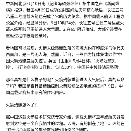
中新网北京5月10日电（记者冯硕张绵绵）据中国之声《新闻纵
横》报道，我国4月29日成功发射空间站天河核心舱后，长征五号
乙遥二号运载火箭也完成了它的历史使命。据中国载人航天工程办
公室介绍，经监测分析，9日10时24分，长征五号乙遥二号运载火
箭末级残骸已重新进入
大气层
。2.在65°附近海域，大部分装置在
重返过程中被烧蚀破坏。
看地图可以发现，火箭末级残骸坠落的海域大约在印度洋马尔代夫
西南部，是一片无人海。然而，近日，一些西方媒体集体炒作“中
国火箭残骸威胁失控”。英国《卫报》5月4日称，“火箭残骸失
控”，《纽约时报》3日称，“过去30年，中国任由残骸随意坠落”。
那么真相是什么样子的呢？火箭残骸重新进入大气层后，真的认命
了吗？我国是否具备精确控制火箭残骸坠毁地点的技术？9日，中
国运载火箭技术研究院作出回应。
火箭残骸怎么了？
据中国运载火箭技术研究院专家介绍，运载火箭将卫星或航天器发
射到太空是一个自我牺牲的过程。入海，有的倒在了地上。火箭在
飞行过程中脱落的部分就是我们所说的“残骸”。