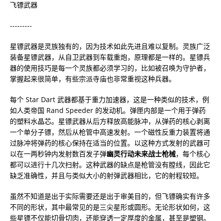
飞镖武器
---------
星镖武器是灵族独有的，因为技术如此先进且难以复制。灵族广泛
装备星镖武器，从自卫武器到车载重炮，原理都是一样的。星镖兵
器的使用技巧是每一个灵族都必须学习的，比如被召唤为守护者，
掌握起来很简单，有些宗派寺庙也非常重视这种兵器。
每个 Star Dart 武器都基于重力加速器，这是一种类似的技术，例
如人类帝国 Rand Speeder 的发动机。弹匣内部是一个用于弹药
的塑料水晶芯。星镖武器从后方释放高能脉冲，从弹药的核心剥离
一个单分子镖，然后从枪管中高速发射。一个磁性反重力装置将通
过脉冲将弹药的核心保持在适当的位置。以这种方式发射的武器可
以在一两秒钟内发射数百发子弹
幽灵行动未来战士枪械
，每个核心
都可以进行十几次扫射。这种武器的缺点是枪管没有膛线，因此它
缺乏准确性，并且与类似大小的射弹武器相比，它的射程较短。
虽然不知道是出于实际需要还是出于审美目的，但飞镖确实有许多
不同的形状，其中最常见的是三尖星形或圆形。无论形状如何，这
些星镖不仅能切骨切肉，还能穿透一定厚度的金属，甚至是塑钢。