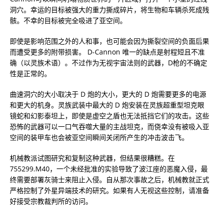
洞穴。幸运的目标被强大的重力撕成碎片，将生物和车辆杀死成残
骸。不幸的目标被完全吸进了亚空间。
即使是影响范围之外的人和事，也可能会因为撕裂空间的负面后果
而遭受更多的附带损害。 D-Cannon 唯一的缺点是射程短且不准
确（以灵族术语）。不过作为无视宇宙法则的武器，D枪的不确定
性是正常的。
曲速洞穴的大小取决于 D 炮的大小，更大的 D 炮需要更多的电源
和更大的机身。灵族武装中最大的 D 炮安装在灵族超重型坦克眼
镜蛇和幻影泰坦上，即使是虚空之盾也无法抵挡它们的攻击。这些
恐怖的武器可以一口气吞噬大量的主战坦克，而侥幸没有被吸入亚
空间的装甲车也会被亚空间瞬间关闭所产生的冲击波击飞。
机械教派试图研究和复制这种武器，但结果很糟糕。在
755299.M40，一个未经批准的实验导致了波江座的恶魔入侵，最
终需要部署灰骑士来阻止入侵。自从那次事故之后，机械教就正式
严格控制了外星异端技术的研究。如果有人无视这些控制，请准备
好接受宗教裁判所的访问。