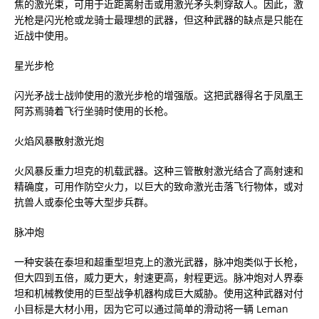
焦的激光束，可用于近距离射击或用激光矛头刺穿敌人。因此，激
光枪是闪光枪或龙骑士最理想的武器，但这种武器的缺点是只能在
近战中使用。
星光步枪
闪光矛战士战帅使用的激光步枪的增强版。这把武器得名于凤凰王
阿苏焉骑着飞行坐骑时使用的长枪。
火焰风暴散射激光炮
火风暴反重力坦克的机载武器。这种三管散射激光结合了高射速和
精确度，可用作防空火力，以巨大的致命激光击落飞行物体，或对
抗兽人或泰伦虫等大型步兵群。
脉冲炮
一种安装在泰坦和超重型坦克上的激光武器，脉冲炮类似于长枪，
但大四到五倍，威力更大，射速更高，射程更远。脉冲炮对人界泰
坦和机械教使用的巨型战争机器构成巨大威胁。使用这种武器对付
小目标是大材小用，因为它可以通过简单的滑动将一辆 Leman