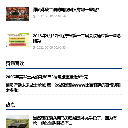
谭凯蒋欣主演的电视剧又有哪一些呢？
2022-08-10 14:06:56
2013年9月27日辽宁省第十二届会议通过第一章总
则第
2022-08-09 20:03:33
猜您喜欢
2006年美军士兵消耗88节5号电池重量近8千克
幽灵行动未来战士枪械 第一次被邀请诶www比较奇葩的事情遇到
太多啦！
热点
当然现在骑兵用马刀已经是补充手段了，因为有
枪，他说当时装备有...