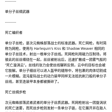
---------
单分子丝绸武器
---------
死亡编织者
单分子丝枪，是次元蜘蛛部落战士的标准武器。死亡网枪，有时简
称为网枪，使用与 Harlequin's Kiss 和 Shadow Weaver 相同的
单分子丝技术，射出一根单分子丝线。死网枪利用磁力压制场，将
彼此的丝丝缠绕在一起，丝丝被射出后，迅速扩散成一团雾气般的
“死亡漩涡云”。丝线的张力会使丝线辗转反侧，云中的目标也会被
它肢解。单分子细丝可以进入盔甲的缝隙中，将包裹的肉体切割成
一片模糊。混沌星际战士的动力装甲同样无法抵抗剃刀般的单分子
丝线，甚至连装甲本身都被撕碎了。
死亡丝绸步枪
次元蜘蛛部落武者武者的单分子丝质武器。死网枪射出一团旋涡状
的死亡迷雾，而死丝步枪则发射一条单分子链，在它展开并在敌人