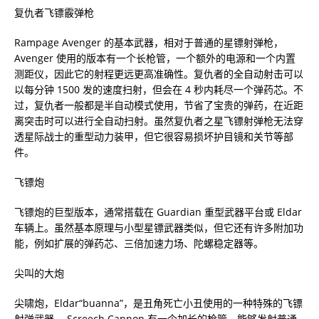
复仇者飞镖霰弹枪
Rampage Avenger 的基本武器，相对于普通的星镖射弹枪，
Avenger 使用的版本有一个长枪管，一个额外的电源和一个内置
测距仪，因此它的射程更远更高准确性。复仇者的全自动射击可以
以每分钟 1500 发的速度扫射，但会在 4 秒内耗尽一个弹药芯。不
过，复仇者一般都是半自动模式使用，节省了宝贵的弹药，在近距
离突击时可以进行全自动扫射。虽然复仇者之星飞镖射弹枪无法穿
透星际战士的重型动力装甲，但它很容易损坏护目镜和关节等部
件。
飞镖炮
飞镖炮的巨型版本，通常搭载在 Guardian 重型武器平台或 Eldar
车辆上。虽然基本原理与小型星镖武器类似，但它还有许多附加功
能，例如扩展的弹药芯、三倍加速力场、陀螺稳定器等。
尖叫的大炮
尖啸炮，Eldar“buanna”，是丑角死亡小丑使用的一种特殊的飞镖
射弹武器。 Screech Cannon 有一个加长的枪管，能够发射普通