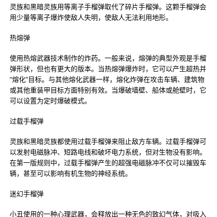
灵族和黑暗灵族用等离子手榴弹取代了碎片手榴弹。这颗手榴弹会
用少量等离子爆炸使敌人失明，使敌人无法利用地形。
热熔弹
使用热熔武器技术制作的炸药。一般来说，熔弹的典型外观是手榴
弹形状，但也有更大的版本。当热熔弹爆炸时，它可以产生超热并
“熔化”目标。与其他熔化武器一样，熔化炸弹在攻击车辆、建筑物
或其他重装甲目标方面特别有效。当爆破墙壁、船体或舱壁时，它
可以设置为定时爆破模式。
过载手榴弹
灵族和黑暗灵族都使用过载手榴弹来阻止敌方车辆。过载手榴弹可
以发射电磁脉冲、短路电线和破坏电力系统，但对生物没有影响。
在第一版规则中，过载手榴弹产生的超强电磁脉冲不仅可以摧毁车
辆，甚至可以影响有机生物的神经系统。
迷幻手榴弹
小丑使用的一种心理武器，会释放出一种无色的致幻气体，对吸入