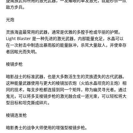
旋鹰族武师所用的激光武器，一发耀眼的单发激光，就能秒杀一队
敌方步兵。
光炮
灵族海盗最常用的武器，通常是优雅的多膛手枪或华丽的护臂。
Light Blaster 是一种先进的激光武器，内部能量充足，水晶可以
在一次射击中制造出暴雨般的能量脉冲，杀死大量敌人，并使幸存
者因眩光而失明。
棱镜步枪
暗影战士的标准武器，也是大多数活生生的灵族遗失的古代武器。
这种能量武器使用与更大的棱镜加农炮（火焰水晶坦克的主炮）相
同的技术，每支步枪都连接到同一个矩阵，称为幽灵寻光者。通过
鬼光，可以将多支棱镜步枪的激光融合成一道光束，可以轻松将大
型目标和坦克撕成碎片。
棱镜连发枪
暗影勇士的战争大师使用的增强型棱镜步枪。