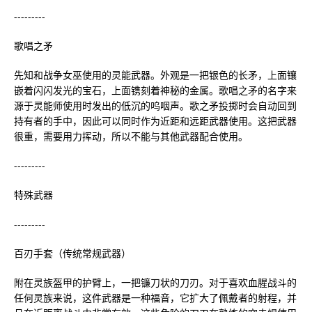
---------
歌唱之矛
先知和战争女巫使用的灵能武器。外观是一把银色的长矛，上面镶
嵌着闪闪发光的宝石，上面镌刻着神秘的金属。歌唱之矛的名字来
源于灵能师使用时发出的低沉的呜咽声。歌之矛投掷时会自动回到
持有者的手中，因此可以同时作为近距和远距武器使用。这把武器
很重，需要用力挥动，所以不能与其他武器配合使用。
---------
特殊武器
---------
百刃手套（传统常规武器）
附在灵族盔甲的护臂上，一把镰刀状的刀刃。对于喜欢血腥战斗的
任何灵族来说，这件武器是一种福音，它扩大了佩戴者的射程，并