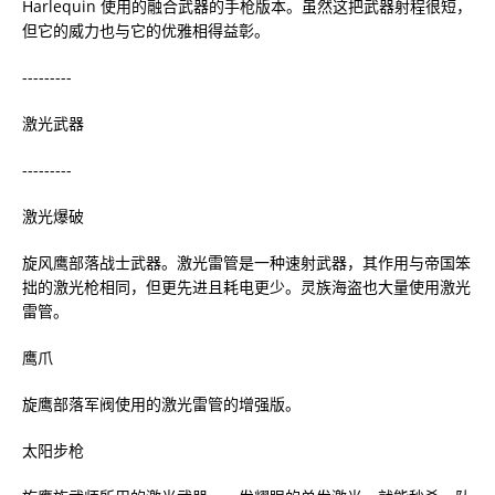
Harlequin 使用的融合武器的手枪版本。虽然这把武器射程很短，
但它的威力也与它的优雅相得益彰。
---------
激光武器
---------
激光爆破
旋风鹰部落战士武器。激光雷管是一种速射武器，其作用与帝国笨
拙的激光枪相同，但更先进且耗电更少。灵族海盗也大量使用激光
雷管。
鹰爪
旋鹰部落军阀使用的激光雷管的增强版。
太阳步枪