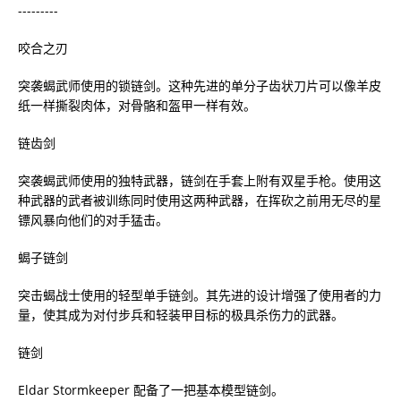
---------
咬合之刃
突袭蝎武师使用的锁链剑。这种先进的单分子齿状刀片可以像羊皮
纸一样撕裂肉体，对骨骼和盔甲一样有效。
链齿剑
突袭蝎武师使用的独特武器，链剑在手套上附有双星手枪。使用这
种武器的武者被训练同时使用这两种武器，在挥砍之前用无尽的星
镖风暴向他们的对手猛击。
蝎子链剑
突击蝎战士使用的轻型单手链剑。其先进的设计增强了使用者的力
量，使其成为对付步兵和轻装甲目标的极具杀伤力的武器。
链剑
Eldar Stormkeeper 配备了一把基本模型链剑。