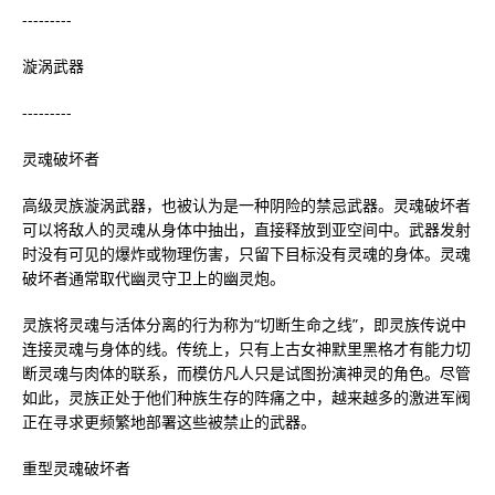
---------
漩涡武器
---------
灵魂破坏者
高级灵族漩涡武器，也被认为是一种阴险的禁忌武器。灵魂破坏者
可以将敌人的灵魂从身体中抽出，直接释放到亚空间中。武器发射
时没有可见的爆炸或物理伤害，只留下目标没有灵魂的身体。灵魂
破坏者通常取代幽灵守卫上的幽灵炮。
灵族将灵魂与活体分离的行为称为“切断生命之线”，即灵族传说中
连接灵魂与身体的线。传统上，只有上古女神默里黑格才有能力切
断灵魂与肉体的联系，而模仿凡人只是试图扮演神灵的角色。尽管
如此，灵族正处于他们种族生存的阵痛之中，越来越多的激进军阀
正在寻求更频繁地部署这些被禁止的武器。
重型灵魂破坏者