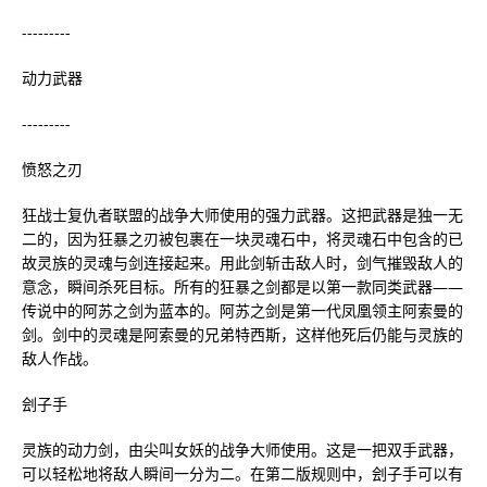
---------
动力武器
---------
愤怒之刃
狂战士复仇者联盟的战争大师使用的强力武器。这把武器是独一无
二的，因为狂暴之刃被包裹在一块灵魂石中，将灵魂石中包含的已
故灵族的灵魂与剑连接起来。用此剑斩击敌人时，剑气摧毁敌人的
意念，瞬间杀死目标。所有的狂暴之剑都是以第一款同类武器——
传说中的阿苏之剑为蓝本的。阿苏之剑是第一代凤凰领主阿索曼的
剑。剑中的灵魂是阿索曼的兄弟特西斯，这样他死后仍能与灵族的
敌人作战。
刽子手
灵族的动力剑，由尖叫女妖的战争大师使用。这是一把双手武器，
可以轻松地将敌人瞬间一分为二。在第二版规则中，刽子手可以有