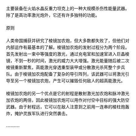
主要装备在火焰水晶反重力坦克上的一种大规模杀伤性能量武器。
除了是高功率激光炮外，它还有许多独特的功能。
原则
人类帝国捕获并研究了棱镜加农炮，但大多数都失败了，但他们对
内部运作有最基本的了解。棱镜加农炮的发射过程分为两个阶段。
首先发射出一束中等强度的激光，通过充电室和加速室进入巨晶棱
镜，不到一秒的时间，激光的威力大大增强。激光能量随后被二次
棱镜重新聚焦，高能激光穿透重型装甲或分散激光杀死整个步兵
队。由于棱镜加农炮配备了复杂的导引阵列，该武器可以将激光引
导至另一个棱镜加农炮，产生可以摧毁任何敌人的超高能激光。
棱镜加农炮的另一个优点是它的射程是散射激光加农炮和脉冲激光
加农炮的两倍，因此棱镜加农炮可以用作对付空中目标的强大防空
武器。由于射程远，它可以在敌人注意到之前用一连串的棱柱炮轰
炸，掩护灵族军队进行突然袭击。
---------