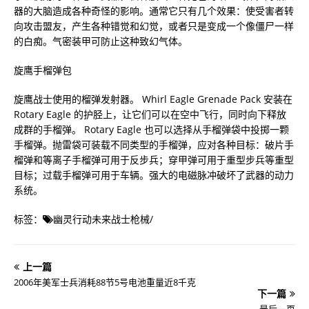
器的大脑造成各种奇怪的影响。通常它只有几个效果：使受害者转
向攻击盟友，产生各种错觉和幻觉，或者只是变成一个像僵尸一样
的白痴。气密装甲可防止这种致幻气体。
旋鹰手榴弹包
旋鹰战士使用的榴弹发射器。 Whirl Eagle Grenade Pack 安装在
Rotary Eagle 的护胫上，让它们可以在空中飞行，同时向下释放
成群的手榴弹。 Rotary Eagle 也可以选择从手榴弹袋中投掷一颗
手榴弹。抛雷袋可装载不同类型的手榴弹，应对各种目标：破片手
榴弹和等离子手榴弹可用于反步兵；穿甲弹可用于重型步兵等重型
目标；过载手榴弹可用于车辆。强大的电磁脉冲破坏了武器的动力
系统。
标签：
幽灵行动未来战士枪械
/
上一篇
2006年美军士兵消耗88节5号电池重量近8千克
下一篇