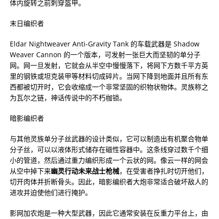
体内旋转之前刺穿盔甲。
末日编织者
Eldar Nightweaver Anti-Gravity Tank 的车载武器是 Shadow
Weaver Cannon 的一个版本，可发射一张巨大而坚韧的单分子
网。网一旦发射，它就会从半空中慢慢落下，将网下方数千平方英
里的钢铁或坦克装甲等材料切成碎片。当网下降到地面并且所有东
西都被切开时，它会收缩成一个非常坚固的织物状物体。灵族称之
为瓦尔之链，神话传说中的不朽枷锁。
暗影编织者
与其他灵族单分子丝武器的设计类似，它可以制造出有机聚合物单
分子丝，可以以液体形式储存在磁性容器中。这条线穿过数千个细
小的管道，然后通过重力编织形成一个云状的网。像云一样的网会
从空中掉下来
幽灵行动未来战士枪械
，在受害者挣扎时切开他们，
切开肉体并折断骨头。因此，暗影编织者大炮非常适合破坏敌人的
进攻并迫使他们进行掩护。
影网加农炮是一种大型武器，因此它通常安装在反重力平台上，由