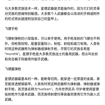
与大多数灵族技术一样，星镖武器是灵能操作的，因为它们的灵骨
对灵族的思维特别敏感。大多数个人武器都会以改进的手柄或附件
的形式将此链接附加到自己的盔甲上。
飞镖手枪
飞镖射弹枪的小型版本，可以单手使用。用手枪发射的飞镖也不例
外，但枪管较短，能量容量较小，射程、射程和威力有限。人类有
时将这种武器称为弹射器或弹射手枪，尽管它的灵族名称是
“murehk”。星镖手枪是大多数灵族战士的备用武器，而尖叫女妖
和突击蝎子则被用作副手武器。
飞镖霰弹枪
星镖武器最基本的一种，能断骨切肉，能穿透一定厚度的金属，甚
至能穿透塑钢装甲。人类有时将这种武器称为弹射器、弹射器或弹
射手枪，其灵族名称为“tuelean”。方舟世界民兵-守护者使用星镖
投射枪作为基本武器，而灵族喷射摩托等装备则使用它作为嵌入式
武器。