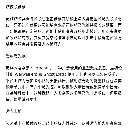
游侠长步枪
灵族游骑兵青睐的长管狙击步枪在功能上与人类帝国的激光长矛相
似，只不过它使用的灵能培育水晶可以将激光维持极长的距离，而
且每把都是可定制的，再加上使用者高超的射击技巧，相对来说更
加致命和有效。其极其复杂的瞄准系统可以让狙击手精确定位敌方
装甲的弱点并发挥强大的破坏力。
漫射激光炮
灵族的名字是“Sierbahn”。一种广泛使用的重型激光武器。最初设
计供 Warwalkers 和 Ghost Lords 使用，但也可以安装在反重力
平台上作为守护者小队的支援武器。散射激光炮将能量储存在晶体
能量单元中，有六个激光腔，可以散射大量目标或聚焦单个目标。
在某种程度上，这种武器与人类帝国的多管激光非常相似，但更精
炼，能量消耗更少。
激光步枪
闪矛战士和被放逐的龙骑士的标志性武器。这种激光枪发射高度聚