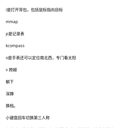
i是打开背包，包括鼠标指向目标
mmap
p是记录表
kcompass
o是手表还可以定位南北西，专门看太阳
v 跨越
躺下
深蹲
换档。
小键盘回车切换第三人称