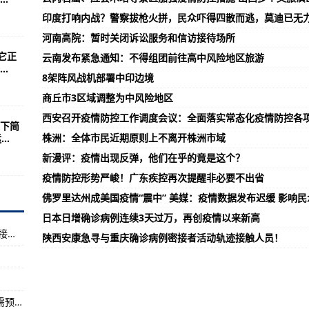
之旅在罗切斯特停留
印度打响内战？警察拔枪火拼，民众吓得四散而逃，莫迪已无
恢复演习
河南高院：暂时关闭诉讼服务和信访接待场所
额实现盈利
它正
云南发布紧急通知：不得组团前往高中风险地区旅游
.
喷气混合动力车可能是未来的军事运输工具
8架阵风战机部署中印边境
​商丘市3区域调整为中风险地区
西安召开疫情防控工作调度会议：全面落实常态化疫情防控各
通！
下简
株洲：全体市民近期原则上不离开株洲市域
..
！
新漫评：疫情出现反弹，他们在乎的竟是这个？
理 紧急事项需预约办理
疫情防控形势严峻！广东疾控再次提醒非必要不出省
2名密切接触者行程轨迹公布
佛罗里达州成美国疫情“震中” 美媒：疫情数据发布迟缓 影响
情防控措施 山西多个文旅演出暂停
日本日增确诊病例连续3天过万，再创疫情以来新高
紧急寻人！黑龙江省绥化市兰西县发布1例密切接触者行程轨迹
法办案不容置喙
陕西安康急寻与重庆确诊病例密接者活动轨迹接触人员！
，这3种途径可查询
称第三拨疫情或于10月来袭
南京暂停公安政务服务窗口线下办理 紧急事项需预约办理
发布1例密切接触者行程轨迹