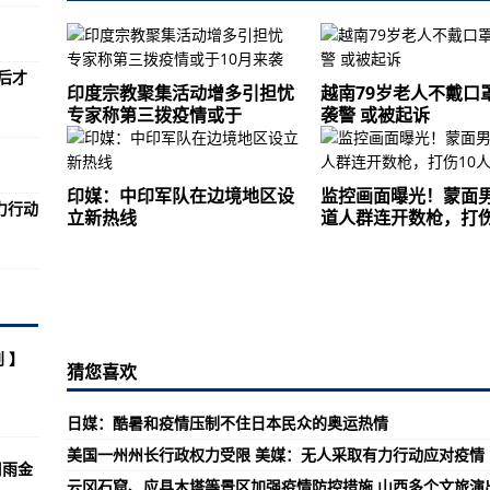
热线
部地区“居家令”延长两周
后才
一把推开迎上前的球迷，网友吵翻……
印度宗教聚集活动增多引担忧
越南79岁老人不戴口
专家称第三拨疫情或于
袭警 或被起诉
：无人采取有力行动应对疫情
下葬仪式遭抗议
印媒：中印军队在边境地区设
监控画面曝光！蒙面
力行动
立新热线
道人群连开数枪，打伤
群连开数枪，打伤10人骑车逃跑
拥军企业慰问南部战区空军部队
供了经验教训
2武装无人机
 】
猜您喜欢
富汗陆军燃料
复梦想航班
日媒：酷暑和疫情压制不住日本民众的奥运热情
美国一州州长行政权力受限 美媒：无人采取有力行动应对疫情
起飞行
周雨金
云冈石窟、应县木塔等景区加强疫情防控措施 山西多个文旅演
.