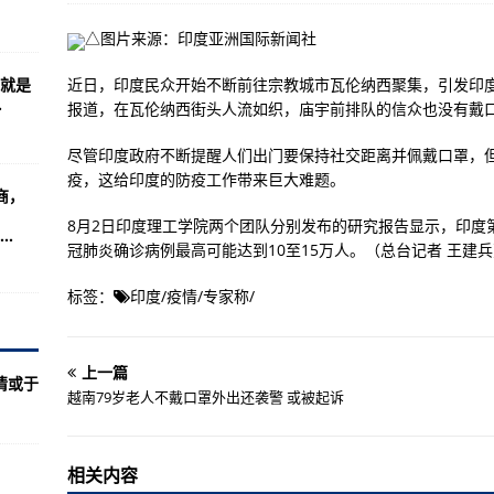
“猪权”：必须让猪住得更宽敞
△图片来源：印度亚洲国际新闻社
动调整方向的激光制导子弹
就是
近日，印度民众开始不断前往宗教城市瓦伦纳西聚集，引发印度
残骸被打捞上救生船
.
报道，在瓦伦纳西街头人流如织，庙宇前排队的信众也没有戴
世第二年，中国才获奥运首金
尽管印度政府不断提醒人们出门要保持社交距离并佩戴口罩，
 或被起诉
疫，这给印度的防疫工作带来巨大难题。
造商，
国船员获释
8月2日印度理工学院两个团队分别发布的研究报告显示，印度
..
洲博尔特”
冠肺炎确诊病例最高可能达到10至15万人。（总台记者 王建
标签：
印度
/
疫情
/
专家称
/
母亲“诉苦”：他无法在国内结婚
围圈”可耻又可悲
上一篇
情或于
拒收 8小时后才就医
越南79岁老人不戴口罩外出还袭警 或被起诉
众的奥运热情
相关内容