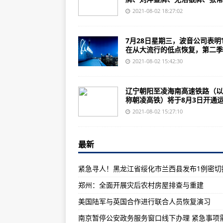
本周以二战飞机为特色的纪念空军
2021-08-02 18:27:02
美国陆军与英国合作进行联合人员
波音公司开始反弹 通过更高的销售
7月28日星期三，波音公司表明
在从大流行的低点恢复，第二季..
这种带有火箭助推器的疯狂直升机
2021-08-02 15:42:30
Blackshape在美国推出新教练
这条时速350公里的高铁，明日开
辽宁朝阳至凌海南高速铁路（以
称朝凌高铁）将于8月3日开通运.
注意！12306重要调整，时间延长
2021-08-02 15:27:10
南京暂停公安政务服务窗口线下办
紧急寻人！黑龙江省绥化市望奎县
最新
云冈石窟、应县木塔等景区加强疫
外交部驻港公署：香港司法机关依
郑州：全面开展灾后农村房屋排查与重建
郑州全员核酸检测不出报告？谣言
美国陆军与英国合作进行联合人员恢复演习
印度宗教聚集活动增多引担忧 专家
紧急寻人！黑龙江省绥化市兰西县