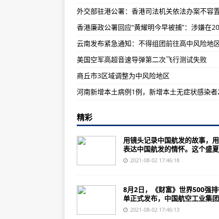
外交部驻港公署：香港司法机关依法办案不容
女排队员哭着与郎平拥抱告别
郎平：这场球是中国女排备战巴黎
云南发布紧急通知：不得组团前往高中风险地
美国空军高超音速导弹第二次飞行测试失败
​商丘市3区域调整为中风险地区
河南新增本土病例1例，新增本土无症状感染者
精彩
用镜头记录中国航发的故事，用
表达中国航发的情怀。这个盛夏..
2021-08-02 17:46:18
8月2日，《财富》世界500强
单正式发布，中国航空工业集团..
2021-08-02 17:46:13