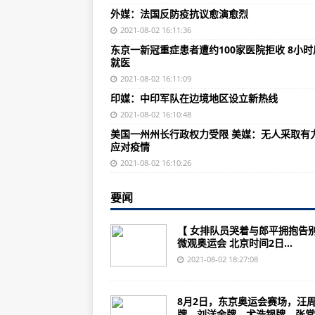
印媒：中印军队在边境地区设立新
外媒：法国反防疫抗议愈演愈烈
越南新增8597例新冠确诊病例 南
2021-08-02 16:11:36
东京一新冠重症患者遭约100家医院拒收 8小时
视频曝光NBA球星勒布朗·詹姆斯
就医
美国一州州长行政权力受限 美媒
2021-08-02 16:11:09
印媒：中印军队在边境地区设立新热线
美国塔尔萨大屠杀疑似遇难者遗骸
2021-08-02 16:10:48
中国旅法大熊猫“欢欢”产下双胞胎
美国一州州长行政权力受限 美媒：无人采取有
应对疫情
监控画面曝光！蒙面男子朝街道人
2021-08-02 16:10:26
“八一”前夕拥军情——拥军大使携
要闻
空军的作用为战区指挥规划人员提
乌克兰将首次展示BayraktarTB
【 女排队员哭着与郎平拥抱告别
微观奥运会 北京时间2日...
在重大贪污案中在扎布尔出售的阿
2021-08-02 18:27:08
当前局势暂停后为二战退伍军人恢
全球领导者旨在与新的英国基地一
8月2日，东京奥运会赛场，汪
牌、刘洋金牌、尤浩银牌、张常..