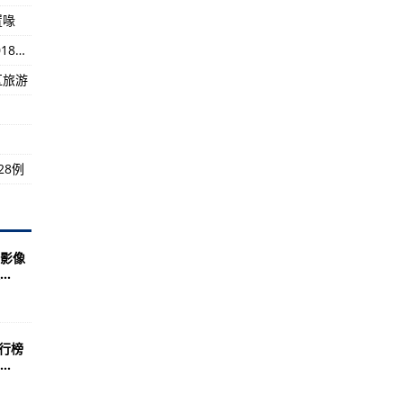
置喙
香港廉政公署回应“黄耀明今早被捕”：涉嫌在2018年立法会补选中舞弊
奥运的开始，年轻人有无限可能
区旅游
28例
影像
.
排行榜
.