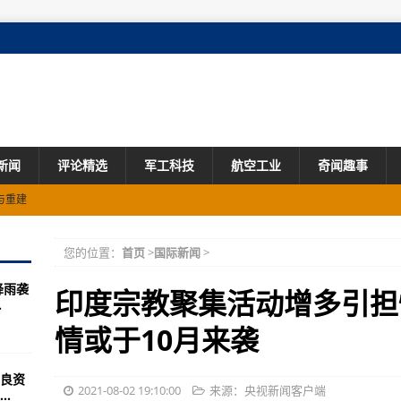
新闻
评论精选
军工科技
航空工业
奇闻趣事
与重建
星红旗
飞机
您的位置：
首页
>
国际新闻
>
之《三号任务》
降雨袭
TU收益超期
印度宗教聚集活动增多引担
.
情或于10月来袭
第140位
良资
救援通道
2021-08-02 19:10:00
来源：央视新闻客户端
.