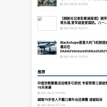
猪的命才是命！美国加州新法案维护
2021-08-02 16:35:05
科普：像导弹一样在飞行过程中自
【拥新社记者彭紫涵报道】拥军
实拍坠入大海的美军F-16战斗机
筑长城,爱军就是爱国防。八一..
他参加奥运会还需张学良资助，去
2021-08-02 16:02:31
越南79岁老人不戴口罩外出还袭警
Blackshape是意大利飞机制
韩媒：在西非海域遭绑架的4名韩
最近在
EAAAirVentureOshkosh2021.
苏炳添惊到外媒，韩媒把其称为“亚
2021-08-02 15:33:50
外媒：法国反防疫抗议愈演愈烈
以色列选手在东京拿下奥运金牌后，
推荐
国际锐评丨美在中国周边搞“遏华包
印度宗教聚集活动增多引担忧 专家称第三拨疫
东京一新冠重症患者遭约100家医院
10月来袭
新西兰总理就“黎明突袭”道歉
2021-08-02 19:10:00
越南79岁老人不戴口罩外出还袭警 或被起诉
日媒：酷暑和疫情压制不住日本民
2021-08-02 16:11:59