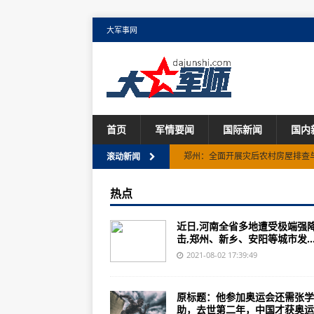
大军事网
首页
军情要闻
国际新闻
国内
郑州：全面开展灾后农村房屋排查
升国旗奏国歌！10分钟升起4面五
滚动新闻
德国秃鹰订购16架A330-900neo
热点
中国航发“铸我中国心”微电影展播
近日,河南全省多地遭受极端强
厦太完成第一架737-800客改货 M
击,郑州、新乡、安阳等城市发..
中国国际航空广东分公司正式成立
2021-08-02 17:39:49
世界500强发布！中国航空工业排名
原标题：他参加奥运会还需张学
严守品质，三全食品构建安全健康
助，去世第二年，中国才获奥运..