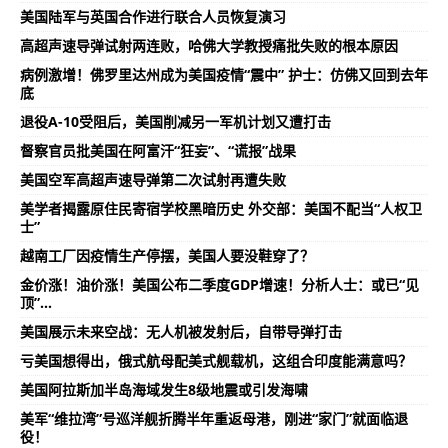
美国陆军与英国合作进行联合人员恢复演习
高超声速导弹试射两连败，哈佛大学教授痛批失败的根本原因
病例激增！佛罗里达州成为美国疫情“震中” 护士：仿佛又回到去年
底
退役A-10受阻后，美国削减另一军机计划又遭打击
督察官员批美国在阿富汗“狂妄”、“谎报”战果
美国空军高超声速导弹第二次试射再遭失败
美学者揭露原住民寄宿学校黑暗历史 外交部：美国不配当“人权卫
士”
越南工厂因疫情生产停摆，美国人要没鞋穿了？
金价涨！油价涨！美国公布二季度GDP增速！分析人士：或已“见
顶”…
美国展示未来空战：无人机被发射后，自带导弹打击
亏美国想得出，俄式航母配美式舰载机，这组合印度能满意吗？
美国阿拉斯加半岛海域发生8级地震或引发海啸
美军“维拉湾”号巡洋舰折腾半年重返母港，刚进“家门”就面临退
役！