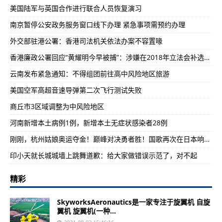
美国陆军与英国合作进行联合人员恢复演习
南京暂停公安政务服务窗口线下办理 紧急事项需预约办理
外交部驻港公署：香港司法机关依法办案不容置喙
香港廉政公署回应“黄耀明今早被捕”：涉嫌在2018年立法会补选中舞弊
云南发布紧急通知：不得组团前往高中风险地区旅游
美国空军高超音速导弹第二次飞行测试失败
​商丘市3区域调整为中风险地区
河南新增本土病例1例，新增本土无症状感染者28例
刚刚，杭州姑娘奥运夺金！巅峰对决勇者胜！国歌再次在日本响起！
印小天就长城城墙上跳舞道歉：给大家做错误示范了，对不起
精彩
SkyworksAeronautics是一家专注于旋翼机 自旋
翼机 旋翼机(一种...