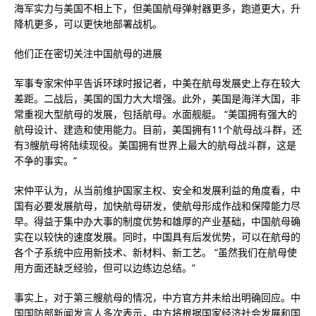
海军实力与美国不相上下，但美国航母弹射器更多，跑道更大，升
降机更多，可以更快地部署战机。
他们正在密切关注中国航母的进展
军事专家宋仲平告诉环球时报记者，中美在航母发展史上存在较大
差距。二战后，美国的国力大大增强。此外，美国是海洋大国，非
常重视大型航母的发展，包括航母。水面舰艇。 “美国拥有强大的
航母设计、建造和使用能力。目前，美国拥有11个航母战斗群，还
有3艘航母将陆续现役。美国拥有世界上最大的航母战斗群，这是
不争的事实。”
宋仲平认为，从当前维护国家主权、安全和发展利益的角度看，中
国有必要发展航母，加快航母研发，使航母形成作战和保障能力尽
早。得益于集中办大事的制度优势和雄厚的产业基础，中国航母确
实在以较快的速度发展。同时，中国具有后发优势，可以在航母的
各个子系统中应用新技术、新材料、新工艺。 “虽然我们在航母使
用方面还缺乏经验，但可以边练边总结。”
事实上，对于第三艘航母的情况，中方官方并未给出明确回应。中
国国防部新闻发言人多次表示，中方将根据国家经济社会发展和国