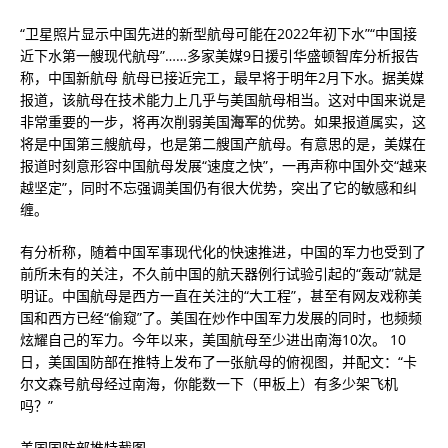
“卫星照片显示中国先进的新型航母可能在2022年初下水”“中国接
近下水第一艘现代航母”……多家美媒9日援引华盛顿智库分析报告
称，中国新航母 航母已接近完工，最早将于明年2月下水。据美媒
报道，该航母在技术能力上几乎与美国航母相当。这对中国来说是
非常重要的一步，将再次削弱美国
海军
的优势。如果报道属实，这
将是中国第三艘航母，也是第二艘国产航母。有意思的是，美媒在
报道时刻意形容中国航母发展“速度之快”，一再声称中国外交“越来
越坚定”，同时不忘强调美国仍有很大优势，突出了它的敏感和纠
缠。
有分析称，随着中国军事现代化的快速推进，中国的军力也受到了
前所未有的关注，不久前中国的航天器例行试验引起的“轰动”就是
明证。中国航母是西方一直在关注的“大工程”，甚至有网友戏称美
国和西方已经“偷窥”了。美国在炒作中国军力发展的同时，也频频
炫耀自己的军力。今年以来，美国航母至少进出南海10次。 10
日，美国国防部在推特上发布了一张航母的俯视图，并配文：“卡
尔文森号航母经过南海，你能数一下（甲板上）有多少架飞机
吗？”
美国国防部推特截图