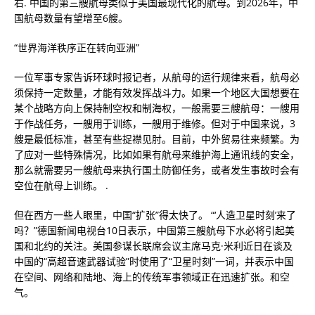
右. 中国的第三艘航母类似于美国最现代化的航母。到2026年，中
国航母数量有望增至6艘。
“世界海洋秩序正在转向亚洲”
一位军事专家告诉环球时报记者，从航母的运行规律来看，航母必
须保持一定数量，才能有效发挥战斗力。如果一个地区大国想要在
某个战略方向上保持制空权和制海权，一般需要三艘航母：一艘用
于作战任务，一艘用于训练，一艘用于维修。但对于中国来说，3
艘是最低标准，甚至有些捉襟见肘。目前，中外贸易往来频繁。为
了应对一些特殊情况，比如如果有航母来维护海上通讯线的安全，
那么就需要另一艘航母来执行国土防御任务，或者发生事故时会有
空位在航母上训练。 .
但在西方一些人眼里，中国“扩张”得太快了。 “‘人造卫星时刻’来了
吗？”德国新闻电视台10日表示，中国第三艘航母下水必将引起美
国和北约的关注。美国参谋长联席会议主席马克·米利近日在谈及
中国的“高超音速武器试验”时使用了“卫星时刻”一词，并表示中国
在空间、网络和陆地、海上的传统军事领域正在迅速扩张。和空
气。