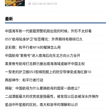
2022-08-02 08:01:03
最新
中国海军新一代舰载预警机刚出现的时候，外形不太好看
055“航母贴身护卫”标签曝光：外界期待有期待已久
足彩期：和平行者M16的榴弹怎么用
中国航母“里根号”进入南海后向东北方向火力全开
美里根号航母打击群已撤出南海海域或破坏中国主权
一型老的护卫舰053型绵阳舰上的防空导弹变成海红旗10
两部神作：和平行者行动
揭秘：中国航母为什么要搞航母的国家一路绝尘？
二战潜艇最大的优势就是隐蔽性，被发现以后会被深水炸弹炸
星战中歼星舰的区别，南大和翁爷的理解和认识