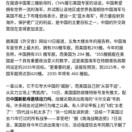
在报道中国第三艘航母时，CNN援引美国专家的话说，中国希望
拥有世界一流的海军，并试图让该地区或世界各国相信中国海军与
美国不相上下布隆伯格表示，建设一支“蓝水海军”，将力量投射到
海外，保护更广泛的利益，是中国的主要目标之一，中国的外交政
策现在变得更加坚定。
据美国《外交官》网站10日报道，五角大楼去年的报告称，中国海
军是世界上最大的，拥有350艘军舰，而美国有293艘。今年的报
告称，中国拥有355 艘军舰，而美国为 294 艘。 “355艘舰艇在美
国是一个具有重要政治意义的数字，这是美国海军在特朗普执政期
间设定的2035年目标。”更重要的是，该报告预测，到2025年，中
国军舰将达到420艘。 2030 年将有 460 艘船。
一直以来，它不忘夸大中国的“威胁”，而美国自己则“从容不迫”，
从实力立场上“秀肌肉”。 10日，美国国防部推特账号发布推文，配
图
中国新航母是核动力吗
，炫耀近期进出南海的“卡尔文森”号航
母。许多网友对这种行为嗤之以鼻。有人评论甲板上的飞机“太老
了”：“四代战斗机太多了！”另一位网友讽刺道：“总结一下美国过
去75年打过的所有战争——享受吧！”据《南海战略态势》7日消
息，美国航母今年已进出南海10次，活动强度较去年同期几乎翻了
一番。