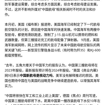
防军事建设需要，综合考虑多方面因素，综合考虑航母建设发展。
不过，这并不影响外媒对“中国航母”相关新闻时不时的关注和炒
作。
本月初，美国《福布斯》报道称，美国海军已经制定了下一代航母
航空联队的计划，原因是中国海军的快速发展。中国海军有两艘中
型航母，都使用滑跃跑道，限制了 J-15 战斗机可以携带的燃料和
武器数量，但第三艘接近完工的航母配备了弹射器。 9月底，美国
海军新闻网称，网上流传的照片显示了未来中国航母航空联队的两
架关键飞机——新型双引擎隐身战斗机（有时称为歼35）和KJ-600
舰载预警机。
“去年，五角大楼关于中国军力的报告认为，中国第三艘航母将在
2023年服役，最新报告预计将在2024年服役。”美国《商业内幕》
网9日表示
中国新航母是核动力吗
，美军没有解释推迟的原因。美
国也期待中国在与美国的战略竞争中继续建造航母，以增强其海军
实力。
“中国将很快在军工和工业上赶上美国”，德国《焦点》周刊写道，
中国第三艘航母即将下水，距离中国第一艘改装航母下水仅10年左