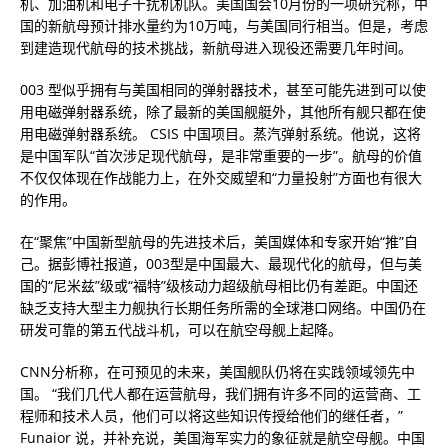
机、加油机和电子干扰机机队。美国国会10月份的一项研究称，中
国的新航母预计排水量约为10万吨，与美国同行相当。但是，考虑
到建造现代航母的技术挑战，新航母进入现役还需要几年时间。
003 型似乎拥有与美国相同的弹射器技术，甚至可能先进到可以使
用电磁弹射器系统，除了最新的美国舰艇外，其他所有舰只都在使
用电磁弹射器系统。 CSIS 中国项目。蒸汽弹射系统。他说，这将
是中国军队“首次涉足现代航母，是非常重要的一步”。航母的价值
不仅仅体现在作战能力上，在外交威望和“力量投射”方面也有很大
的作用。
在“聚焦”中国新型航母的先进技术后，美国媒体和专家开始“推”自
己。据彭博社报道，003型是中国最大、最现代化的航母，但与美
国的“尼米兹”级或“福特”级核动力超级航母相比仍有差距。中国还
缺乏支持大型主力舰执行长期任务所需的全球港口网络。中国仍在
研发可靠的第五代战斗机，可以在航空母舰上起降。
CNN分析称，在可预见的未来，美国舰队仍将在实践领域领先中
国。 “我们几代人都在运营航母，我们拥有许多不同的运营商、工
程师和技术人员，他们可以将这些知识传授给他们的继任者，”
Funaior 说，并补充说，美国海军实力的象征就是航空母舰。中国