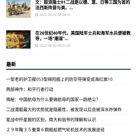
文：鼓浪隐士01二战是以德、意、日等三国为首的
法西斯阵营与美、...
2022-08-02 08:04:15
在20世纪40年代，美国陆军士兵和海军水兵便被教
导，一场“潮湿”...
2022-08-02 08:01:03
最新
一型老的护卫舰053型绵阳舰上的防空导弹变成海红旗10
两部神作：和平行者行动
揭秘：中国航母为什么要搞航母的国家一路绝尘？
二战潜艇最大的优势就是隐蔽性，被发现以后会被深水炸弹炸
星战中歼星舰的区别，南大和翁爷的理解和认识
２９年鞠３５鲞第６期舰船燃气轮机技术的发展途径