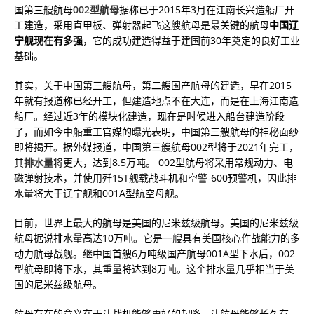
国第三艘航母
002型航母
据称已于2015年3月在江南长兴造船厂开
工建造，采用直甲板、弹射器起飞这艘航母是最关键的航母
中国辽
宁舰现在有多强
，它的成功建造得益于建国前30年奠定的良好工业
基础。
其实，关于中国第三艘航母，第二艘国产航母的建造，早在2015
年就有报道称已经开工，但建造地点不在大连，而是在上海江南造
船厂。经过近3年的模块化建造，现在是时候进入船台建造阶段
了，而如今中船重工官媒的曝光表明，中国第三艘航母的神秘面纱
即将揭开。据外媒报道，中国第三艘航母002型将于2021年完工，
其
排水量
将更大，达到8.5万吨。 002型航母将采用常规动力、电
磁弹射技术，并使用歼15T舰载战斗机和空警-600预警机，因此排
水量将大于辽宁舰和001A型航空母舰。
目前，世界上最大的航母是美国的尼米兹级航母。美国的尼米兹级
航母据说排水量高达10万吨。它是一艘具有美国核心作战能力的多
动力航母战舰。继中国首艘6万吨级国产航母001A型下水后，002
型航母即将下水，其重量将达到8万吨。这个排水量几乎相当于美
国的尼米兹级航母。
航母存在的意义在于让战机能够更好的起降，让航母能够长久存