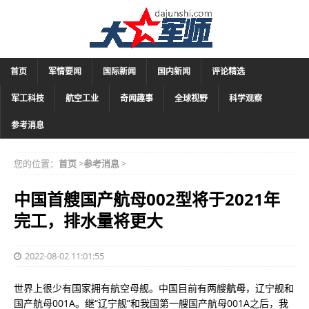
首页
军情要闻
国际新闻
国内新闻
评论精选
军工科技
航空工业
奇闻趣事
全球视野
科学观察
参考消息
您的位置：
首页
>
参考消息
>
中国首艘国产航母002型将于2021年
完工，排水量将更大
2022-08-02 11:01:55
世界上很少有国家拥有航空母舰。中国目前有两艘
航母
，辽宁舰和
国产航母001A。继“辽宁舰”和我国第一艘国产航母001A之后，我