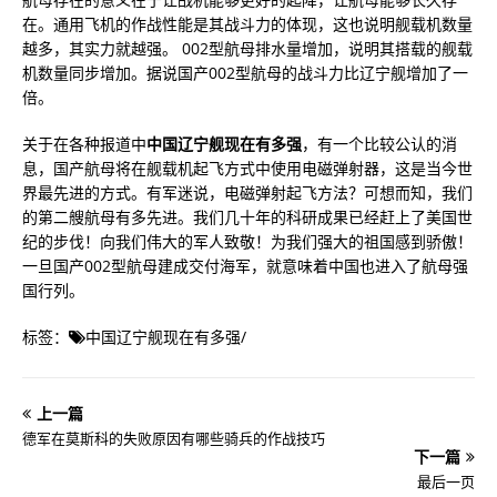
在。通用飞机的作战性能是其战斗力的体现，这也说明舰载机数量
越多，其实力就越强。 002型航母排水量增加，说明其搭载的舰载
机数量同步增加。据说国产002型航母的战斗力比辽宁舰增加了一
倍。
关于在各种报道中
中国辽宁舰现在有多强
，有一个比较公认的消
息，国产航母将在舰载机起飞方式中使用电磁弹射器，这是当今世
界最先进的方式。有军迷说，电磁弹射起飞方法？可想而知，我们
的第二艘航母有多先进。我们几十年的科研成果已经赶上了美国世
纪的步伐！向我们伟大的军人致敬！为我们强大的祖国感到骄傲！
一旦国产002型航母建成交付海军，就意味着中国也进入了航母强
国行列。
标签：
中国辽宁舰现在有多强
/
上一篇
德军在莫斯科的失败原因有哪些骑兵的作战技巧
下一篇
最后一页