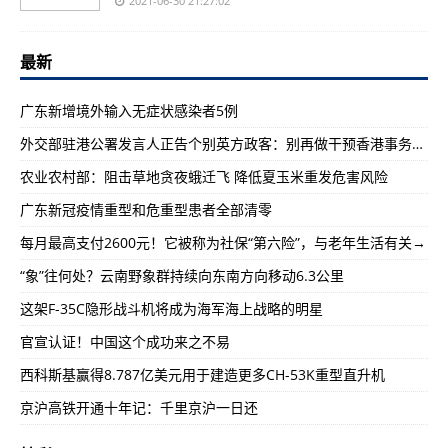
2021-06-30 21:27:02
最新
广东新增境外输入无症状感染者5例
外交部驻港公署发言人正告个别英方政客：别再做干预香港事务的殖民旧梦了！
农业农村部：阻击草地贪夜蛾迁飞 降低夏玉米重发危害风险
广东新冠疫情重型和危重型患者全部清零
每月最高支付2600元！它被称为社保“第六险”，与老年生活有关→
“象”往何处？云南野象群持续向东南方向移动6.3公里
这架F-35C隐形战斗机将成为海军海上战略的明星
官宣认证！中国这个成功来之不易
西科斯基赢得8.787亿美元用于建造更多CH-53K重型直升机
京沪高铁开通十年记：千里京沪一日还