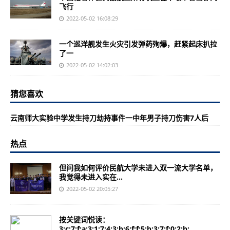
飞行
2022-05-02 16:08:29
一个巡洋舰发生火灾引发弹药殉爆，赶紧起床扒拉
了一
2022-05-02 14:02:03
猜您喜欢
云南师大实验中学发生持刀劫持事件一中年男子持刀伤害7人后
热点
但问我如何评价民航大学未进入双一流大学名单，
我觉得未进入实在...
2022-05-02 20:05:27
按关键词悦读：
3:c:7:f:a:3:1:7:4:3:b:6:f:f:5:b:3:7:f:0:2:b:...