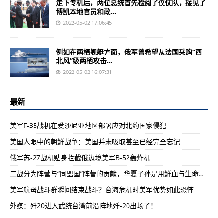
走下专机后，两位总统首先检阅了仪仗队，接见了
博凯本地官员和政...
2022-05-02 17:06:45
例如在两栖舰艇方面，俄军曾希望从法国采购“西
北风”级两栖攻击...
2022-05-02 16:07:31
最新
美军F-35战机在爱沙尼亚地区部署应对北约国家侵犯
美国人眼中的朝鲜战争：美国并未吸取甚至已经完全忘记
俄军苏-27战机贴身拦截俄边境美军B-52轰炸机
二战分为阵营与“同盟国”阵营的贡献，华夏子孙是用鲜血与生命换来
美军航母战斗群瞬间结束战斗？台海危机时美军优势如此恐怖
外媒：歼20进入武统台湾前沿阵地歼-20出场了！