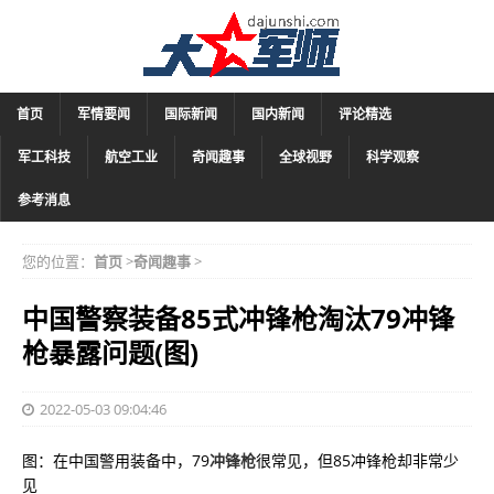
首页
军情要闻
国际新闻
国内新闻
评论精选
军工科技
航空工业
奇闻趣事
全球视野
科学观察
参考消息
您的位置：
首页
>
奇闻趣事
>
中国警察装备85式冲锋枪淘汰79冲锋
枪暴露问题(图)
2022-05-03 09:04:46
图：在中国警用装备中，79
冲锋枪
很常见，但85冲锋枪却非常少
见