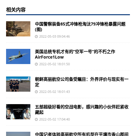
相关内容
中国警察装备85式冲锋枪淘汰79冲锋枪暴露问题
(图)
2022-05-03 09:04:46
美国总统专机才有的“空军一号”的不朽之作
AirForce1Low
2022-05-02 18:01:50
朝鲜高丽航空公司备受瞩目：外界评价与现实有一
定
2022-05-02 18:01:43
五部超级好看的空战电影，感兴趣的小伙伴赶紧收
藏起
2022-05-02 17:04:40
中国记者体验高丽航空所有机型在平壤市香山郡间