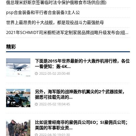
俄总理米舒斯京签署临时法令保护俄粮食市场供应(图)
psp合金装备和平行者合金装备3主人公
世界上最昂贵的十大战舰，都是现役战斗力最强航母
2021年SCHMIDT司米橱柜进军定制家居品牌战略升级发布会(组图)
精彩
下面是2015年世界最新的十大轰炸机排行榜，各位
一看便知：轰-6K...
2022-05-02 20:00:48
另外，海军版的战神轰炸机翼尖的2个武器挂架，
据悉可挂载先进的...
2022-05-02 18:04:45
比如说曾经南非的雇佣兵公司EO；SI雇佣兵公司；
美国的军事职业资...
2022-04-30 19:01:30