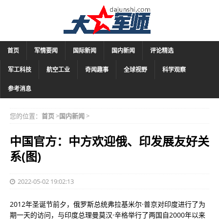
首页
军情要闻
国际新闻
国内新闻
评论精选
军工科技
航空工业
奇闻趣事
全球视野
科学观察
参考消息
您的位置：
首页
>
国内新闻
>
中国官方：中方欢迎俄、印发展友好关
系(图)
2022-05-02 19:02:13
2012年圣诞节前夕，俄罗斯总统弗拉基米尔·普京对印度进行了为
期一天的访问，与印度总理曼莫汉·辛格举行了两国自2000年以来