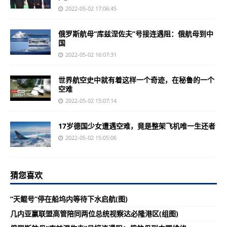
2022-05-02 17:06:45
俄罗斯航母“库兹涅佐夫”号接连遇阻：俄航母到中
国
2022-05-02 16:07:31
世界航空史中就有着这样一个奇迹，在秘鲁的一个
空难
2022-05-02 15:07:14
17岁德国少女遭遇空难，竟是整架飞机唯一生还者
2022-05-02 15:05:06
猜您喜欢
“天鲲号”停在船坞内等待下水启航(图)
几内亚赢联盟高管陪同两位总统视察达必隆港区(组图)