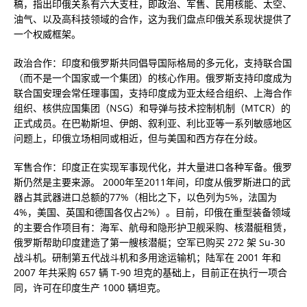
稿，指出印俄关系有六大支柱，即政治、军售、民用核能、太空、
油气、以及高科技领域的合作，这为我们盘点印俄关系现状提供了
一个权威框架。
政治合作：印度和俄罗斯共同倡导国际格局的多元化，支持联合国
（而不是一个国家或一个集团）的核心作用。俄罗斯支持印度成为
联合国安理会常任理事国，支持印度成为亚太经合组织、上海合作
组织、核供应国集团（NSG）和导弹与技术控制机制（MTCR）的
正式成员。在巴勒斯坦、伊朗、叙利亚、利比亚等一系列敏感地区
问题上，印俄立场相同或相近，但与美国和西方存在分歧。
军售合作：印度正在实现军事现代化，并大量进口各种军备。俄罗
斯仍然是主要来源。 2000年至2011年间，印度从俄罗斯进口的武
器占其武器进口总额的77%（相比之下，以色列为5%，法国为
4%，美国、英国和德国各仅占2%）。目前，印俄在重型装备领域
的主要合作项目有：海军、航母和隐形护卫舰采购、核潜艇租赁，
俄罗斯帮助印度建造了第一艘核潜艇；空军已购买 272 架 Su-30
战斗机。研制第五代战斗机和多用途运输机；陆军在 2001 年和
2007 年共采购 657 辆 T-90 坦克的基础上，目前正在执行一项合
同，许可在印度生产 1000 辆坦克。