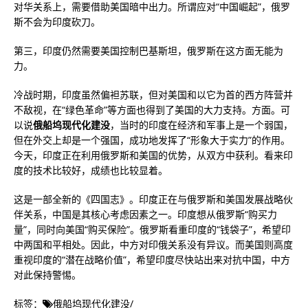
对华关系上，需要借助美国暗中出力。所谓应对“中国崛起”，俄罗
斯不会为印度砍刀。
第三，印度仍然需要美国控制巴基斯坦，俄罗斯在这方面无能为
力。
冷战时期，印度虽然偏袒苏联，但对美国和以它为首的西方阵营并
不敌视，在“绿色革命”等方面也得到了美国的大力支持。方面。可
以说
俄船坞现代化建没
，当时的印度在经济和军事上是一个弱国，
但在外交上却是一个强国，成功地发挥了“形象大于实力”的作用。
今天，印度正在利用俄罗斯和美国的优势，从双方中获利。看来印
度的技术比较好，成绩也比较显着。
这是一部全新的《四国志》。印度正在与俄罗斯和美国发展战略伙
伴关系，中国是其核心考虑因素之一。印度想从俄罗斯“购买力
量”，同时向美国“购买保险”。俄罗斯看重印度的“钱袋子”，希望印
中两国和平相处。因此，中方对印俄关系没有异议。而美国则高度
重视印度的“潜在战略价值”，希望印度尽快站出来对抗中国，中方
对此保持警惕。
标签：
俄船坞现代化建没
/