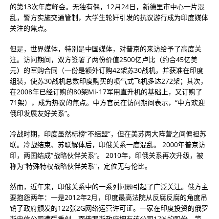
的第13次年度峰会。无独有偶，12月24日，新德里市中心一片混
乱，警方实施交通管制，大学生轮奸引发的抗议游行成为印度媒体
关注的焦点。
但是，世界媒体，特别是中国媒体，对普京的来访给予了高度关
注。访问期间，双方签署了两份价值2500亿卢比（约合45亿美
元）的军购合同（一份是额外订购42架苏30战机，并获准在印度
组装，使苏30战机总数印度购买的喷气式飞机多达272架；其次，
在2008年已经订购的80架Mi-17军用直升机的基础上，又订购了
71架），成为热议的焦点。中方官员在访问期间表示，“中方欢迎
俄印发展友好关系”。
冷战时期，印度虽然标榜“不结盟”，但在美苏两大阵营之间偏袒苏
联。冷战结束、苏联解体后，印俄关系一度混乱。 2000年普京访
印，两国结成“战略伙伴关系”。 2010年，印俄关系再次升级，被
称为“特殊特权战略伙伴关系”，定位无与伦比。
然而，近年来，印俄关系中的一系列问题引起了广泛关注。俄方主
要抱怨两年：一是2012年2月，印度最高法院从反腐反腐的角度吊
销了政府颁发的122张2G网络运营许可证。一家在印度投资的俄罗
斯电信公司遭受重创，而俄罗斯政府拥有该公司17%的股份。第