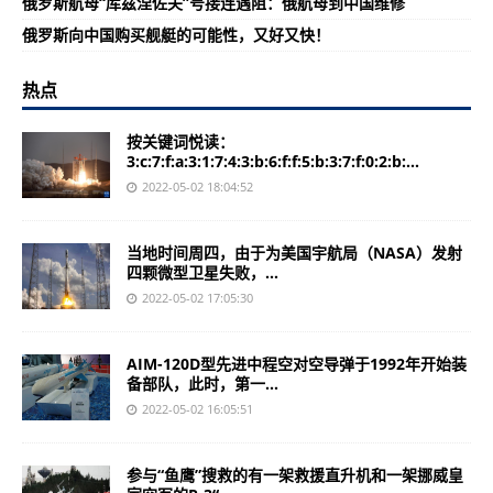
俄罗斯航母“库兹涅佐夫”号接连遇阻：俄航母到中国维修
俄罗斯向中国购买舰艇的可能性，又好又快！
热点
按关键词悦读：
3:c:7:f:a:3:1:7:4:3:b:6:f:f:5:b:3:7:f:0:2:b:...
2022-05-02 18:04:52
当地时间周四，由于为美国宇航局（NASA）发射
四颗微型卫星失败，...
2022-05-02 17:05:30
AIM-120D型先进中程空对空导弹于1992年开始装
备部队，此时，第一...
2022-05-02 16:05:51
参与“鱼鹰”搜救的有一架救援直升机和一架挪威皇