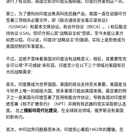
进行了核试验，美国立即对印度实施制裁。印度仍然害怕这一点。
第三，为了便利向印度出售高科技武器产品，美国一直在说服印方
签署三项相关必要文件，即《联合通信安全备忘录协议》
（SISMOA）和基本交换协议。和合作协议（BECA）。 ) 和后勤支
持协议 (LSA)。但印方担心其“战略自主权”受损，至今未能让美方
如愿以偿。可以说，印度对“战略自主”的强调，实际上是拒绝成为
美国控制的军事盟友。
不过，这绝不意味着美国对印度没有战略意义，相反，其重要性完
全可以用“不可或缺”来形容。印度至少在以下三个领域对美国有巨
大的战略需求：
首先，印度要成为世界强国，美国的政治支持至关重要。美国是当
今世界上唯一的超级大国，很多事情只能由美国来做。最显着的例
子之一是美国与印度签署了民用核能合作协议，导致各国对印度拒
绝签署《核不扩散条约》（NPT）并拥有核武器的现实采取默认态
度。 总之
俄船坞现代化建没
，在全球政治领域，俄罗斯没有美国
的影响力。
其次，中印边界问题悬而未决，印度担心重蹈1962年的覆辙。在