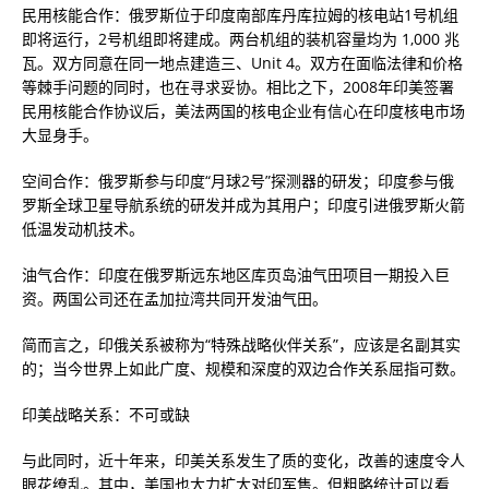
民用核能合作：俄罗斯位于印度南部库丹库拉姆的核电站1号机组
即将运行，2号机组即将建成。两台机组的装机容量均为 1,000 兆
瓦。双方同意在同一地点建造三、Unit 4。双方在面临法律和价格
等棘手问题的同时，也在寻求妥协。相比之下，2008年印美签署
民用核能合作协议后，美法两国的核电企业有信心在印度核电市场
大显身手。
空间合作：俄罗斯参与印度“月球2号”探测器的研发；印度参与俄
罗斯全球卫星导航系统的研发并成为其用户；印度引进俄罗斯火箭
低温发动机技术。
油气合作：印度在俄罗斯远东地区库页岛油气田项目一期投入巨
资。两国公司还在孟加拉湾共同开发油气田。
简而言之，印俄关系被称为“特殊战略伙伴关系”，应该是名副其实
的；当今世界上如此广度、规模和深度的双边合作关系屈指可数。
印美战略关系：不可或缺
与此同时，近十年来，印美关系发生了质的变化，改善的速度令人
眼花缭乱。其中，美国也大力扩大对印军售。但粗略统计可以看