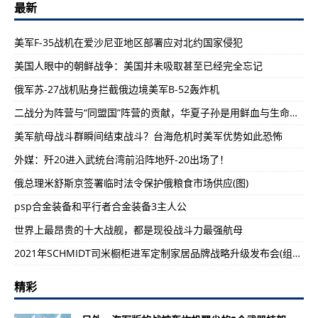
最新
美军F-35战机在爱沙尼亚地区部署应对北约国家侵犯
美国人眼中的朝鲜战争：美国并未吸取甚至已经完全忘记
俄军苏-27战机贴身拦截俄边境美军B-52轰炸机
二战分为阵营与“同盟国”阵营的贡献，华夏子孙是用鲜血与生命换来
美军航母战斗群瞬间结束战斗？台海危机时美军优势如此恐怖
外媒：歼20进入武统台湾前沿阵地歼-20出场了！
俄总理米舒斯京签署临时法令保护俄粮食市场供应(图)
psp合金装备和平行者合金装备3主人公
世界上最昂贵的十大战舰，都是现役战斗力最强航母
2021年SCHMIDT司米橱柜进军定制家居品牌战略升级发布会(组图)
精彩