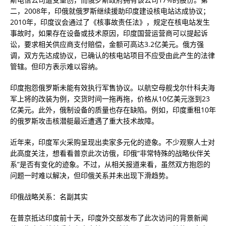
二，2008年，印俄就俄罗斯继续援助印度建设核电站达成协议；
2010年，印度议会通过了《核事故责任法》，规定在核电站发生
事故时，如果存在设备或技术原因，印度国营运营商可以提起诉
讼，要求相关供应商支付赔偿，金额可高达3.2亿美元。俄方强
调，双方先达成协议，已确认的核电站项目不应受由此产生的法律
管辖。但印方表示难以容纳。
印度抱怨俄罗斯未能有效执行军售协议。以航空母舰戈尔什科夫海
军上将的改装为例，交货时间一拖再拖，价格从10亿美元涨到23
亿美元。此外，俄制设备的质量也存在缺陷。例如，印度重租10年
的俄罗斯攻击核潜艇最近遭遇了重大技术故障。
近年来，印度军火采购呈现出卖家多元化的迹象。不少观察人士对
此高度关注，想看看普京此次访俄，印俄“非常特殊的战略伙伴关
系”是否有变化的迹象。不过，从相关报道来看，虽然双方抱怨的
问题一时难以解决，但印俄关系并未出现下滑趋势。
印俄战略关系：名副其实
在普京抵达印度前十天，印度外交部发布了此次访问的背景新闻