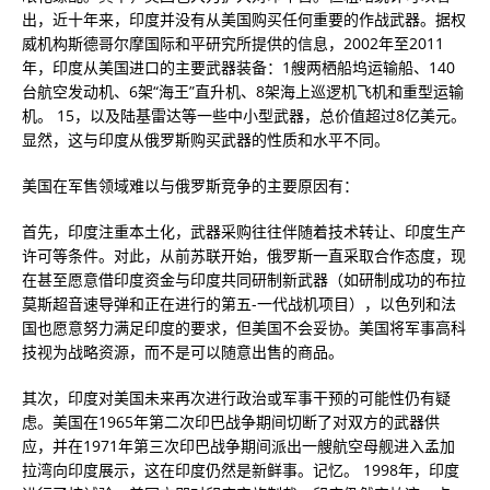
出，近十年来，印度并没有从美国购买任何重要的作战武器。据权
威机构斯德哥尔摩国际和平研究所提供的信息，2002年至2011
年，印度从美国进口的主要武器装备：1艘两栖船坞运输船、140
台航空发动机、6架“海王”直升机、8架海上巡逻机飞机和重型运输
机。 15，以及陆基雷达等一些中小型武器，总价值超过8亿美元。
显然，这与印度从俄罗斯购买武器的性质和水平不同。
美国在军售领域难以与俄罗斯竞争的主要原因有：
首先，印度注重本土化，武器采购往往伴随着技术转让、印度生产
许可等条件。对此，从前苏联开始，俄罗斯一直采取合作态度，现
在甚至愿意借印度资金与印度共同研制新武器（如研制成功的布拉
莫斯超音速导弹和正在进行的第五-一代战机项目），以色列和法
国也愿意努力满足印度的要求，但美国不会妥协。美国将军事高科
技视为战略资源，而不是可以随意出售的商品。
其次，印度对美国未来再次进行政治或军事干预的可能性仍有疑
虑。美国在1965年第二次印巴战争期间切断了对双方的武器供
应，并在1971年第三次印巴战争期间派出一艘航空母舰进入孟加
拉湾向印度展示，这在印度仍然是新鲜事。记忆。 1998年，印度