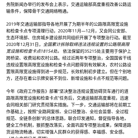
务院新闻办举行的发布会上表示，交通运输部高度重视改善公路运
输条件，保障骨干交通网络畅通。
2019年交通运输部指导各地开展了为期半年的公路限高限宽设施
和检查卡点专项清理行动，2020年11月—12月，又会同公安部、
生态环境部、住房城乡建设部共同组织开展了专项整治行动。截至
2020年12月31日，
全国累计拆除取缔违法违规设置的公路限高限
宽设施和检查卡点18154处。
依法保留的35215处主要用于保护上
跨桥梁、收费站和农村公路。经过近两年专项整治，全国国省干线
违规设置限高限宽设施和检查卡点问题得到有效解决，农村公路设
置限高限宽设施得到进一步规范，长效机制初步建立。但在个别地
方，还存在着公示牌安装不到位、新增设施和卡点不规范等问题。
今年《政府工作报告》部署“坚决整治违规设置妨碍货车通行的道
路限高限宽设施和检查卡点”任务后，交通运输部高度重视，迅速
会同相关部门研究贯彻落实措施。下一步，交通运输部将在前期工
作基础上，按照“全路网复核、全口径整治、全社会监督、全过程
规范、全链条创新”的总体思路，联合印发通知，督促指导各地，
健全工作机制，狠抓整改落实，全面巩固专项整治成果，保障道路
货运物流畅通，切实增强人民群众的获得感、幸福感、安全感。