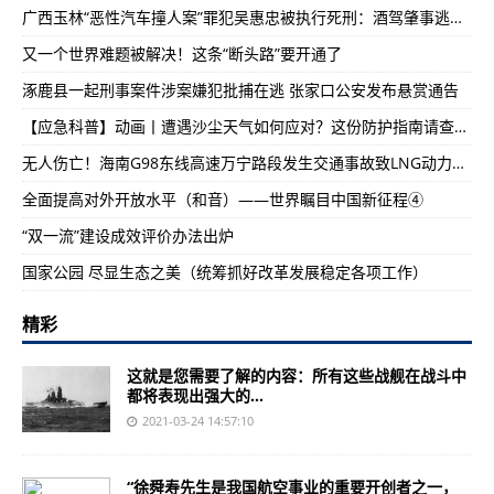
广西玉林“恶性汽车撞人案”罪犯吴惠忠被执行死刑：酒驾肇事逃逸将伤者拖行致其死亡
又一个世界难题被解决！这条“断头路”要开通了
涿鹿县一起刑事案件涉案嫌犯批捕在逃 张家口公安发布悬赏通告
【应急科普】动画丨遭遇沙尘天气如何应对？这份防护指南请查收！
无人伤亡！海南G98东线高速万宁路段发生交通事故致LNG动力罐泄露
全面提高对外开放水平（和音）——世界瞩目中国新征程④
“双一流”建设成效评价办法出炉
国家公园 尽显生态之美（统筹抓好改革发展稳定各项工作）
精彩
这就是您需要了解的内容：所有这些战舰在战斗中
都将表现出强大的...
2021-03-24 14:57:10
“徐舜寿先生是我国航空事业的重要开创者之一，