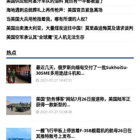
美国供应给阿富汗军队的油料 竟然有一半都被盗了
海地遇刺总统葬礼上再传枪声：美国官员紧急离场
当美国大兵用枪指着我，哪有所谓的人权？
美国出卖澳大利亚，大量煤炭运往中国！莫里森追悔莫及请求谈判
美国空军承认其“全球鹰”无人机无法生存
热点
最近几天，俄罗斯向缅甸交付了一批SukhoiSu-
30SME多用途战斗机和...
2021-07-27 14:47:31
美国“防务博客”网站7月26日报道称，美国陆军正
获得一款新型的...
2021-07-27 13:38:40
一艘飞行甲板上停放着F-35B舰载机的航母26日在
其推特账号上发布...