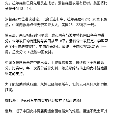
先。拉尔森和巴奇先后反击成功，汤普森强攻屡有建树，美国将比
分拉开到18：14。
汤普森2号位进攻过轮、巴奇反击打中，拉尔森强打24：20拿下局
点，中国两救局点但无奈差距太大，美国25：22再胜一局。
第三局，两队相持到14平后，袁心玥在与波尔特的网口争夺中得
分，朱婷攻拦均有建树与美国战至18平。汤普森一攻稳定、李盈莹
两度4号位进攻被拦，中国连丢3分。最终，美国女排25:21再下一
局，总比分3：0战胜中国女排。
中国女排队长朱婷带伤出战，手腕缠着绷带，最终砍下全队最高
分。比赛中，每一次得分或是失利，她总是给与场上的女排姑娘最
坚定的支持。
为了能帮助球队取胜，朱婷已经倾尽所有，但仍无可奈何未能力挽
狂澜。
0胜2负！卫冕冠军中国女排已经被推至悬崖边缘！
慢热，成了中国女排两届奥运会面临最大的难题。接连不敌土耳其