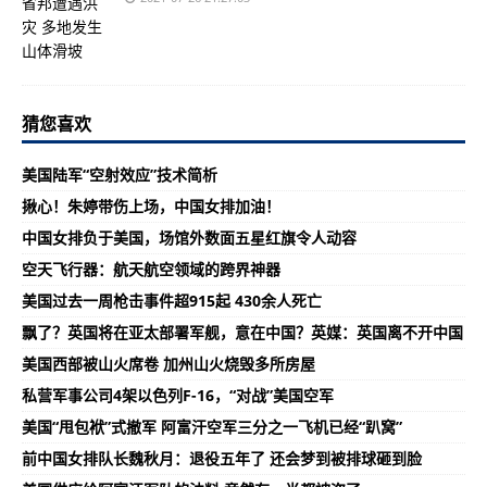
猜您喜欢
美国陆军“空射效应”技术简析
揪心！朱婷带伤上场，中国女排加油！
中国女排负于美国，场馆外数面五星红旗令人动容
空天飞行器：航天航空领域的跨界神器
美国过去一周枪击事件超915起 430余人死亡
飘了？英国将在亚太部署军舰，意在中国？英媒：英国离不开中国
美国西部被山火席卷 加州山火烧毁多所房屋
私营军事公司4架以色列F-16，“对战”美国空军
美国“甩包袱”式撤军 阿富汗空军三分之一飞机已经“趴窝”
前中国女排队长魏秋月：退役五年了 还会梦到被排球砸到脸