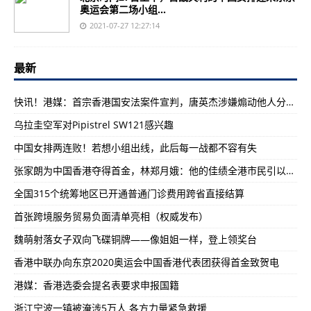
奥运会第二场小组...
2021-07-27 12:27:14
最新
快讯！港媒：首宗香港国安法案件宣判，唐英杰涉嫌煽动他人分裂国家罪及恐怖活动罪罪名成立
乌拉圭空军对Pipistrel SW121感兴趣
中国女排两连败！若想小组出线，此后每一战都不容有失
张家朗为中国香港夺得首金，林郑月娥：他的佳绩全港市民引以为傲
全国315个统筹地区已开通普通门诊费用跨省直接结算
首张跨境服务贸易负面清单亮相（权威发布）
魏萌射落女子双向飞碟铜牌——像姐姐一样，登上领奖台
香港中联办向东京2020奥运会中国香港代表团获得首金致贺电
港媒：香港选委会提名表要求申报国籍
浙江宁波一镇被淹涉5万人 各方力量紧急救援