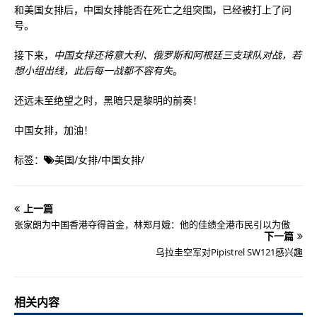
和美国女排后，中国女排能否在死亡之组突围，已经被打上了问
号。
接下来，
中国女排还将意大利、俄罗斯和阿根廷三支球队对战，若
想小组出线，此后每一战都不容有失
。
还远未至绝望之时，黑暗只是黎明的前奏！
中国女排，加油！
标签：
美国
/
女排
/
中国女排
/
上一篇
张家朗为中国香港夺得首金，林郑月娥：他的佳绩全港市民引以为傲
下一篇
乌拉圭空军对Pipistrel SW121感兴趣
相关内容