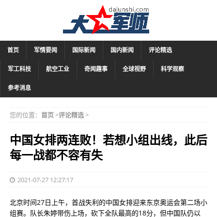
首页
军情要闻
国际新闻
国内新闻
评论精选
军工科技
航空工业
奇闻趣事
全球视野
科学观察
参考消息
您的位置：
首页
>
评论精选
>
中国女排两连败！若想小组出线，此后
每一战都不容有失
2021-07-27 12:27:17
北京时间27日上午，首战失利的中国女排迎来东京奥运会第二场小
组赛。队长朱婷带伤上场，砍下全队最高的18分，但中国队仍以