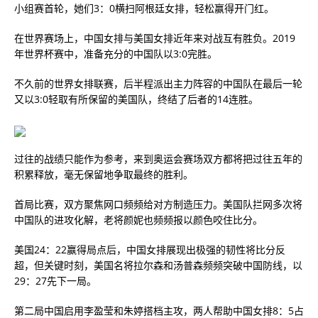
小组赛首轮，她们3：0横扫阿根廷女排，轻松赢得开门红。
在世界赛场上，中国女排与美国女排近年来对战互有胜负。2019
年世界杯赛中，准备充分的中国队以3:0完胜。
不久前的世界女排联赛，后半程派出主力阵容的中国队在最后一轮
又以3:0轻取有所保留的美国队，终结了后者的14连胜。
过往的战绩只能作为参考，来到奥运会赛场双方都将把过往五年的
积累释放，毫无保留地争取最终的胜利。
首局比赛，双方聚焦网口频频给对方制造压力。美国队拦网多次将
中国队的进攻化解，老将颜妮也频频报以颜色咬住比分。
美国24：22赢得局点后，中国女排展现出极强的韧性将比分反
超，但关键时刻，美国名将拉尔森和汤普森频频突破中国防线，以
29：27先下一局。
第二局中国启用李盈莹和朱婷搭档主攻，两人帮助中国女排8：5占