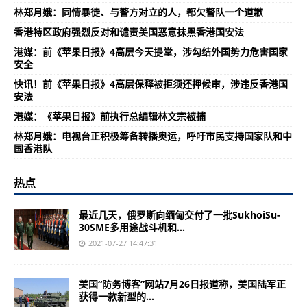
林郑月娥：同情暴徒、与警方对立的人，都欠警队一个道歉
香港特区政府强烈反对和谴责美国恶意抹黑香港国安法
港媒：前《苹果日报》4高层今天提堂，涉勾结外国势力危害国家
安全
快讯！前《苹果日报》4高层保释被拒须还押候审，涉违反香港国
安法
港媒：《苹果日报》前执行总编辑林文宗被捕
林郑月娥：电视台正积极筹备转播奥运，呼吁市民支持国家队和中
国香港队
热点
最近几天，俄罗斯向缅甸交付了一批SukhoiSu-
30SME多用途战斗机和...
2021-07-27 14:47:31
美国“防务博客”网站7月26日报道称，美国陆军正
获得一款新型的...