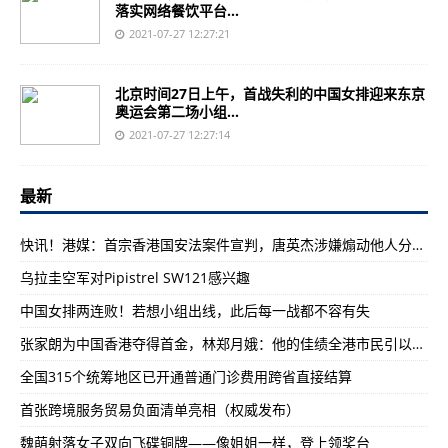
落实网络餐饮平台...
2021-07-27 12:27:21
北京时间27日上午，首战失利的中国女排迎来东京
奥运会第二场小组...
2021-07-27 12:27:14
最新
快讯！港媒：首宗香港国安法案件宣判，唐英杰涉嫌煽动他人分裂国家罪及恐怖活动罪罪名成立
乌拉圭空军对Pipistrel SW121感兴趣
中国女排两连败！若想小组出线，此后每一战都不容有失
张家朗为中国香港夺得首金，林郑月娥：他的佳绩全港市民引以为傲
全国315个统筹地区已开通普通门诊费用跨省直接结算
首张跨境服务贸易负面清单亮相（权威发布）
魏萌射落女子双向飞碟铜牌——像姐姐一样，登上领奖台