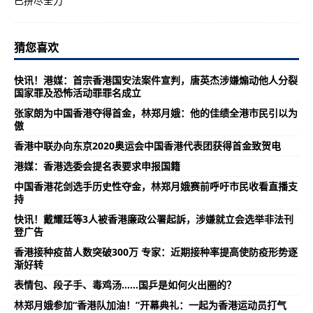
猜您喜欢
快讯！港媒：首宗香港国安法案件宣判，唐英杰涉嫌煽动他人分裂
国家罪及恐怖活动罪罪名成立
张家朗为中国香港夺得首金，林郑月娥：他的佳绩全港市民引以为
傲
香港中联办向东京2020奥运会中国香港代表团获得首金致贺电
港媒：香港选委会提名表要求申报国籍
中国香港花剑选手历史性夺金，林郑月娥赛前呼吁市民收看直播支
持
快讯！戴耀廷等3人被香港廉政公署起訴，涉嫌就立会选举非法刊
登广告
香港接种疫苗人数突破300万 专家：近期接种率提高使防疫形势逐
渐好转
表情包、段子手、毒鸡汤……国乒是如何火出圈的？
林郑月娥参加“香港队加油！”开幕典礼：一起为香港运动员打气