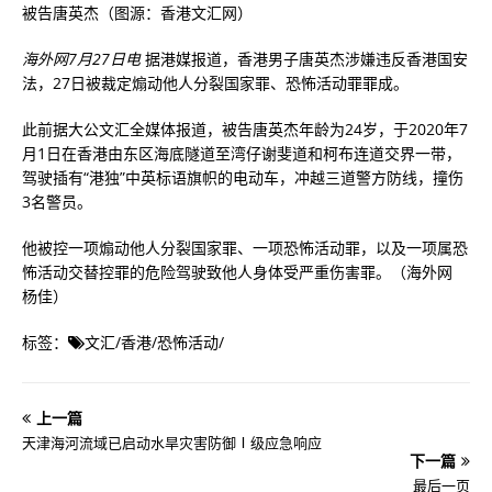
被告唐英杰（图源：香港文汇网）
海外网7月27日电
据港媒报道，香港男子唐英杰涉嫌违反香港国安
法，27日被裁定煽动他人分裂国家罪、恐怖活动罪罪成。
此前据大公文汇全媒体报道，被告唐英杰年龄为24岁，于2020年7
月1日在香港由东区海底隧道至湾仔谢斐道和柯布连道交界一带，
驾驶插有“港独”中英标语旗帜的电动车，冲越三道警方防线，撞伤
3名警员。
他被控一项煽动他人分裂国家罪、一项恐怖活动罪，以及一项属恐
怖活动交替控罪的危险驾驶致他人身体受严重伤害罪。（海外网
杨佳）
标签：
文汇
/
香港
/
恐怖活动
/
上一篇
天津海河流域已启动水旱灾害防御Ⅰ级应急响应
下一篇
最后一页