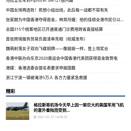
乌拉圭空军对Pipistrel SW121感兴趣
中国女排两连败！若想小组出线，此后每一战都不容有失
张家朗为中国香港夺得首金，林郑月娥：他的佳绩全港市民引以为傲
全国315个统筹地区已开通普通门诊费用跨省直接结算
首张跨境服务贸易负面清单亮相（权威发布）
魏萌射落女子双向飞碟铜牌——像姐姐一样，登上领奖台
香港中联办向东京2020奥运会中国香港代表团获得首金致贺电
港媒：香港选委会提名表要求申报国籍
浙江宁波一镇被淹涉5万人 各方力量紧急救援
精彩
格拉斯哥机场今天早上因一架巨大的美国军用飞机
的意外着陆而受到...
2021-07-27 14:58:35