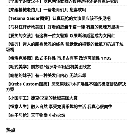
【个顶个的女汉子】以色列轻武器的模特选择还是有点讲究的
【来组枪械老炮儿】一帮老哥们儿 您喜欢吗
【Tetiana Gaidar图集】认真玩枪的女演员应该不多见吧
【马林杠杆步枪美图】好看的皮囊千篇一律 有趣的灵魂万里挑一
【爱笑的女孩】有这样一位女警察 以果断和威猛成为女网红
【锋刃】迷人的腰身优雅的线条 我默默的把我的裁纸刀扔进了垃
圾桶
【格洛克美图】款式多样性 市场占有率 改造可塑性 YYDS
【毛式美学】前苏联/俄罗斯军用战机美图欣赏
【端枪的妹子】有一种美发自内心 无法忘却
【Krebs Custom图集】厌恶原味护木扩展性不强的极度舒适解决
方案
【小国军工】捷克CZ家的枪械美图大赏
【惬意人生】融入自然 享受充满乐趣的生活 我真心很向往
【妹子与枪】天干物燥 小心火烛
热点