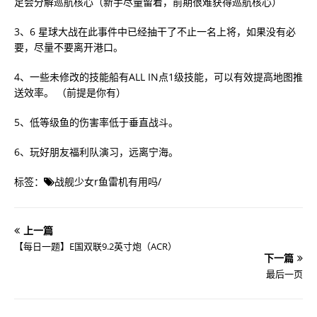
足会分解巡航核心（新手尽量留着，前期很难获得巡航核心）
3、6 星球大战在此事件中已经抽干了不止一名上将，如果没有必
要，尽量不要离开港口。
4、一些未修改的技能船有ALL IN点1级技能，可以有效提高地图推
送效率。 （前提是你有）
5、低等级鱼的伤害率低于垂直战斗。
6、玩好朋友福利队演习，远离宁海。
标签：
战舰少女r鱼雷机有用吗
/
上一篇
【每日一题】E国双联9.2英寸炮（ACR）
下一篇
最后一页