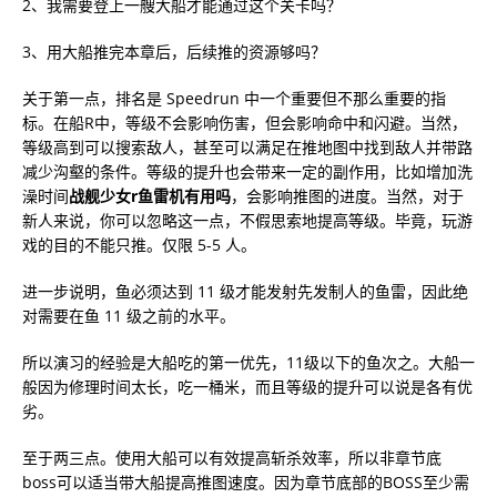
2、我需要登上一艘大船才能通过这个关卡吗？
3、用大船推完本章后，后续推的资源够吗？
关于第一点，排名是 Speedrun 中一个重要但不那么重要的指
标。在船R中，等级不会影响伤害，但会影响命中和闪避。当然，
等级高到可以搜索敌人，甚至可以满足在推地图中找到敌人并带路
减少沟壑的条件。等级的提升也会带来一定的副作用，比如增加洗
澡时间
战舰少女r鱼雷机有用吗
，会影响推图的进度。当然，对于
新人来说，你可以忽略这一点，不假思索地提高等级。毕竟，玩游
戏的目的不能只推。仅限 5-5 人。
进一步说明，鱼必须达到 11 级才能发射先发制人的鱼雷，因此绝
对需要在鱼 11 级之前的水平。
所以演习的经验是大船吃的第一优先，11级以下的鱼次之。大船一
般因为修理时间太长，吃一桶米，而且等级的提升可以说是各有优
劣。
至于两三点。使用大船可以有效提高斩杀效率，所以非章节底
boss可以适当带大船提高推图速度。因为章节底部的BOSS至少需