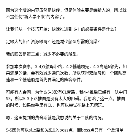
因为这个版的内容虽然是快传，但是体验主要是给新人的，所以就
不提任何“新人学不来”的内容了。
让我们从一个技巧开始：快速推进到 6-1 的
必要
条件是什么？
足够大的船？资源够吗？还是减少船型所需的沟渠？
我的回答是第三点：减少不必要的船型。
参加本次赛事，3-4双航母带路，4-2
低速
领先，4-3高速6领先，如
果满足的话，会有效减少通讯次数，所以获得双航母和一个团队高
速和一个低速船是首先要满足的阵容条件。
可能有人会问，为什么5-3没有CL带路，我4-4推后已经有一队中门
SS，所以5-3下路推图是没有太大的阻碍。我忽略了这一点。推图
的时候，如果你手里有CL，也可以尝试在路上无槽玩。
嗯，这里提到的费舍斯就是我想说的关于二队的情况。
5-5因为可以sl上路和3战进入boss点，而boss点只有一个反潜单