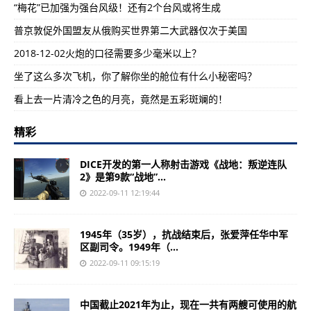
“梅花”已加强为强台风级！还有2个台风或将生成
普京敦促外国盟友从俄购买世界第二大武器仅次于美国
2018-12-02火炮的口径需要多少毫米以上？
坐了这么多次飞机，你了解你坐的舱位有什么小秘密吗？
看上去一片清冷之色的月亮，竟然是五彩斑斓的！
精彩
DICE开发的第一人称射击游戏《战地：叛逆连队
2》是第9款“战地”...
2022-09-11 12:19:44
1945年（35岁），抗战结束后，张爱萍任华中军
区副司令。1949年（...
2022-09-11 09:15:19
中国截止2021年为止，现在一共有两艘可使用的航