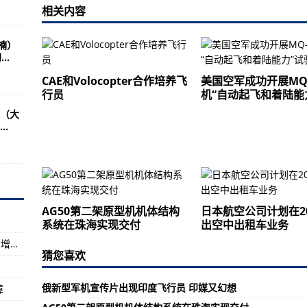
京奥运会跳水评委
相关内容
害监测预警服务体系
楠）
弃国旗等行为
..
影像
CAE和Volocopter合作培养飞
美国空军成功开展MQ
行员
机“自动起飞和着陆能
粮食安全有保障
（大
绝缘服 高空检修隐患线路
.
空之家”——中国空间站建设记⑥）
种粮农民利益 确保农民卖上放心粮、明白粮
AG50第二架原型机机体结构
日本航空公司计划在2
在珠海实现交付
系统在珠海实现交付
出空中出租车业务
疗救护机内部全披露
上半年，内需贡献率达到80.9%，内生动力逐步增强 国民经济稳中加固稳中向好（经济新方位·年中数据怎么看）
猜您喜欢
融号”近距离“看”降落伞与背罩
俄新型军机宣传片出现印度飞行员 印媒又幻想
障
盾”名不虚传