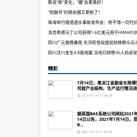
数说“新”变化，“疆”会更美好！
珠海举行隧道透水事故发布会：将
“祝融号”的朋友圈又更新了！
强降雨致兰渝线部分列车晚点 铁
CAE和Volocopter合作培养飞行员
洛克希德马丁公司获得1.6亿美元用于HIMARS
黑龙江省副省长杨博到航空工业哈
精彩
7月14日，黑龙江省副省长杨博
司就产业结构、生产运行情况进..
2021-07-16 11:46:38
据英国BAE系统公司网站2021
14日公告，2021年7月14日，
B...
2021-07-16 11:46:34