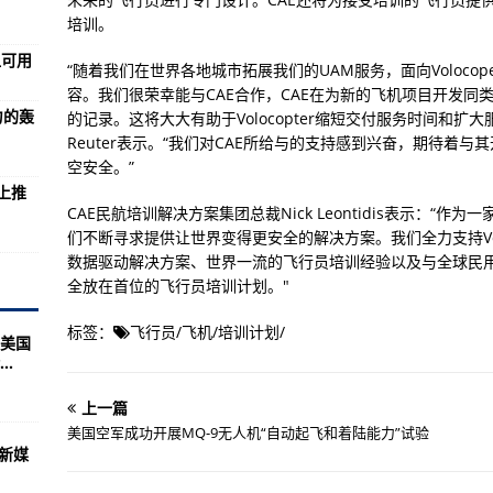
是东风-41
培训。
血可用
“随着我们在世界各地城市拓展我们的UAM服务，面向Voloc
私进口名表 涉案金额上亿
容。我们很荣幸能与CAE合作，CAE在为新的飞机项目开发
力的轰
的记录。这将大大有助于Volocopter缩短交付服务时间和扩大服务规模
，内生动力逐步增强 国民经济稳中加固稳中向好（经济新方位·年中数据怎
Reuter表示。“我们对CAE所给与的支持感到兴奋，期待着
空安全。”
上推
更要“治谣”
CAE民航培训解决方案集团总裁Nick Leontidis表示：
们不断寻求提供让世界变得更安全的解决方案。我们全力支持Vol
数据驱动解决方案、世界一流的飞行员培训经验以及与全球民用
产总值同比增12.7%
全放在首位的飞行员培训计划。"
”，俄第二款五代机将现身
标签：
飞行员
/
飞机
/
培训计划
/
美国
发射坑，俄海军22350M型非常给力
.
上小王子，士兵当众求婚亲吻女友
上一篇
两次暗杀，都跟美国脱不了干系
美国空军成功开展MQ-9无人机“自动起飞和着陆能力”试验
“新媒
侨胞和中资企业人员