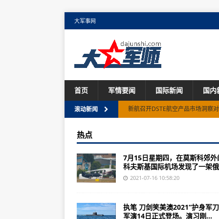
大军事网
首页
军情要闻
国际新闻
国内
新航召开DSTE航空产品市场洞察
滚动新闻
美国空军成功开展MQ-9无人机“自
热点
英国BAE系统公司继续为美国陆军
7月15日星期四，在莫斯科郊外
俄罗斯最新战斗机在莫斯科附近被
科夫斯基国际机场发现了一架俄..
美国空军向印太地区派遣了一组B-
2021-07-16 10:58:20
美国陆军接收新侦察机
执笔 刀剑笑美澳2021“护身军刀
俄罗斯称战斗机在白令海上拦截美
军演14日正式登场。演习刚...