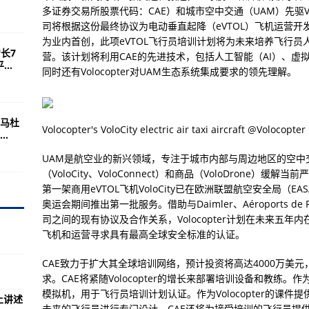
统
多证券交易所股票代码：CAE）和城市空中交通（UAM）先驱Vo
司将根据这份最终协议为电动垂直起降（eVTOL）飞机运营
战车的第一个出口客户
为业内首创，此项eVTOL飞行员培训计划将为未来培养飞行员
长7
12V仍将开始试飞
营。该计划将利用CAE的先进技术，包括人工智能（AI）、虚
..
同时还有Volocopter对UAM生态系统集成要求的领先理解。
层堡垒轰炸机的修复工作
马杜
地安全
Volocopter's VoloCity electric air taxi aircraft @Volocopter
.
成渔业补贴谈判
UAM是航空业的新兴领域，专注于城市内部与周边地区的空中交通
（VoloCity、VoloConnect）和商品（VoloDrone
第一架商用eVTOL飞机VoloCity已在欧洲联盟航空安全局（E
！
奥运会期间推出第一批服务。借助与Daimler、Aéroports de Pa
司之间的现有协议及合作关系，Volocopter计划在未来五年内在
心了！
飞机和运营寻求具有最高全球安全标准的认证。
100台发动机
CAE致力于扩大其全球培训网络，预计投资将高达4000万美元，以
印媒又幻想
求。CAE将紧随Volocopter的增长来部署培训设备和教练。作为
干啥？
模拟机，用于飞行员培训计划认证。作为Volocopter的课件
上讲述
未来的飞行员进行专门设计。CAE还将为接受培训的飞行员提