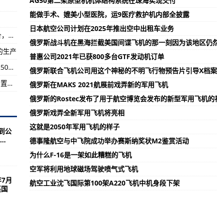
AG50第二架原型机机体结构系统在珠海实现交付
不惜一切代价，全力开展救援工作
能做手术、媲美小型医院，运9医疗救护机内部全披露
日本航空公司计划在2025年推出空中出租车业务
路部门加强巡查保线路安全
珠海举行隧道透水事故发布会：将不惜一切代价，全力开展救援工作
俄罗斯战斗机在黑海拦截美国间谍飞机的那一刻因为该地区仍
的生产
普惠公司2021年已获800多台GTF发动机订单
飞进行调研
四川广元普降暴雨 东河旺苍段提前转移群众近2500人
俄罗斯联合飞机公司用这个神秘的不明飞行物预告片引导X档案
四川汶川发生4.8级地震 当地已转移36人劝返安置游客695人
俄罗斯在MAKS 2021航展前戏弄新的军用飞机
俄罗斯的Rostec发布了用于航空博览会发布的新型军用飞机
俄罗斯戏弄全新军用飞机将亮相
这就是2050年军用飞机的样子
到公
.
德事隆航空与中飞院成功举办赛斯纳奖状M2鉴赏活动
为什么F-16是一架如此糟糕的飞机
空军将利用地球磁场驾驶喷气式飞机
年7月
航空工业沈飞国际第100架A220飞机中机身段下架
英国