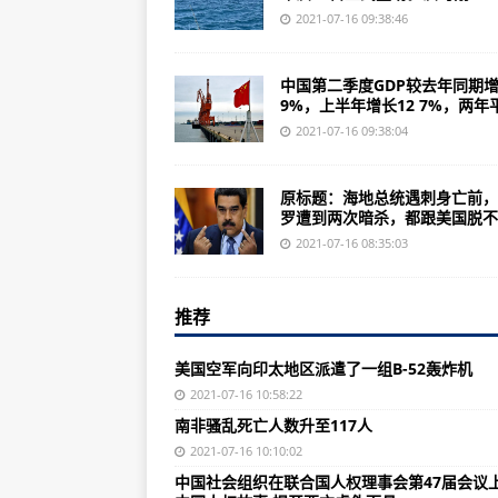
美国空军寻求新的多用途无人机系
2021-07-16 09:38:46
土库曼斯坦可能成为塞尔维亚新型
中国第二季度GDP较去年同期增
尽管电气系统出现问题 俄罗斯Il-1
9%，上半年增长12 7%，两年平.
法国准备向乌克兰提供阵风战斗机
2021-07-16 09:38:04
美国空军完成第二架B-52H同温
原标题：海地总统遇刺身亡前，
半自主机器狗帮助美国空军提高基
罗遭到两次暗杀，都跟美国脱不..
世贸组织成员承诺2021年底前完
2021-07-16 08:35:03
南非骚乱死亡人数升至117人
推荐
美澳牵头 纠集11国军队“剑指中国”
这个大国突然乱了 中国人一定要小
美国空军向印太地区派遣了一组B-52轰炸机
被美国“卡脖子”！印光辉量产，要买
2021-07-16 10:58:22
南非骚乱死亡人数升至117人
俄新型军机宣传片出现印度飞行员 
2021-07-16 10:10:02
在台海问题上激进动作不断 日本想
中国社会组织在联合国人权理事会第47届会议