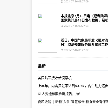
跳水皇后重回泳池！郭晶晶将任东
2021-07-16 09:27:09
中国气象局：试点探索构建大风灾
本报北京7月15日电（记者陆娅
澳门修法禁止倒挂、倒插或随意丢
国家统计局15日发布数据，经初.
当千年古城与世遗大会相遇｜新华
2021-07-16 09:27:03
夏粮收购 | 新粮“入住”智慧粮仓 
近日，中国气象局印发《强对流
高温下的坚守 | 电力工人身穿厚厚
风）监测预警服务体系建设工作..
空间站 工作生活两不误（筑梦“太
2021-07-16 06:27:02
数说“新”变化，“疆”会更美好！
最新
夏粮收购 | 优服务、强监管维护
AG50第二架原型机机体结构系统
美国陆军接收新侦察机
能做手术、媲美小型医院，运9医
“祝融号”的朋友圈又更新了！
61人变造核酸检测报告，拘！
国家航天局发布最新火星影像：“祝
夏粮收购 | 新粮“入住”智慧粮仓 粮食安全有保
苏州舰武器系统集中曝光，“中华神