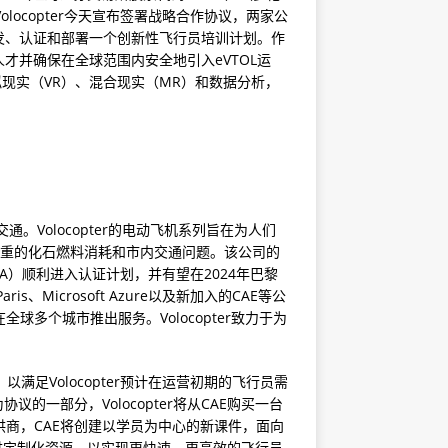
locopter今天宣布签署战略合作协议，两家公
开发、认证和部署一个创新性飞行员培训计划。作
人才并确保在全球范围内安全地引入eVTOL运
拟现实（VR）、混合现实（MR）和数据分析，
。Volocopter的电动飞机系列旨在为人们
）缓解当前严重的化石燃料消耗和市内交通问题。该公司的
ASA）顺利进入认证计划，并有望在2024年巴黎
ris、Microsoft Azure以及新加入的CAE等公
全球多个城市推出服务。Volocopter致力于为
满足Volocopter预计在运营初期的飞行员需
协议的一部分，Volocopter将从CAE购买一台
提供商，CAE将创建以学员为中心的新课件，面向
供定制化资源，以实现更快速、更高效的飞行员