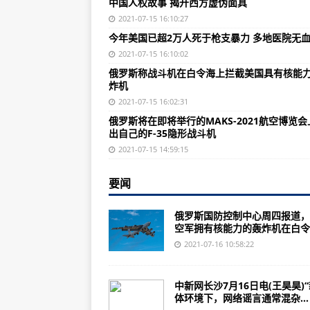
中国人权故事 揭开西方虚伪面具
美国最怕中国什么？胡锡进：其实不
2021-07-15 16:10:27
“新疆各民族亲如一家、血脉相连”
今年美国已超2万人死于枪支暴力 多地医院无
打击“水客”走私！海关查扣涉嫌走
2021-07-15 16:10:02
俄罗斯称战斗机在白令海上拦截美国具有核能
上半年，内需贡献率达到80.9%
炸机
么看）
2021-07-15 16:02:31
俄罗斯将在即将举行的MAKS-2021航空博览会
社会各界议网络诚信建设：要“止谣”
出自己的F-35隐形战斗机
61人变造核酸检测报告，拘！
2021-07-15 14:59:15
我国经济持续稳定恢复 上半年国内生
要闻
俄军“放大招”，F-35战机迎“劲敌
俄罗斯国防控制中心周四报道，
8000吨驱逐舰上，设置408个导弹
空军拥有核能力的轰炸机在白令..
爱了！法国阅兵不忘浪漫，战机画
2021-07-16 10:58:22
海地总统遇刺身亡前，马杜罗遭到
中新网长沙7月16日电(王昊昊)
中国驻南非大使慰问骚乱中受损失
体环境下，网络谣言通常混杂...