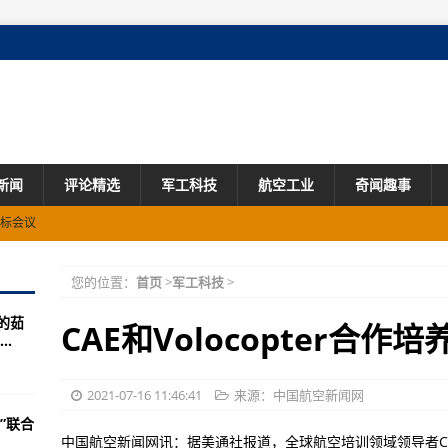
新闻
评论精选
军工科技
航空工业
奇闻趣事
对标会议
动起飞和着陆能力”试验
您的位置：
首页
>
军工科技
>
提供下一代导弹告警系统
的茹
发现
CAE和Volocopter合作
.
52轰炸机
2021-07-16 11:46:41
来源：中国航空新闻网
”联合
国具有核能力的轰炸机
中国航空新闻网讯：据美通社报道，全球航空培训领域领导者C