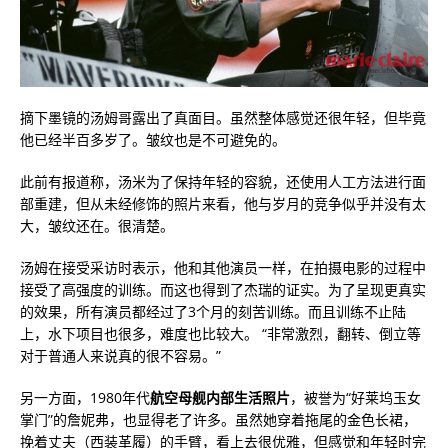
摘下墨镜的汤姆哥露出了真面目。虽然整体感觉还很年轻，但毕竟
他已经半百多岁了。皱纹也是不可避免的。
此前有报道称，汤米为了保持年轻的容貌，还使用人工方法进行面
部重建，但从未经修饰的照片来看，他与岁月的竞争似乎并没有太
大，皱纹还在。很清楚。
汤姆在接受采访时表示，他和其他演员一样，在拍摄电影的过程中
接受了高强度的训练。而这也得到了杰瑞的证实。为了呈现更真实
的效果，所有演员都经过了3个月的刻苦训练。而且训练不止陆
上，水下项目也很多，难度也比较大。 “非常激烈，翻转、倒立等
对于普通人来说真的很不容易。”
另一方面，1980年代
航空母舰内部生活照片
，被誉为“好莱坞玉女
掌门”的詹妮弗，也显得老了许多。虽然她穿着拖尾的金色长裙，
挽着丈夫（西装革履）的手臂，看上去很优雅，但感觉和年轻时完