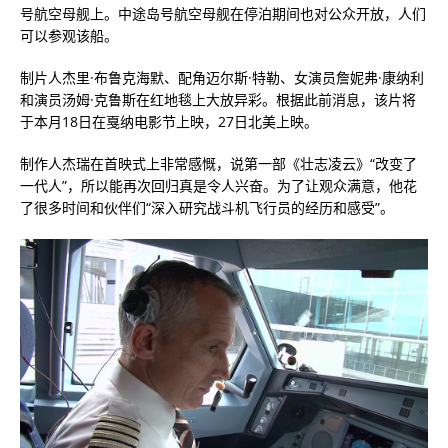
号航空母舰上。中途岛号航空母舰在停泊期间也对公众开放，人们
可以参观该船。
制片人杰里·布鲁克海默、配角迈尔斯·特勒、女演员詹妮弗·康纳利
和演员汤姆·克鲁斯在红地毯上大放异彩。根据此前消息，该片将
于本月18日在戛纳电影节上映，27日北美上映。
制作人杰瑞在首映式上非常感慨，说第一部《壮志凌云》“改变了
一代人”，所以能再次回归真是令人兴奋。为了让观众满意，他花
了很多时间和伙伴们“深入研究战斗机飞行员的经历和感受”。