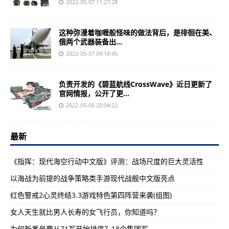
2022-05-07 11:27:28
这种弥漫着咖喱般怪味的做法背后，是徘徊在美、
俄两个武器装备出...
2022-05-07 09:18:45
负责开发的《碧蓝航线CrossWave》近日更新了
官网情报，公开了更...
2022-05-06 20:04:22
最新
《指挥：现代海空行动中文版》评测：战场尺度的巨大灵活性
以海战为前提的战争策略类手游现代战舰中文版亮点
红色警戒2心灵终结3.3游戏特色第四阵营来袭(组图)
女人天生就比男人长寿的女飞行员，你知道吗？
为何新番号要从71军开始排序？18个集团军