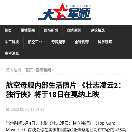
首页
军情要闻
国际新闻
国内新闻
评论精选
军工科技
航空工业
奇闻趣事
全球视野
科学观察
参考消息
您的位置：
首页
>
国际新闻
>
航空母舰内部生活照片 《壮志凌云2：
独行侠》将于18日在戛纳上映
2022-05-07 17:01:37
当地时间5月4日，电影《壮志凌云：特立独行》（Top Gun:
Maverick）首映会停在美国加利福尼亚州圣地亚哥市中心的USS岛