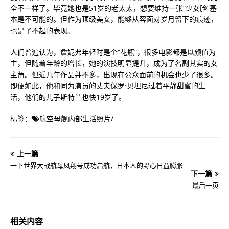
全不一样了。毕竟她也是51岁的老太太，想要维持一张“少女脸”基
本是不可能的。但作为顶级美女，能够从容面对岁月留下的痕迹，
也是了不起的表现。
人们普遍认为，詹妮弗年轻时是个“花瓶”，很多电影都是以颜值为
主，但随着年龄的增长，她的演技明显提升，成为了名副其实的女
主角。但近几年作品并不多，出现在公众面前的机会也少了很多。
即便如此，他和同为演员的丈夫保罗·贝坦尼过着平静甜蜜的生
活，他们的儿子斯特兰也快19岁了。
标签：
航空母舰内部生活照片
/
上一篇
一下世界大战航母凤翔号成功启航，日本人的野心日益膨胀
下一篇
最后一页
相关内容