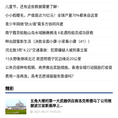
儿童节，还有这些数据需要了解~
小小假睫毛，产值竟达70亿元！全球产量70%都来自这里
青少年网络“防火墙”需多方协同共建
南宁籍货船魁山岛水域触礁搁浅 6名遇险船员成功获救
种出甜蜜新生活（决胜全面小康·小家看小康（41））
河北致3死“4.22”交通事故：犯罪嫌疑人被刑事立案
15头野象继续北迁 距昆明晋宁区边缘近20公里
公务员接种有假期、商界推出奖励措施，香港全城行动鼓励打疫苗
费用一涨再涨，高考志愿填报服务靠谱吗？
精彩
五角大楼的第一大武器供应商洛克希德马丁公司根
据波兰宙斯盾岸上...
2021-06-01 14:55:25