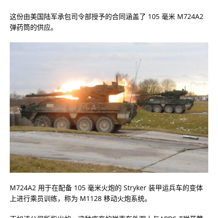
这份由美国陆军承包司令部授予的合同涵盖了 105 毫米 M724A2
弹药筒的供应。
M724A2 用于在配备 105 毫米火炮的 Stryker 装甲运兵车的变体
上进行乘员训练，称为 M1128 移动火炮系统。