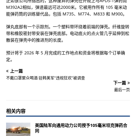
正如该公司所指出的，这种废弃的弹壳在外观上与APDS-T弹药筒
M392A2相似，弹道最远可达200​​0米。它被用作所有 105 毫米动
能弹药筒的训练替代品，包括 M735、M774、M833 和 M900。
弹丸底部有一个示踪剂。一个塑料带环绕着前端的弹壳。纤维旋转
带和橡胶密封带安装在弹壳底部。电动底火的点火管几乎延伸到松
散装在弹壳中的推进剂的长度。
预计将于 2026 年 5 月完成的工作地点和资金将根据每个订单确
定。
上一篇
不戴口罩聚众喝酒 驻韩美军“违规狂欢”被调查
下一篇
最后一页
相关内容
美国陆军向通用动力公司授予105毫米坦克弹药合
同