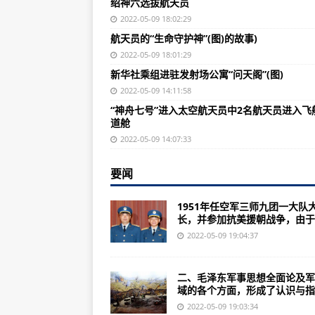
绍神六选拔航天员
开国将军王海逝世曾被中央军委授予
2022-05-09 18:02:29
毛泽东军事思想全面论及军事领域
航天员的“生命守护神”(图)的故事)
DNF国服更新女枪三觉三绝之后女
2022-05-09 18:01:29
新华社乘组进驻发射场公寓“问天阁”(图)
《英雄联盟》3D引擎技术介绍及玩
2022-05-09 14:11:58
力主第一款量产机型是苏2攻击机就
“神舟七号”进入太空航天员中2名航天员进入飞
道舱
95版DNF国服上线一段时间弹药不
2022-05-09 14:07:33
冷战后北约东扩的根本驱动力，螺旋
要闻
左权副参谋长的名字原来不叫运叫魏
挑战者号航天飞机灾难事件过程中
1951年任空军三师九团一大队
长，并参加抗美援朝战争，由于他
中国之声敢于亮丑地空导弹抓训练
2022-05-09 19:04:37
南部战区联合作战指挥机构第一枪
《魔兽世界》光环系列战役介绍及
二、毛泽东军事思想全面论及军
域的各个方面，形成了认识与指..
华山无人工厂现人造黑洞实验35岁
2022-05-09 19:03:34