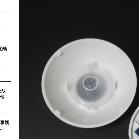
空军上将军衔(图)
的各个方面，形成了认识与指导中国革命战争和国防建设的理论体系
枪强度又回上升多少
法模式介绍
不足为奇了(图)
船轨
强关键是养眼！(图)
下行(组图)
贵银(图)
的缺陷及决策过程分析
大队
...
提升复杂环境下的战斗力
打得怎么样
骷髅头武器介绍介绍
事领
.
后被辞退妻子忏悔