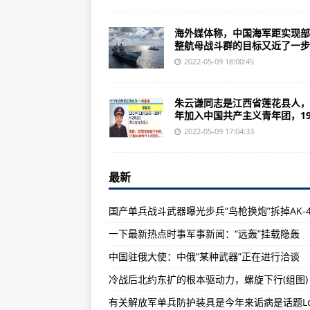
航天员系统航天员选拔训练分系统
有关解放军单兵防护装具是今年来诟
海外媒体称，中国海军距实现部
整航母战斗群的目标又近了一步..
航天员的“生命守护神”(图)的故事)
2022-05-09 18:00:45
得益于德国技术助推外加自己的努
美媒：中国2014年军事投资核心在
朱云谦同志是江西省莲花县人，1
年加入中国共产主义青年团，19.
中国首艘国产航母进入冲刺直道歼1
2022-05-09 17:04:33
伤心之余，有没有人为此次解救行
：空军武器装备体系作战效能评估
最新
开国将军朱云谦逝世曾被授予一级红
国产单兵战斗武器曝光步兵“鸟枪换炮”拆掉AK-4
共有架空中客车飞机在中国大陆运营
一下最新热点时事军事新闻：“远轰”挂载隐轰
可视应急指挥交互系统解决方案+1
中国驻俄大使：中俄“某种武器”正在进行洽谈
中方参演部队以第38集团军和空
冷战后北约东扩的根本驱动力，螺旋下行(组图)
美军单兵装备到底值多少钱?中美
PCL-181车载加榴炮曝光：老装