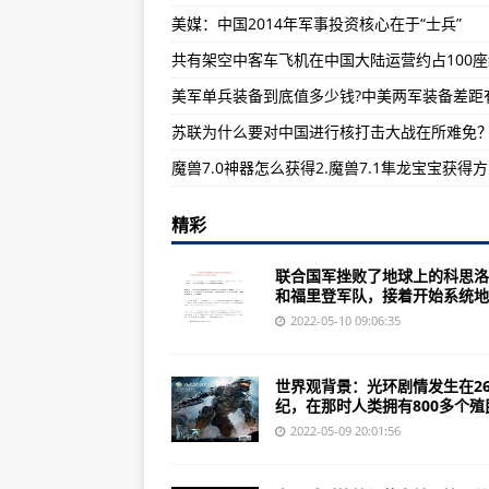
美媒：中国2014年军事投资核心在于“士兵”
2018年八年级物理上册14人耳听不
走进西青区杨柳青镇深入老巷岁月留
德军总部2新巨人《恶灵附身2》推
魔兽7.0神器怎么获得2.魔兽7.1隼龙宝宝获得
精彩
联合国军挫败了地球上的科思洛
和福里登军队，接着开始系统地..
2022-05-10 09:06:35
世界观背景：光环剧情发生在2
纪，在那时人类拥有800多个殖民.
2022-05-09 20:01:56