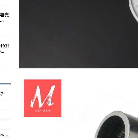
主任设计师吴斌介绍神六选拔航天员
病是话题Low到了极致
署完
.
力立即发生井喷，令人扼腕叹息
于“士兵”
931
..
5战机或连续起飞
动反思过呢？（上）
仿真系统的构成和作战单元
星功勋荣誉章(图)
7
约占100座级以上现役飞机总数的一半
(泛指公共安全名词)
军抽调精锐部队组成英雄部队
两军装备差距有多大
有关解放军单兵防护装具是今年来诟病是话题Low到了极致
备将随着服役淡出大众视野