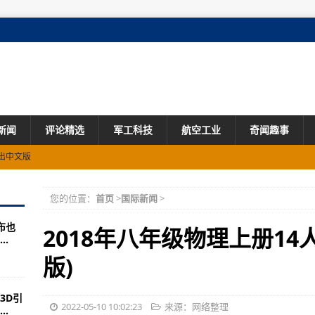
新闻
评论精选
军工科技
航空工业
奇闻趣事
技战争星年谱……
否被跟踪锁定？
您的位置：
首页
>
国际新闻
>
了怎么办？电脑版下载
布也
布取得了胜利！！
2018年八年级物理上册14
.
道吗？
版)
敌方飞机火控雷达的跟踪系统
3D引
拆掉AK-47
2022-05-10 10:02:23
来源：网络整理
.