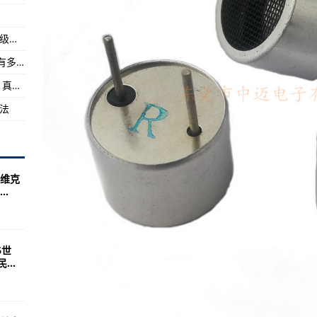
到的声音(新版)
共有架空中客车飞机在中国大陆运营约占100座级以上现役飞机总数的一半
下的痕迹依稀可见(组图)
美军单兵装备到底值多少钱?中美两军装备差距有多大
出中文版
苏联为什么要对中国进行核打击大战在所难免？真相是这样的
方法
维克
.
6世
..