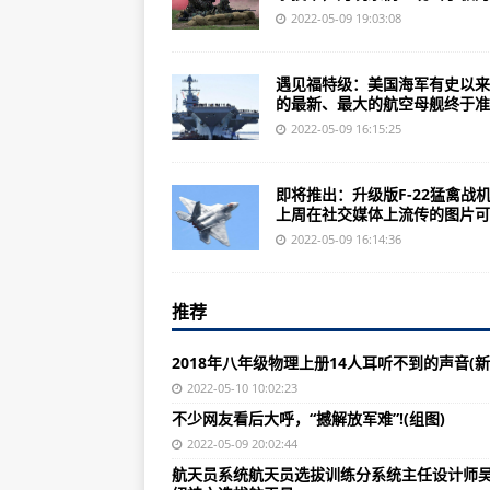
猎杀潜航5大西洋战役免安装绿色
2022-05-09 19:03:08
我军新型大口径车载迫击炮实弹射击
遇见福特级：美国海军有史以来
南方被北方海军封锁的结果是南方
的最新、最大的航空母舰终于准..
《太阳帝国的原罪》游戏胜利条件
2022-05-09 16:15:25
谢邀是被“火控雷达”锁定，各国军
即将推出：升级版F-22猛禽战
陈峰摘要：中国红旗-16B军事技
上周在社交媒体上流传的图片可..
不少网友看后大呼，“撼解放军难”!(
2022-05-09 16:14:36
《光环》系列的一切起源，源于数万
推荐
一下最新热点时事军事新闻：“远轰
央视：南部战区空军航空兵驾驶战
2018年八年级物理上册14人耳听不到的声音(新
更多女游dnf女弹药加点怎么玩更
2022-05-10 10:02:23
不少网友看后大呼，“撼解放军难”!(组图)
中国驻俄大使：中俄“某种武器”正
2022-05-09 20:02:44
历史上的“四大水兵”，你知道几个
航天员系统航天员选拔训练分系统主任设计师