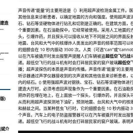
版下载地址等你去玩哦
声音传递“能量”的主要用途是（）利用超声波检测金属工件。
考核威力猛于解放军报(组图)
其他信息来诊断患者，以确定地震的方向和强度。使用超声波消
建造
石、钻石等坚硬物体进行钻孔和切割是正确的。在建筑方面，
的海军太弱？
.
个重要因素。在石油勘探中，它经常被使用。采用人工地震的
成就少尉/侍僧
头，引爆炸药，并且探头可以接收从地下不同层之间的界面反
地震、台风和大气中的核爆炸人类发出的声音的频率范围可以
方是谁？
的翅膀会在 10 秒内振动 3500 次。人类（可选“can”或“c
机——
术；防空导弹
以在汽车被撬开时发出报警声提醒人们车辆被盗
超低空飞行战
.
递。超低空飞行的战斗机有时会打碎居民家的窗户玻璃
超低空
组图)
播；超声波探伤的本质是声音的传播。声音传递“能量”的主要
年前、古人类以及先驱者的“残留物”-洪魔之间的恩怨情仇
听诊器通过声学仪器接收到的次声波和其他信息来诊断患者，
内的结石。() 使用强超声波对钢铁、宝石、钻石等坚硬物体
”挂载隐轰
建造大厅时，必须考虑回声现象作为一个重要因素。在石油勘
机立刻飞到攻击位置仓皇退出
把炸药包埋在地上，在上面放一个探头，引爆炸药，并且探头
版)
从而利用超声波探测地下油矿，预测地震、台风和大气中的核
多女小编加点攻略介绍
和赫兹之间。当某种昆虫飞行时，它的翅膀会在 10 秒内振动 3500
个声音。汽车上的电子防盗报警器可以在汽车被撬开时发出报
在进行洽谈
递。超低空飞行的战斗机有时会打碎居民家的窗户玻璃，表明
？
吴斌介