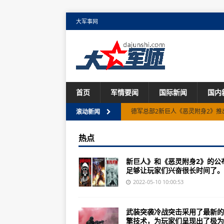
大军事网
首页
军情要闻
国际新闻
国内
rrQ长江作文网科学家们编下了科
滚动新闻
战机在复杂空战中需要随时知晓是
热点
就是三国之刃兵器强化的全部内容
新巨人》和《恶灵附身2》的公
美国总统大选难产，各自阵营都宣
足够让玩家们兴奋很长时间了。..
大国的崩溃|历史上的今天，你知
2022-05-10 10:00:53
被锁定意味着你的飞机已经进入了
武装突袭冷战突击采用了最新的
国产单兵战斗武器曝光步兵“鸟枪换炮”
擎技术，为玩家们呈现出了极为..