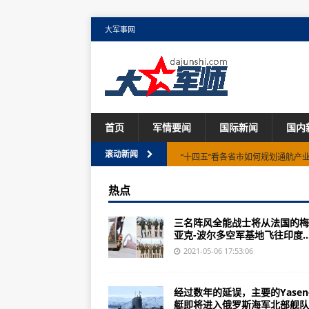
大军事网
首页
军情要闻
国际新闻
国内
“十四五”看各省市如何规划通航产
滚动新闻
巴西里约警方对贩毒组织发动清剿行
热点
意大利渔船遭利比亚巡逻艇枪击 一
三名阵风全能战士将从法国的梅
盖茨离婚：“吸睛”有余，“戏剧性”
亚克-波尔多空军基地飞往印度..
美国巴尔的摩2名亚裔女性遭袭 事
2021-05-06 17:53:06
长五B火箭残骸返回地球，哈佛天
经过数年的延误，主要的Yasen
外媒看中国:"消费需求正全面复苏"
艇即将进入俄罗斯海军北部舰队..