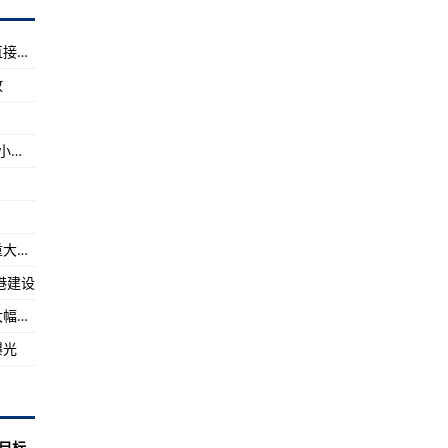
被判终身监禁
害气象风险橙色预警
国家医保局、财政部：加快推进门诊费用跨省直接结算
大规模！
放
悬崖”“姐姐”和“扫黑”位列前三
：世上没有“最好”的制度，只有最适合的制度
目前北京仍是阵风8级！预计后半夜风力略有减小，沙尘逐渐减弱
查轨交领域重大风险隐患
长期“沉睡”，农民自建厕所不敢用
速海南自贸港建设
紧急通知！国务院安委办：彻底排查轨交领域重大风险隐患
海南拍了拍你
港建设
私自驾驶巡库船游玩发生意外
​香港特区政府政务司司长：立法会议事效率已大幅提高
议事效率已大幅提高
曝光
看这个三维视频，太震撼！
理不彻底被曝光
目标