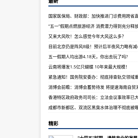
最新
两名美国游客11刀捅死意大利警察
贵州强降水来袭 7县市发布地质灾
云南将爆发1.5亿只蝴蝶 10年来最
“五一”假期点燃旅游经济 消费潜力得到充分释
春季档观众满意度获83.1分创新高 “
又来大风吹！怎么感觉今年大风这么多？
香港立法会主席梁君彦接受本报专访
紧急通知！国务院安委办：彻底排
五一假期人均出游4.18天，你出去玩了吗?
“优秀示范村”的尴尬：污水处理站
云南将爆发1.5亿只蝴蝶 10年来最大规模！
消博会前瞻：消博会蓄势待发 将提
全球连线丨中国说：中外小姐姐在
消博会前瞻：消博会蓄势待发 将提速海南自贸
咸宁5人落水4人死亡，警方：系
​香港特区政府政务司司长：立法会
成都市新都区、双流区黑臭水体治理不彻底被
世界最长沙漠高速路怎么修成的？
精彩
满屏“荷尔蒙”！ 驻港兵哥肌肉来袭
成都市新都区、双流区黑臭水体治
“十四五”时期，通航产业的发展