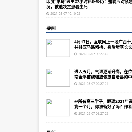
印度“菜鸟”医生27小时轮班经历：整晚应对紧
“五一”假期点燃旅游经济 消费潜力
况，被迫决定患者生死
2021高考倒计时1个月！这些新变
2021-05-07 10:10:02
尼泊尔新冠疫情迅速恶化 日增病例
要闻
香港将承认内地婚姻判决 被认为
4月17日，互联网上一段广西十
又来大风吹！怎么感觉今年大风这
并排压马路堵桥、身后堵塞长长..
1.5亿只！云南金平预计将现十年
2021-05-07 09:27:45
黄之锋涉非法集结罪，被判10个月
进入五月，气温逐渐升高，在位
目前北京仍是阵风8级！预计后半
南金平苗族瑶族傣族自治县的中..
两部门：南方全面入汛 5月部分南
2021-05-07 09:27:24
注意了！出具不实、虚假检验检测
@所有高三学子，距离2021年
五一假期人均出游4.18天，你出去
剩一个月，你准备好了吗？作者..
10年来规模最大“蝴蝶大爆发”！
2021-05-07 09:27:03
联合国粮农组织：四月份国际食品价