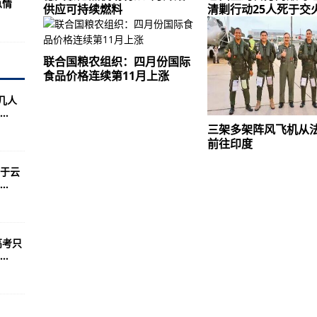
急情
得到充分释放
供应可持续燃料
清剿行动25人死于交
化考生要了解
数连创新高
联合国粮农组织：四月份国际
食品价格连续第11月上涨
将惠及跨境婚姻双方及子女
几人
么多？
.
来最大规模蝴蝶大爆发
三架多架阵风飞机从
前往印度
监禁
于云
夜风力略有减小，沙尘逐渐减弱
.
方河流或发生超警洪水
报告或担刑责
高考只
玩了吗?
.
云南上亿只蝴蝶宝宝将化羽成蝶
格连续第11月上涨