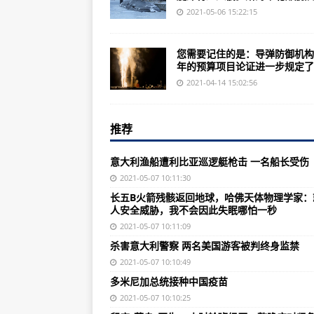
驻美大使崔天凯：美国等西方国家
2021-05-06 15:22:15
杀害意大利警察 两名美国游客被判
您需要记住的是：导弹防御机构2
国际锐评丨"五一"消费火爆验证中
年的预算项目论证进一步规定了..
法英渔业争端升级 法国渔民举行抗
2021-04-14 15:02:56
多米尼加总统接种中国疫苗
推荐
美国一六年级女生朝同学开枪，当
巴西卫生部长：全面接种疫苗是走
意大利渔船遭利比亚巡逻艇枪击 一名船长受伤
印度“菜鸟”医生27小时轮班经历
2021-05-07 10:11:30
长五B火箭残骸返回地球，哈佛天体物理学家：
南宁八尺江桥十几人并排“压马路”
人安全威胁，我不会因此失眠哪怕一秒
京广线窦妪站至平南站间接触网挂
2021-05-07 10:11:09
杀害意大利警察 两名美国游客被判终身监禁
国家医保局、财政部：加快推进门
2021-05-07 10:10:49
云南1.5亿只蝴蝶大爆发！专家揭
多米尼加总统接种中国疫苗
华北黄淮东北等地有大风沙尘天气
2021-05-07 10:10:25