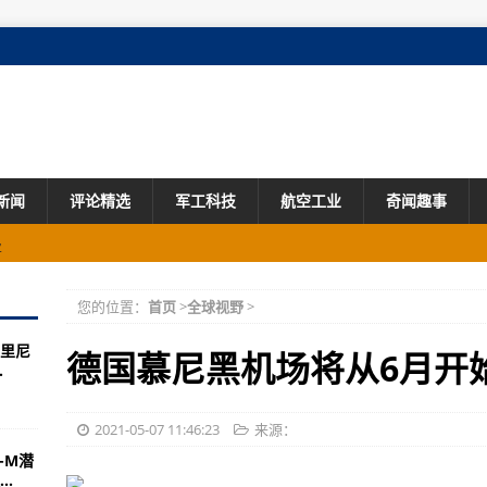
新闻
评论精选
军工科技
航空工业
奇闻趣事
业
动25人死于交火
您的位置：
首页
>
全球视野
>
名船长受伤
里尼
不足？
德国慕尼黑机场将从6月开
.
件嫌疑人面临指控
体物理学家：就个人安全威胁，我不会因此失眠哪怕一秒
2021-05-07 11:46:23
来源：
-M潜
.