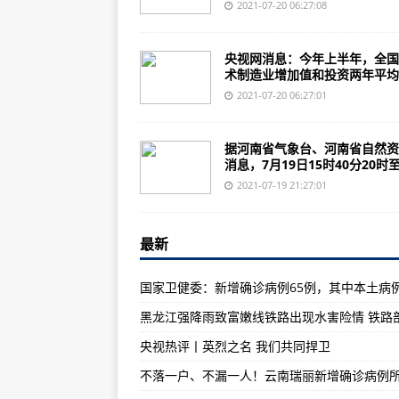
黑龙江强降雨致富嫩线铁路出现水
2021-07-20 06:27:08
VR月球漫步、红色研学、乡村夏令
央视网消息：今年上半年，全国
拜登政府对在港经商美企发所谓“警
术制造业增加值和投资两年平均..
开局之年看经济·活力中国 | 越来越
2021-07-20 06:27:01
“查帕卡”“烟花”将先后影响我国 
据河南省气象台、河南省自然资
央视热评丨英烈之名 我们共同捍卫
消息，7月19日15时40分20时至2
河南发布汛期地质灾害气象预警 
2021-07-19 21:27:01
俄罗斯乌拉尔航空公司接收第四架空客
最新
波音与中国飞协联合研讨：如何在
农业农村部紧急部署台风“烟花”“查
“葱”忙降价！批发价重回“1元时代
不落一户、不漏一人！云南瑞丽新
央视热评丨英烈之名 我们共同捍卫
陕西新增3例境外输入确诊病例 新
巴航工业旗下Eve与EDP合作开发e