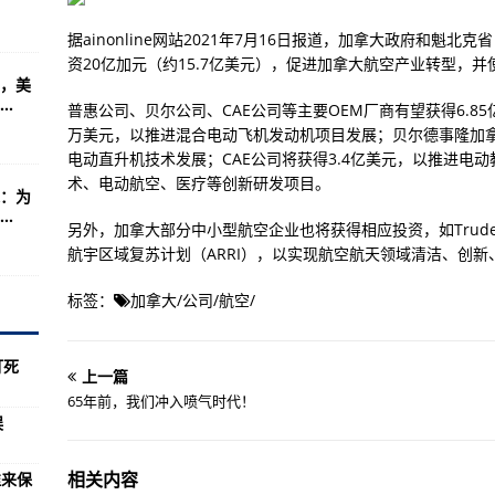
百个航班延误
据ainonline网站2021年7月16日报道，加拿大政府和魁北
求救未果
资20亿加元（约15.7亿美元），促进加拿大航空产业转型，并
，美
经进入到最后阶段
.
普惠公司、贝尔公司、CAE公司等主要OEM厂商有望获得6.8
超导弹
万美元，以推进混合电动飞机发动机项目发展；贝尔德事隆加拿大公司
电动直升机技术发展；CAE公司将获得3.4亿美元，以推进电
！现场画面曝光
术、电动航空、医疗等创新研发项目。
：为
人确认
.
另外，加拿大部分中小型航空企业也将获得相应投资，如Trude
战斗机齐聚关岛
航宇区域复苏计划（ARRI），以实现航空航天领域清洁、创新
清单曝光！
标签：
加拿大
/
公司
/
航空
/
 共同勘察现场
专家:美台在唱双簧
打死
上一篇
旱灾害防御Ⅳ级应急响应
65年前，我们冲入喷气时代！
误
其中本土病例8例（均在云南）
管治团队不能仅凭“爱国口号”上位，需更强管治能力
相关内容
谁来保