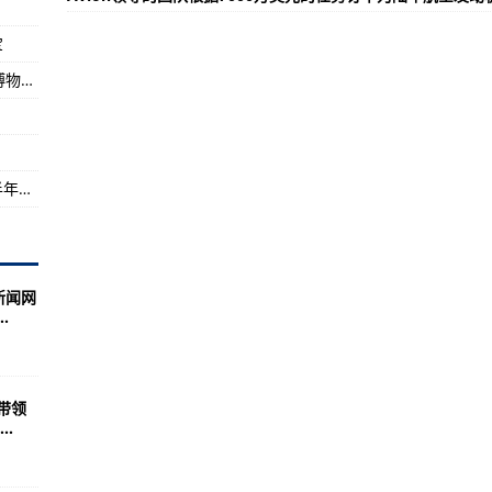
货机抵达东京
宝
色航空
老式美国军用飞机在60年后重返无畏海空航天博物馆的甲板
不可用燃油量试飞科目！
消费市场复苏势头持续增强——解读中国经济半年报（下）
新闻网
.
带领
.