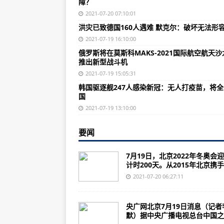
障？
某90后影视歌星，这回或许要栽
2021-07-20 07:10:01
比海豹还要牛的特种兵，美国海军
洪灾已致德国160人遇难 默克尔：破坏无法形
俄罗斯的核动力“太空拖船”
2021-07-19 16:10:00
俄罗斯将在莫斯科MAKS-2021国际航空航天沙
俄新型军机揭开神秘面纱，沈飞舒了
推出新型战斗机
俄新型隐身战机掀开幕布，进气道
2021-07-19 15:05:31
韩国驱逐舰247人感染新冠：无人打疫苗，将
炮兵司令朱瑞牺牲始末：为了战士
国
7月19日，OPEC+宣布增产，伊
2021-07-19 13:10:00
与澳大利亚做生意帮中国人脱贫？
要闻
英军车长沉迷游戏，主动公布坦克
7月19日，北京2022年冬奥会
乌克兰给俄防长发“传票”：2天内
计时200天。从2015年北京携手张
环球深观察丨治不好的“美国病”：
2021-07-20 06:27:11
热评丨倒计时200天，迎冬奥承诺
央广网北京7月19日消息（记者
中越边境“守边人”：以卡为家 守
默）据中央广播电视总台中国之..