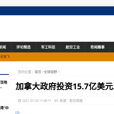
新闻
评论精选
军工科技
航空工业
奇闻趣事
年初首飞
您的位置：
首页
>
全球视野
>
当地
空工业洪都开展实践研学
加拿大政府投资15.7亿美
.
援通话中被打死
死54伤
2021-07-20 11:46:11
来源：航空简报
湾“中
4%左右