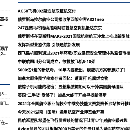
害险情 铁路部门迅速抢通
营……今年暑期哪些旅游产品更受青睐？
AG50飞机002架适航取证机交付
高技
俄罗斯乌拉尔航空公司接收第四架空客A321neo
告”，港府驳斥：试图制造恐慌情绪
.
247匹赛马将陆续搭乘阿联酋航空货机抵达东京
“聪明”的工厂
俄罗斯将在莫斯科MAKS-2021国际航空航天沙龙上推出新型
国家防总派工作组协助地方防汛防台风
发挥新型业态优势 引领通航新发展
源厅
西飞民机顺利通过2021年环境/职业健康安全管理体系监督审
...
部分地区达到红色预警
中联航四川分公司成立，欲投放飞机5-10架
A321neo
5000亿1艘的新航母，10年内要造出，舰载机方案都想好了？
加拿大原住民学校幸存者回忆：遭毒打 吃腐烂食物
恶劣天气下保证飞行安全
俄粽子机可能的秘密：五艘集装箱船可以干掉美国航母编队
帕卡”防御工作
国家卫健委：新增确诊病例65例，其中本土病例8例（均在云南）
英国“二手货”受够了！加拿大终于开始寻找新潜艇
”！发生了啥？
黑龙江强降雨致富嫩线铁路出现水害险情 铁路部门迅速抢通
2021年全国航空职业院校空中乘务技能大赛复赛长沙站拉开帷
增确诊病例所在抵边村寨已全面封控
今天2021湖南（国际）通用航空产业博览会开幕
增1例境外输入无症状感染者
民航巡逻队希望在飞行员短缺的情况下让青少年对航空感兴趣
不落一户、不漏一人！云南瑞丽新增确诊病例所在抵边村寨已全面封控
VTOL基础设施
Avion领导的团队根据7000万美元的任务订单为陆军航空发