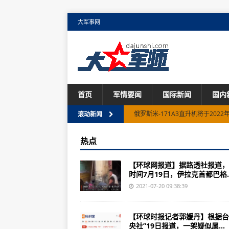
大军事网
首页
军情要闻
国际新闻
国内
俄罗斯米-171A3直升机将于2022
滚动新闻
65年前，我们冲入喷气时代！
热点
AG50飞机002架适航取证机交付
【环球网报道】据路透社报道，
南昌二中海军航空实验班学员到航
时间7月19日，伊拉克首都巴格..
海地总统遇刺前最后通话曝光：求
2021-07-20 09:38:39
伊拉克首都发生一起爆炸事件致19
【环球时报记者郭媛丹】根据台
普京：俄罗斯2021年的经济增速为
央社”19日报道，一架疑似属...