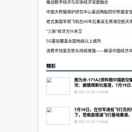
推动数字经济与实体经济深度融合
247匹赛马将陆续搭乘阿联酋航空
中国大熊猫保护研究中心喜迎两胎四仔熊猫宝
加拿大政府投资15.7亿美元发展绿
新突破！AC352直升机成功完成
“三新”经济方兴未艾
5G基站覆盖全国地级以上城市
精彩
图为米-171A2资料图中国航空
讯：据俄塔斯社报道，7月19日..
2021-07-20 11:46:09
7月18日，在空军退役飞行员的
下，受南昌瑶湖飞行基地邀请，..
2021-07-20 11:46:03