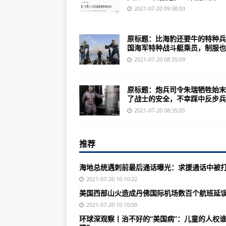
美国西部山火造成丹佛国际机场数
2021-07-20 09:38:03
海地总统遇刺前最后通话曝光 两度
原标题：比海豹还要牛的特种兵
巴内政部长：达苏恐袭事件调查已
国海军特种战斗艇乘员，制服也..
现场曝光！俄军再次试射“锆石”高
2021-07-20 08:35:09
伊拉克巴格达发生自杀式炸弹袭击
原标题：炮兵司令朱瑞牺牲始末
海地临时总理约瑟夫同意卸任 接班
了战士的安全，不幸踩中反步兵..
对抗中国？美军派遣约25架F-22
2021-07-20 08:35:05
以色列软件被曝监听多国政要记者 
推荐
外交部介绍巴基斯坦爆炸案最新进展
台军否认美军C130降落台湾机场 
海地总统遇刺前最后通话曝光：求援通话中被
黄河水利委员会启动黄河中下游水
2021-07-20 10:10:22
美国西部山火造成丹佛国际机场数百个航班延
国家卫健委：新增确诊病例65例，
2021-07-20 10:10:00
香港特区行政会议前成员：下届特区
环球深观察丨治不好的“美国病”：儿童的人权