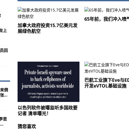
了，经验教训是男人腰带也要紧
特种战斗艇乘员，制服也是独一份
容
65年前，我们冲入喷
加拿大政府投资15.7亿美元发
龙上
展绿色航空
一口气，歼-31表示毫无压力
照片首次公布
全员回
的安全，不幸踩中反步兵地雷
朗军舰现身英吉利海峡
醒一醒，中国铁矿石进口量三连降
巴航工业旗下Eve与E
机密文件，国防部大怒，监禁14年
开发eVTOL基础设施
迎来倒
必须到，俄：绍伊古开坦克去
...
儿童的人权谁来保障？
以色列软件被曝监听多国政要
必达
记者 清单曝光！
李思
边固防中新网视频
.
猜您喜欢