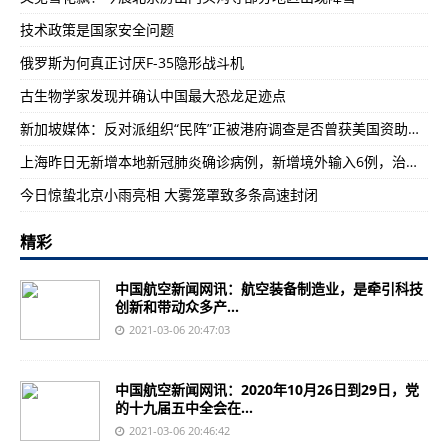
技术政策是国家安全问题
俄罗斯为何真正讨厌F-35隐形战斗机
古生物学家发现并确认中国最大恐龙足迹点
新加坡媒体：反对派组织“民阵”正被港府调查是否曾获美国资助，若属实将被取缔
上海昨日无新增本地新冠肺炎确诊病例，新增境外输入6例，治愈出院2例
今日惊蛰北京小雨亮相 大雾笼罩致多条高速封闭
精彩
中国航空新闻网讯：航空装备制造业，是牵引科技
创新和带动众多产...
2021-03-06 20:47:03
中国航空新闻网讯：2020年10月26日到29日，党
的十九届五中全会在...
2021-03-06 20:46:42