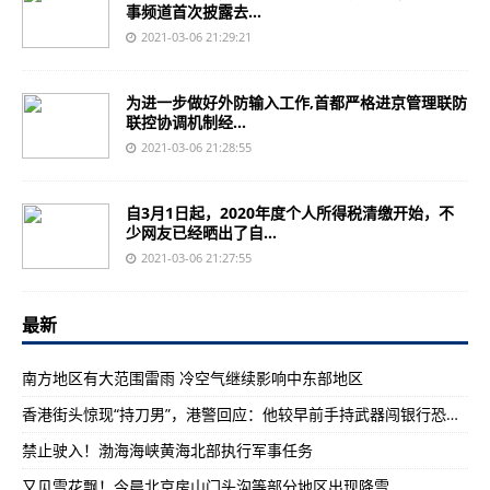
事频道首次披露去...
2021-03-06 21:29:21
为进一步做好外防输入工作,首都严格进京管理联防
联控协调机制经...
2021-03-06 21:28:55
自3月1日起，2020年度个人所得税清缴开始，不
少网友已经晒出了自...
2021-03-06 21:27:55
最新
南方地区有大范围雷雨 冷空气继续影响中东部地区
香港街头惊现“持刀男”，港警回应：他较早前手持武器闯银行恐吓职员，已被拘捕
禁止驶入！渤海海峡黄海北部执行军事任务
又见雪花飘！今晨北京房山门头沟等部分地区出现降雪