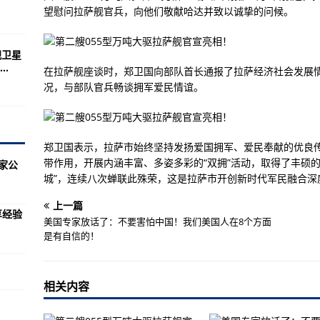
与台代表“约饭”！
望慰问拉萨舰官兵，向他们敬献哈达并致以诚挚的问候。
竞争出口日本
视卫星
文点哨所，发现设施日趋完备
.
在拉萨舰座谈时，郑卫国向部队首长通报了拉萨经济社会发展
了
况，与部队官兵畅谈拥军爱民情谊。
权行政保护
影响中东部地区
郑卫国表示，拉萨市始终坚持发扬爱国拥军、爱民奉献的优良传
性证明必须标明为这些采样方式！
带作用，开展内涵丰富、多姿多彩的“双拥”活动，取得了丰硕的
4家公
城”，连续八次蝉联此殊荣，这是拉萨市开创新时代军民融合深
吒》，成中国影史亚军
：他较早前手持武器闯银行恐吓职员，已被拘捕
上一篇
享经验
美国专家放话了：不要害怕中国！我们美国人在8个方面
病例密切接触者的密切接触者的通告
是有自信的！
体验“换季式”降温
大完善香港特区选举制度
相关内容
死全家”，港警出动拘捕一人！