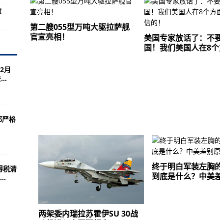
军事任务
谊
以抵扣个税！
第二艘055型万吨大驱拉萨舰
官宣亮相！
均为境外输入病例
美国专家放话了：不
国！我们美国人在8个
2月
，樊振东荣立一等功
..
等部分地区出现降雪
披露五大核心问题
都严格
：人民的安危 子弟兵的牵挂
？
装备社会化配套体系建设
终于明白军装左胸的
得税清
量
到底是什么？中美
.
机大修业务
真软件国产化
两架委内瑞拉苏霍伊SU 30战