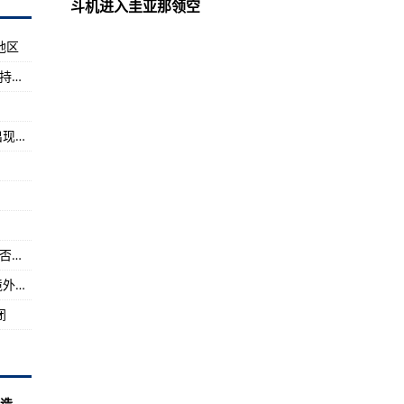
农药
斗机进入圭亚那领空
超出​​了利比亚
地区
2021年全球展望
香港街头惊现“持刀男”，港警回应：他较早前手持武器闯银行恐吓职员，已被拘捕
通过数字生命周期平台进行3D打印弹药和零件
服eVTOL和UAS推进中电池的缺点
又见雪花飘！今晨北京房山门头沟等部分地区出现降雪
方面发挥关键作用
计划成功招募美国军人
个州挑选144家公司用于信息技术
新加坡媒体：反对派组织“民阵”正被港府调查是否曾获美国资助，若属实将被取缔
步
上海昨日无新增本地新冠肺炎确诊病例，新增境外输入6例，治愈出院2例
闭
拟器中心分享经验教训
布里亚山脉的低空之间
机
造