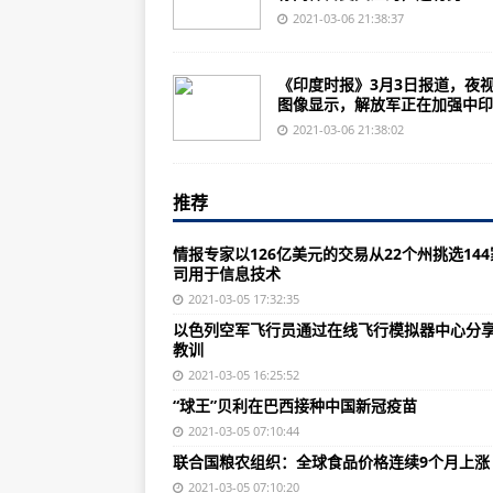
变本加厉？“断交”42年后，美政客
2021-03-06 21:38:37
打6折？为求销路，台湾菠萝降价
《印度时报》3月3日报道，夜
印度媒体用美国卫星观察解放军天
图像显示，解放军正在加强中印..
英雄团长祁发宝身边的翻译，找到
2021-03-06 21:38:02
重拳出击！我国进一步加强知识产
推荐
南方地区有大范围雷雨 冷空气继续
@香港直航入境进京人员：核酸阴
情报专家以126亿美元的交易从22个州挑选14
司用于信息技术
《你好，李焕英》总票房逆袭《哪
2021-03-05 17:32:35
香港街头惊现“持刀男”，港警回应
以色列空军飞行员通过在线飞行模拟器中心分
教训
山东禹城：关于紧急寻找新冠肺炎
2021-03-05 16:25:52
今日南方持续大范围降雨 北方多地
“球王”贝利在巴西接种中国新冠疫苗
香港政团和团体：坚决支持全国人
2021-03-05 07:10:44
联合国粮农组织：全球食品价格连续9个月上涨
审判黎智英欺诈案的法官被恐吓“炸
2021-03-05 07:10:20