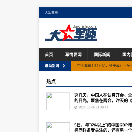
大军事网
首页
军情要闻
国际新闻
国内
中国军费1.35万亿，多乎哉？不多
滚动新闻
诱敌深入，纵队副司令姗姗来迟，
热点
全球第一战舰将配超级武器！激光
这几天，中国人在认真开会。全
美国专家放话了：不要害怕中国！
的目光，聚焦在两会，昨天的《..
外媒：中国军费今年“温和增长”：
2021-03-06 21:39:11
台当局炒作“反制共机扰台”新招：向
5日，与“6%以上”的中国GDP
韩国被坑惨了：美国不给技术隐形战
标同样备受关注的，还有另一个..