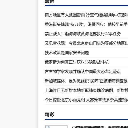
最新
运用太阳能技术来检测化学战剂和
俄罗斯瓦格纳集团在非洲的业务范围
南方地区有大范围雷雨 冷空气继续影响中东部
亚太地区军用飞机现代化和改造市场
克莱姆森和美国陆军研究实验室将
禁止驶入！渤海海峡黄海北部执行军事任务
LiquidPiston赢得空军合同以克
退伍军人可以在满足网络安全需求
技术政策是国家安全问题
技术政策是国家安全问题
俄罗斯为何真正讨厌F-35隐形战斗机
诺维塔通过国防部SkillBridge
古生物学家发现并确认中国最大恐龙足迹点
情报专家以126亿美元的交易从22
军队迈出了迈向电动汽车技术的一
美国空军参谋长访问希尔空军基地
今日惊蛰北京小雨亮相 大雾笼罩致多条高速封
以色列空军飞行员通过在线飞行模
精彩
一架美式战斗机在低空飞行时在坎
俄罗斯为何真正讨厌F-35隐形战斗
中国航空新闻网讯：航空装备制