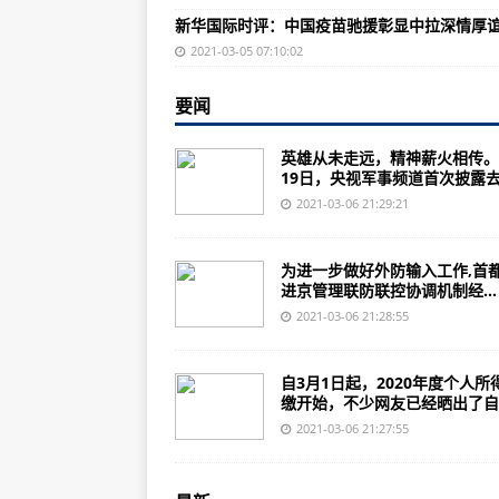
禁止驶入！渤海海峡黄海北部执行
新华国际时评：中国疫苗驰援彰显中拉深情厚
教师证、导游证、记者证……都可
2021-03-05 07:10:02
国家卫健委：新增确诊病例10例，
要闻
落日余晖照主人公，一年后再同框
英雄从未走远，精神薪火相传。
拿下军运会历史上首枚乒乓球金牌
19日，央视军事频道首次披露去.
又见雪花飘！今晨北京房山门头沟
2021-03-06 21:29:21
中国百姓营养现状如何？最新报告
为进一步做好外防输入工作,首
军队代表委员谈军队参与抗疫斗争
进京管理联防联控协调机制经...
空中战场即将进入“万物互联”时代
2021-03-06 21:28:55
全国人大代表羊毅：加快推进航空
自3月1日起，2020年度个人所
全球同时在线航班已接近疫情前数
缴开始，不少网友已经晒出了自..
珠海摩天宇新增LEAP两型号发动
2021-03-06 21:27:55
全国政协委员李克明：推动工业仿