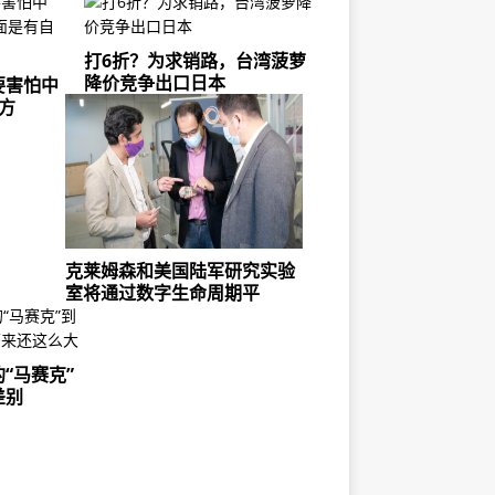
打6折？为求销路，台湾菠萝
降价竞争出口日本
要害怕中
方
克莱姆森和美国陆军研究实验
室将通过数字生命周期平
“马赛克”
差别