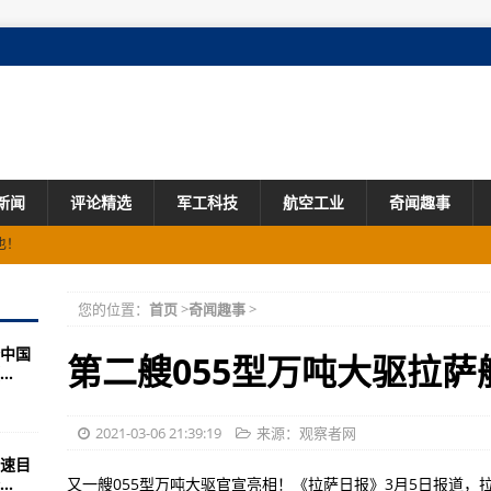
新闻
评论精选
军工科技
航空工业
奇闻趣事
也！
局势险些逆转！
您的位置：
首页
>
奇闻趣事
>
和高超音速导弹上舰 称霸海洋
中国
我们美国人在8个方面是有自信的！
第二艘055型万吨大驱拉
.
军力已走向成熟！
国际发推“告状”
2021-03-06 21:39:19
来源：观察者网
增速目
机无法“完全隐形”
.
又一艘055型万吨大驱官宣亮相！《拉萨日报》3月5日报道，