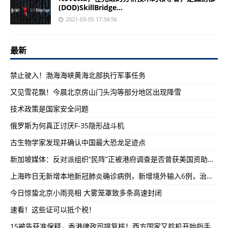
(DOD)SkillBridge...
2021-03-05 17:34:56
最新
禁止驶入！渤海海峡黄海北部执行军事任务
又见雪花飘！今晨北京房山门头沟等部分地区出现降雪
技术政策是国家安全问题
俄罗斯为何真正讨厌F-35隐形战斗机
古生物学家发现并确认中国最大恐龙足迹点
新加坡媒体：反对派组织“民阵”正被港府调查是否曾获美国资助，若属实将被取缔
上海昨日无新增本地新冠肺炎确诊病例，新增境外输入6例，治愈出院2例
今日惊蛰北京小雨亮相 大雾笼罩致多条高速封闭
速看！这些证可以抵个税！
15被告获准保释，香港律政司提复核！西方国家又趁机开始指手画脚