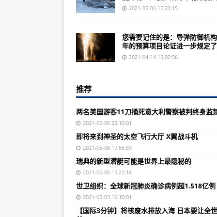
云南将爆发1.5亿只蝴蝶 10年来最
2021-05-06 15:22:15
春季档观众满意度获83.1分创新高 “
您需要记住的是：导弹防御机构2
香港立法会主席梁君彦接受本报专访
年的预算项目论证进一步规定了..
紧急通知！国务院安委办：彻底排
2021-04-14 15:02:56
“优秀示范村”的尴尬：污水处理站
推荐
消博会前瞻：消博会蓄势待发 将提
全球连线丨中国说：中外小姐姐在
两名美国游客11刀捅死意大利警察被判终身监
咸宁5人落水4人死亡，警方：系
2021-05-06 22:10:01
即将来到神圣的太空飞行大厅 X翼战斗机
​香港特区政府政务司司长：立法会
2021-05-06 17:55:59
世界最长沙漠高速路怎么修成的？
瑞典的新型潜艇可能是世界上最隐秘的
满屏“荷尔蒙”！ 驻港兵哥肌肉来袭
2021-05-06 15:22:16
世卫组织：全球新冠肺炎确诊病例超1.518亿例
成都市新都区、双流区黑臭水体治
2021-05-03 10:10:01
市场监管总局：暂停使用威海金山
【国际3分钟】将核废水排放入海 日本要让全