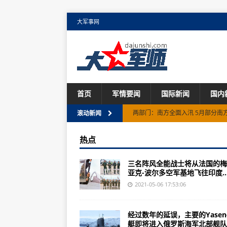
大军事网
首页
军情要闻
国际新闻
国内
两部门：南方全面入汛 5月部分南
滚动新闻
注意了！出具不实、虚假检验检测
热点
五一假期人均出游4.18天，你出去
三名阵风全能战士将从法国的梅
10年来规模最大“蝴蝶大爆发”！
亚克-波尔多空军基地飞往印度..
联合国粮农组织：四月份国际食品价
2021-05-06 17:53:06
两名美国游客11刀捅死意大利警察
经过数年的延误，主要的Yasen
贵州强降水来袭 7县市发布地质灾
艇即将进入俄罗斯海军北部舰队..