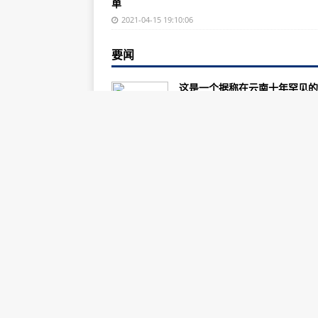
单
白金战斗机销售
2021-04-15 19:10:06
对机载安全的日益重视推动了战斗
要闻
三架多架阵风飞机从法国启程前往
希尔空军基地战斗机中队完成敏捷
这是一个据称在云南十年罕见的
——蝴蝶爆发。进入五月份来，..
莫斯科注视北约演习 俄罗斯MiG-
2021-05-07 06:27:02
第180战斗机联队星期三上午进行
德国法国西班牙就战机达成普遍协
中国电影观众满意度调查･202
季档调查结果显示，春季档观众..
第34战斗机一代中队完成敏捷战斗
2021-05-06 21:27:29
即将来到神圣的太空飞行大厅 X翼
三架阵风战斗机从法国起飞 飞往国
未经处理的污水溢流入河，河内
漂浮，农民自家建了厕所却不敢..
呼和浩特机场多家航司运力恢复势头
2021-05-06 21:27:01
供需失衡！半数机队宽体机市场价值
1000万飞行小时！ LEAP机队创
最新