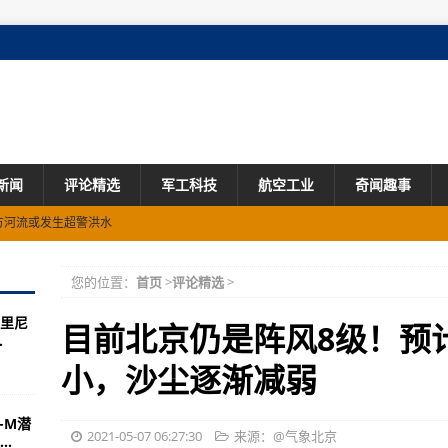
新闻
评论精选
军工科技
航空工业
奇闻趣事
方河流或发生超警洪水
报告或担刑责
您的位置：
首页
>
评论精选
>
玩了吗?
里尼
云南上亿只蝴蝶宝宝将化羽成蝶
目前北京仍是阵风8级！预
.
格连续第11月上涨
小，沙尘逐渐减弱
被判终身监禁
-M潜
害气象风险橙色预警
2021-05-07 06:27:30
来源：@气象北京
.