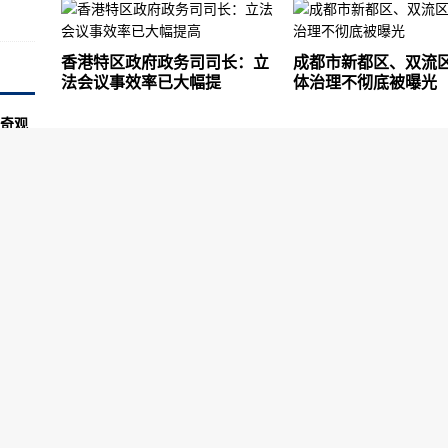
机行业的发展
​香港特区政府政务司司长：立
成都市新都区、双流
印度
法会议事效率已大幅提
体治理不彻底被曝光
战斗雇佣演习
奇观
.
31战斗机拦截美国飞机
试飞
议
1年春
.
雇佣演习
战斗机
际空军基地
垃圾
.
强劲，恢复率超过100%
不足基础价值83%
造商业航空史上又一奇迹