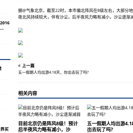
大规模！
据@气象北京，截至22时，本市偏北阵风在8级左右，大部分
悬崖”“姐姐”和“扫黑”位列前三
夜北风持续较大，伴有沙尘，后半夜风力略有减小，沙尘逐渐减弱。 
016
：世上没有“最好”的制度，只有最适合的制度
.
查轨交领域重大风险隐患
长期“沉睡”，农民自建厕所不敢用
速海南自贸港建设
海南拍了拍你
上一篇
禁
五一假期人均出游4.18天，你出去玩了吗?
私自驾驶巡库船游玩发生意外
议事效率已大幅提高
相关内容
看这个三维视频，太震撼！
理不彻底被曝光
目前北京仍是阵风8级！预计
五一假期人均出游4.1
游乐设备有限公司飞行塔类大型游乐设施
世界买
后半夜风力略有减小，沙
出去玩了吗?