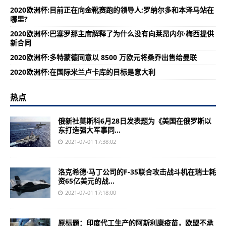
2020欧洲杯:目前正在向金靴赛跑的领导人;罗纳尔多和本泽马站在
哪里?
2020欧洲杯:巴塞罗那主席解释了为什么没有向莱昂内尔·梅西提供
新合同
2020欧洲杯:多特蒙德同意以 8500 万欧元将桑乔出售给曼联
2020欧洲杯:在国际米兰卢卡库的目标是意大利
热点
俄新社莫斯科6月28日发表题为《美国在俄罗斯以
东打造强大军事同...
2021-07-01 17:38:02
洛克希德·马丁公司的F-35联合攻击战斗机在瑞士耗
资65亿美元的战...
2021-07-01 17:18:00
原标题：印度代工生产的阿斯利康疫苗，欧盟不承