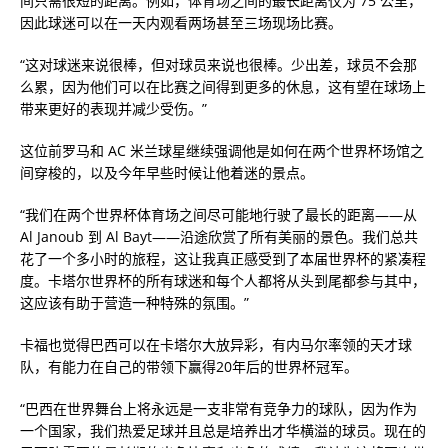
间只需很短的距离。例如，体育场之间的最长距离仅为 75 公里，
因此球迷可以在一天内观看两场甚至三场现场比赛。
“这对球迷来说很棒，但对球员来说也很棒。少出差，球员不会那
么累，因为他们可以在比赛之间得到更多的休息，这有望在球场上
带来更好的表现并减少受伤。”
这位前罗马和 AC 米兰球星继续强调他是如何在两个世界杯场馆之
间穿梭的，以及今年早些时候让他着迷的景点。
“我们在两个世界杯体育场之间尽可能地行驶了最长的距离——从
Al Janoub 到 Al Bayt——沿途欣赏了所有美丽的景色。我们总共
花了一个多小时的旅程，这让我真正感受到了本届世界杯的紧凑程
度。卡塔尔世界杯的所有球迷和每个人都将从头到尾都参与其中，
这应该有助于营造一种特殊的氛围。”
卡福也觉得巴西可以在卡塔尔大放异彩，有内马尔率领的天才球
队，有能力在自己的带领下赢得20年后的世界杯冠军。
“巴西在世界舞台上将永远是一支非常有竞争力的球队，因为作为
一个国家，我们热爱足球并且总是培养出才华横溢的球员。现在的