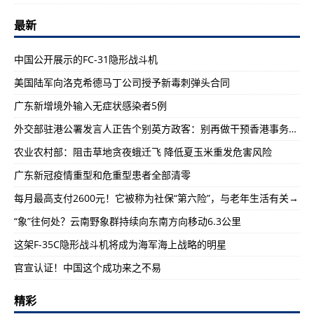
最新
中国公开展示的FC-31隐形战斗机
美国陆军向洛克希德马丁公司授予新毒刺弹头合同
广东新增境外输入无症状感染者5例
外交部驻港公署发言人正告个别英方政客：别再做干预香港事务的殖民旧梦了！
农业农村部：阻击草地贪夜蛾迁飞 降低夏玉米重发危害风险
广东新冠疫情重型和危重型患者全部清零
每月最高支付2600元！它被称为社保“第六险”，与老年生活有关→
“象”往何处？云南野象群持续向东南方向移动6.3公里
这架F-35C隐形战斗机将成为海军海上战略的明星
官宣认证！中国这个成功来之不易
精彩