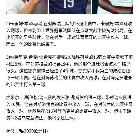
2)卡里姆·本泽马(4):在对阵瑞士队的16强比赛中，卡里姆·本泽马攻
入两球，但未能阻止世界冠军法国队在点球大战中被淘汰出局。在
小组赛的早些时候，他在最后一场对阵葡萄牙的比赛中攻入一球。
因此，他的比赛也结束了。
3)帕特里克·希克(4):希克在捷克2:0战胜荷兰的16强比赛中贡献了第
4粒进球。在对苏格兰的揭幕战中，他的那个进球将会被人们铭记
很久。这位捷克前锋已经进了4个球，捷克以小组第三的成绩晋级
下一轮比赛。他在对阵苏格兰的比赛中攻入两球，在对阵克罗地亚
的比赛中打入第三球
埃米尔·弗斯伯格:瑞典队的埃米尔·弗斯伯格进三球，带领瑞典队进
入16强。他在对斯洛伐克的比赛中攻入一球，在对波兰的比赛中又
攻入一球。他随后在R16对阵乌克兰的比赛中攻入一球，但由于瑞
典1-2被乌克兰淘汰，他将无法进球。
标签：
2020欧洲杯
/