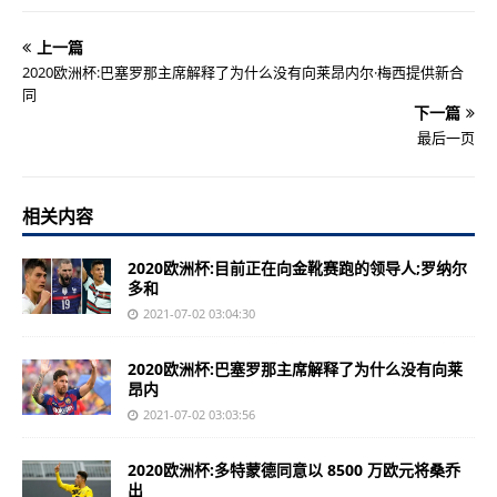
上一篇
2020欧洲杯:巴塞罗那主席解释了为什么没有向莱昂内尔·梅西提供新合
同
下一篇
最后一页
相关内容
2020欧洲杯:目前正在向金靴赛跑的领导人;罗纳尔
多和
2021-07-02 03:04:30
2020欧洲杯:巴塞罗那主席解释了为什么没有向莱
昂内
2021-07-02 03:03:56
2020欧洲杯:多特蒙德同意以 8500 万欧元将桑乔
出