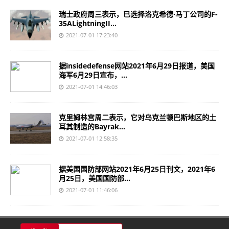
瑞士政府周三表示，已选择洛克希德·马丁公司的F-
35ALightningII...
2021-07-01 17:23:40
据insidedefense网站2021年6月29日报道，美国
海军6月29日宣布，...
2021-07-01 14:46:03
克里姆林宫周二表示，它对乌克兰顿巴斯地区的土
耳其制造的Bayrak...
2021-07-01 12:58:35
据美国国防部网站2021年6月25日刊文，2021年6
月25日，美国国防部...
2021-07-01 11:46:06