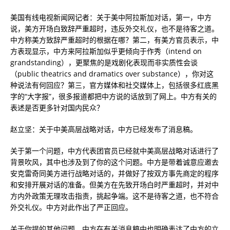
美国有线电视新闻网记者：关于美中阿拉斯加对话，第一，中方
说，美方开场白致辞严重超时，违反外交礼仪，也不是待客之道。
中方称美方致辞严重超时的根据在哪？第二，有美方官员表示，中
方表现显示，中方来阿拉斯加似乎更倾向于作秀（intend on
grandstanding），更聚焦的是戏剧化表现而非实质性会谈
（public theatrics and dramatics over substance），你对这
种说法有何回应？第三，官方媒体和社交媒体上，包括很多红底黑
字的“大字报”，很多报道都把中方说的话放到了网上。中方有关的
表述是否更多针对国内民众？
赵立坚：关于中美高层战略对话，中方已经发布了消息稿。
关于第一个问题，中方代表团官员已经就中美高层战略对话进行了
背景吹风，其中也涉及到了你的这个问题。中方是带着诚意应邀去
安克雷奇同美方进行战略对话的，并做好了按双方事先商定的程序
和安排开展对话的准备。但美方在先致开场白时严重超时，并对中
方内外政策无理攻击指责，挑起争端。这不是待客之道，也不符合
外交礼仪。中方对此作出了严正回应。
关于你提的其他问题，中方在有关消息稿中也明确表达了中方的立