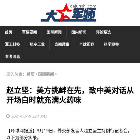
首页
军情要闻
国际新闻
国内新闻
评论精选
军工科技
航空工业
奇闻趣事
全球视野
科学观察
参考消息
您的位置：
首页
>
国际新闻
>
赵立坚：美方挑衅在先，致中美对话从
开场白时就充满火药味
2021-03-19 22:10:43
【环球网报道】3月19日，外交部发言人赵立坚主持例行记者会，
以下为部分实录。