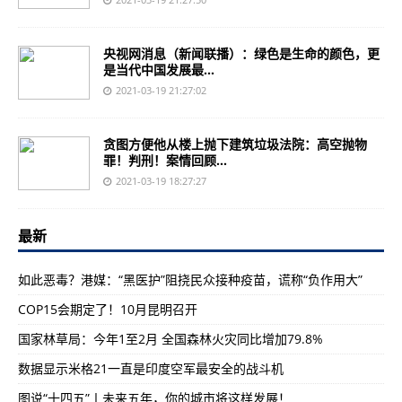
央视网消息（新闻联播）：绿色是生命的颜色，更
是当代中国发展最...
2021-03-19 21:27:02
贪图方便他从楼上抛下建筑垃圾法院：高空抛物
罪！判刑！案情回顾...
2021-03-19 18:27:27
最新
如此恶毒？港媒：“黑医护”阻挠民众接种疫苗，谎称“负作用大”
COP15会期定了！10月昆明召开
国家林草局：今年1至2月 全国森林火灾同比增加79.8%
数据显示米格21一直是印度空军最安全的战斗机
图说“十四五”丨未来五年，你的城市将这样发展！