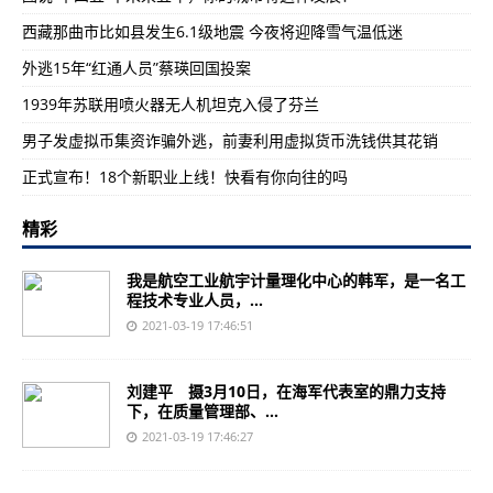
西藏那曲市比如县发生6.1级地震 今夜将迎降雪气温低迷
外逃15年“红通人员”蔡瑛回国投案
1939年苏联用喷火器无人机坦克入侵了芬兰
男子发虚拟币集资诈骗外逃，前妻利用虚拟货币洗钱供其花销
正式宣布！18个新职业上线！快看有你向往的吗
精彩
我是航空工业航宇计量理化中心的韩军，是一名工
程技术专业人员，...
2021-03-19 17:46:51
刘建平 摄3月10日，在海军代表室的鼎力支持
下，在质量管理部、...
2021-03-19 17:46:27