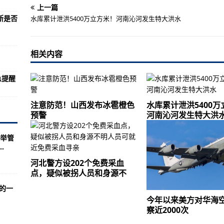
功
上一篇
断是否
水库累计泄洪5400万立方米！河南沁河发生特大洪水
系统应用测试
至疫情前水平
相关内容
000次
的空中威胁
急提醒
度6900米
注意防范！山西发布冰雹橙色
水库累计泄洪5400
预警
河南沁河发生特大洪
举管
界，美俄正在进行太空核动力竞争
.
自称想当总统
河北警方设202个免费采血
点，疑似被拐人员和身源不
三天三夜，跟海地总统遇刺相似
的一
身体状况良好
今年以来美方对华海
，击毙塔利班一线多名核心指挥官
察近2000次