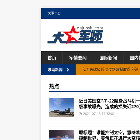
大军事网
首页
军情要闻
国际新闻
国内
我国高端极低温仪器研制取得突破
滚动新闻
世卫首席科学家：中国疫苗有效性
热点
水库累计泄洪5400万立方米！河
近日美国空军F-22隐身战斗机
国务院港澳办发言人：坚决支持澳
级事故曝光，造成的损失近270万.
澳门中联办：坚决支持立法会选管
2021-07-13 17:38:02
澳门立法会选管会公布关于纠正或
原标题：谁能控制太空，意味着
北京市水库蓄水量新增近1亿立方
控制世界，美俄正在进行太空核..