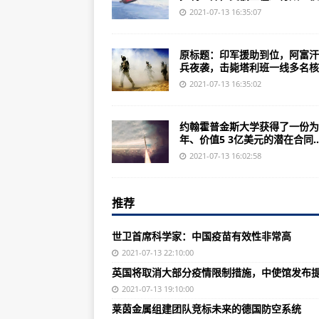
这里是新疆：劳动创造美好生活
2021-07-13 16:35:07
澳门特区政府：坚决支持立法会选
原标题：印军援助到位，阿富汗
民航局对三个航班分别实施熔断、
兵夜袭，击毙塔利班一线多名核..
微小的晶体薄膜可以让夜视成为现
2021-07-13 16:35:02
福岛核电站再次泄漏 外交部：不敢
约翰霍普金斯大学获得了一份为
真相了！美国有童工？50万！
年、价值5 3亿美元的潜在合同..
英国将取消大部分疫情限制措施，
2021-07-13 16:02:58
河北警方设202个免费采血点，疑
推荐
新突破！我国无液氦稀释制冷机向
河北承德县：暴雨诱发山洪冲毁道路
世卫首席科学家：中国疫苗有效性非常高
航空工业***环控室：创新牵引 精
2021-07-13 22:10:00
英国将取消大部分疫情限制措施，中使馆发布
印度空空导弹自主研制发展态势
2021-07-13 19:10:00
运12F时间域飞机通过绩效评价评
莱茵金属组建团队竞标未来的德国防空系统