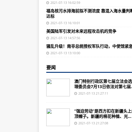
以色列机载高功率激光武器首试成
2021-07-13 16:02:59
福岛核污水排海前拟不测浓度 靠混入海水量判
美国陆军进行空降兵综合视觉增强
达标
今年上半年我国国内航空市场恢复
2021-07-13 16:10:01
美国陆军引发对未来远程攻击机的竞争
今年以来美方对华海空抵近侦察近2
2021-07-13 14:57:56
西方对歼20作出最高评价：是首要
骚乱升级！南非总统授权军队行动，中使馆紧
台媒：解放军军机又进台西南空域 高
2021-07-13 13:10:00
如何看塔利班对“东伊运”表态？
要闻
美军F22战机又出A级严重事故
澳门特别行政区第七届立法会选
谁能控制太空，意味着谁能控制世
理委员会7月13日依法对第七届..
海地警方：总统遇刺事件疑似主谋
2021-07-13 21:27:11
委内瑞拉突然爆发战事！枪声连响
“强迫劳动”是西方扣在新疆头上
海地第一夫人与代理总理通电话：
顶帽子。新疆的棉花种植、光...
印军援助到位，阿富汗特种兵夜袭
2021-07-13 21:27:08