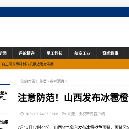
新闻
评论精选
军工科技
航空工业
奇闻趣事
，自主研发稀释制冷机接近绝对零度
非常高
您的位置：
首页
>
参考消息
>
南沁河发生特大洪水
一起A
门特别行政区严格依法组织选举
注意防范！山西发布冰雹橙
..
会依法认定部分参选人无被选资格
替换候选人的决定
2021-07-14 06:27:08
来源：央视新闻客户端
谁能
米
.
7月13日17时44分，山西省气象台发布冰雹橙色预警，预警