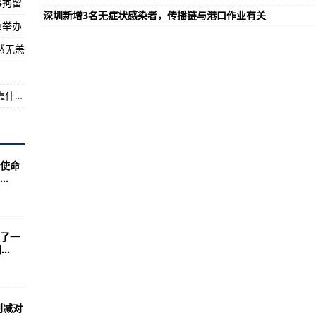
事拘留
深圳新增3名无症状感染者，传播链与港口作业有关
时间相衔接
京举办
然无恙
放置及售卖违反国安法书籍
共富观察：农村居民可支配收入领跑浙江 余杭靠什么？
使命
.
了一
..
削减对