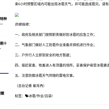
来6小时预警区域内可能出现冰雹天气，并可能造成雹灾。请
举管理委员会依法履行职责
特种
快速熔断措施
.
防御指南：
实
一、政府及相关部门按照职责做好防冰雹的应急工作；
想象隐瞒了多少
期十
二、气象部门做好人工防雹作业准备并择机进行作业；
.
中使馆发布提醒
三、户外行人立即到安全的地方暂避；
似被拐人员和身源不明人员可就近免费采血寻亲
四、驱赶家禽、牲畜进入有顶蓬的场所，妥善保护易受冰雹袭
绝对零度迈进
五、注意防御冰雹天气伴随的雷电灾害。
 交通中断
（总台记者 崔肖冉）
益奋进
提醒
标签：
冰雹
/
作业
/
吕梁
/
审