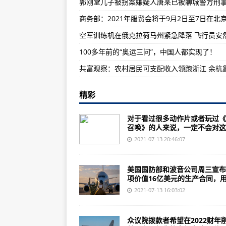
郭刚堂儿子被拐案嫌疑人唐某已被聊城警方刑
教育部：课后服务结束时间与下班
商务部：2021年服贸会将于9月2日至7日在北
注意防范！山西发布冰雹橙色预警
空军训练机在俄克拉荷马州紧急降落 飞行员安
香港书展不少书商达成共识，不会
100多年前的“奥运三问”，中国人都实现了！
精彩
对于看过很多动作片或者玩过《
召唤》的人来说，一定不会对这..
2021-07-13 20:46:07
美国国防部和波音公司周三宣布
项价值16亿美元的生产合同，用.
2021-07-13 16:03:02
众议院拨款者希望在2022财年