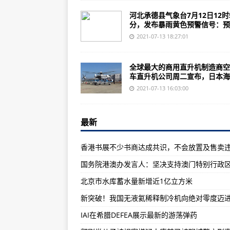
莱茵金属组建团队竞标未来的德国
河北承德县气象台7月12日12时
日本海岸警卫队用两架新的H225
分，发布暴雨黄色预警信号：预计1
韩华准备其新型地面机器人进行大
2021-07-13 18:27:01
美国海军向波音公司授予额外P-8
全球最大的商用直升机制造商空
约翰霍普金斯大学获得新的核武器
车直升机公司周二宣布，日本海..
乌克兰初创公司推出新的武装无人
2021-07-13 16:03:00
IAI在希腊DEFEA展示最新的游荡弹
最新
美国联邦航空局批准蓝色起源载人“
福岛核污水排海前拟不测浓度 靠
五角大楼追加订购大气水发生器
众议院拨款者希望削减空军的高超
北京市水库蓄水量新增近1亿立方米
美国侦察机在黑海被俄罗斯战斗机
新突破！我国无液氦稀释制冷机向绝对零度迈
教师寒暑假取消？暑期托管变第三
IAI在希腊DEFEA展示最新的游荡弹药
郭刚堂儿子被拐案嫌疑人唐某已被