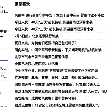
防空系统
猜您喜欢
52
直升机扩大其机队
...
风雨中 逆行身影守护平安 | 党员干部冲在前 冒雨作业不停歇
型军事测试
今日入伏！40天“三伏”超长待机 高温暴雨双预警来袭
波塞冬飞机的合同
今日入伏！40天“三伏” 超长待机 高温暴雨双预警来袭
中客
研究合同
.
7月5日起，北京尾号限行轮换
机系列
夏日炎炎，为何他们还要把自己包成粽子？
药
面向实战，中国空军展示新技能，不关闭发动机为战机加油
北京市气象台发布雷电黄色预警信号
太空游”
全国已收获小麦面积2.18亿亩
混入海水量判断是否达标
香港书展不少书商达成共识，不会放置及售卖违反国安法书籍
中小学生作业、睡眠等“五项管理”实地督查工作正式启动
国务院港澳办发言人：坚决支持澳门特别行政区严格依法组织选举
连发预警！暴雨，雷电，狂风，冰雹！预计收场时间是…
音速武器采购
强对流天气再次来袭 山东多地将有雷雨、冰雹和10级大风
拦截
黑龙江尚志市遭受龙卷风和冰雹强对流天气 造成1人死亡、16
进
学期？教育部回应来了
西安降雨！冰雹橙色预警！雷电黄色预警！
强对流预警！13省区市部分地区将现雷暴大风或冰雹天气
聊城警方刑事拘留