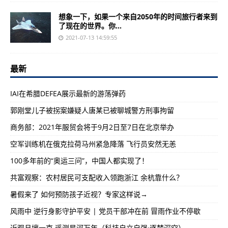
想象一下，如果一个来自2050年的时间旅行者来到
了现在的世界。你...
2021-07-13 14:59:55
最新
IAI在希腊DEFEA展示最新的游荡弹药
郭刚堂儿子被拐案嫌疑人唐某已被聊城警方刑事拘留
商务部：2021年服贸会将于9月2日至7日在北京举办
空军训练机在俄克拉荷马州紧急降落 飞行员安然无恙
100多年前的“奥运三问”，中国人都实现了！
共富观察：农村居民可支配收入领跑浙江 余杭靠什么？
暑假来了 如何预防孩子近视？专家这样说→
风雨中 逆行身影守护平安 | 党员干部冲在前 冒雨作业不停歇
近观月壤一克 遥测星河万年（科技自立自强·逐梦深空）