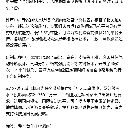
量完成了全部研制任务，形成我国首型高探测深度固定翼时间域飞
机平台。
评审中，专家组认真听取了课题绩效自评价报告，核查了相关证明
材料。经过讨论和质询，专家组认为运12F时间域飞机平台具有优
秀的续航能力、低空飞行性能，可以为探测设备提供良好的平台支
持，各项技术指标和成果均满足考核指标要求，一致同意课题通过
绩效评价评审。
研制过程中，课题组克服了高温、高寒、疫情等困难，突破总体气
动外形设计、气动分析、结构强度设计等关键技术，开展了46架
次、95小时试飞，圆满完成8吨级固定翼时间域航空电磁系统飞行
平台研制任务。
运12F时间域飞机可为任务系统提供9千瓦大功率供电，发射线圈
水平投影面积超过260平方米，平台能力远超国家重点研发计划要
求，达到国内领先、国际先进水平，可广泛应用于金属矿物勘察、
地质填图、水资源普查等领域，提升我国地球物理探测能力，有力
支持科技强国发展战略。
标签：
平台
/
时间
/
课题
/