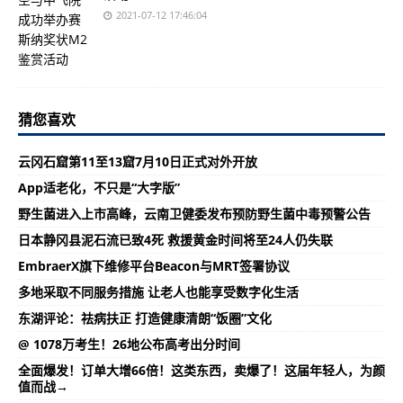
2021-07-12 17:46:04
猜您喜欢
云冈石窟第11至13窟7月10日正式对外开放
App适老化，不只是“大字版”
野生菌进入上市高峰，云南卫健委发布预防野生菌中毒预警公告
日本静冈县泥石流已致4死 救援黄金时间将至24人仍失联
EmbraerX旗下维修平台Beacon与MRT签署协议
多地采取不同服务措施 让老人也能享受数字化生活
东湖评论：祛病扶正 打造健康清朗“饭圈”文化
@ 1078万考生！26地公布高考出分时间
全面爆发！订单大增66倍！这类东西，卖爆了！这届年轻人，为颜
值而战→