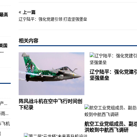
攻击舰LHA 9合同
本KC-46A加油机
上一篇
，最高
辽宁陆平：强化党建引领 打造坚强堡垒
构的Il-96飞机
军事集结表示担忧
相关内容
美国
.
增强型火炮弹药领域合作
地区看到22个火箭发射器
辽宁陆平：强化党建引
速生产AH-64E飞机
坚强堡垒
洲际弹道导弹价值23亿美元的合同
3次眼保健和视力检查
阵风战斗机在空中飞行时间创
历史性突破！今天正式投产！海上“巨无霸”，年产天然气30亿方！意义有多重大？
疫苗接种 同一技术路线疫苗可以混打
下纪录
前方预警，未来一周南方将出现入汛以来最强降雨过程
继续坚守荔湾
6飞机
航空工业党组成员、副
式通了！
洪蛟到中航西飞调研
湾
，会补上毕业典礼……