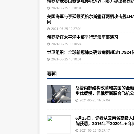
俄罗斯就英国驱逐舰侵犯边界向英方提出强烈
印度将试射改进型“烈火 I”弹道导弹
2021-06-25 13:10:01
英媒解读英国驱逐舰事件：第二次“
美国海军与亨廷顿英格尔斯签订两栖攻击舰LHA
同
俄罗斯就英国驱逐舰侵犯俄边界一
2021-06-25 12:27:04
俄罗斯就英国驱逐舰侵犯边界向英
俄罗斯在太平洋中部举行远海军事演习
美国陆军未来地面战斗车辆竞赛的
2021-06-25 10:10:24
世卫组织：全球新冠肺炎确诊病例超过1.7924
【奥地利武器】斯太尔SSG-69狙
2021-06-25 10:10:01
谈谈土耳其的骚操作，一边卖给乌克
要闻
干的漂亮！俄罗斯玩真的，4枚炸
《军人志》参与解放奥斯维辛的9
尽管内部结构改革和美国的金融
步伐缓慢，但俄罗斯联合飞机公..
20艘一流战舰杀至夏威夷，美急
2021-06-25 16:37:04
英国还敢嘴硬？被俄罗斯铁证打脸
【木纹的魅力】聚合物时代 那丝古
6月25日，记者从云南省高级人
院获悉，2016年至2020年五年间.
安225到底多强悍？运输能力堪比4
2021-06-25 15:27:17