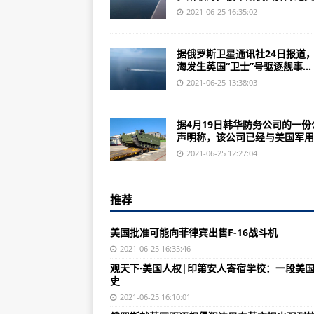
绝不手软，英国战舰入侵俄罗斯领
2021-06-25 16:35:02
观天下·美国人权|印第安人寄宿学
据俄罗斯卫星通讯社24日报道
重刑率达51%！云南高压严打毒品
海发生英国“卫士”号驱逐舰事...
历史性突破！今天正式投产！海上“
2021-06-25 13:38:03
历史性突破！今天正式投产！海上“
据4月19日韩华防务公司的一份
成本几十元的眼镜，卖到上千！业内
声明称，该公司已经与美国军用..
前方预警，未来一周南方将出现入
2021-06-25 12:27:04
最高法：坚持对毒品犯罪从严惩处，2
推荐
中航展销：党建与经营双向融入构
辽宁陆平：强化党建引领 打造坚强
美国批准可能向菲律宾出售F-16战斗机
英国放慢采购F-35战机两大原因曝
2021-06-25 16:35:46
观天下·美国人权|印第安人寄宿学校：一段美
美军反恐培训文件竟将社会主义者
史
美国有人鼓吹派一个装甲旅到台湾
2021-06-25 16:10:01