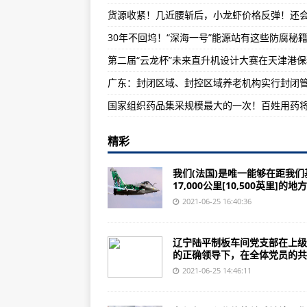
货源收紧！几近腰斩后，小龙虾价格
30年不回坞！“深海一号”能源站有这些防腐秘
阵风战斗机在空中飞行时间创下纪
美国空军战斗机拍摄到在康沃尔咆
精彩
我们(法国)是唯一能够在距我们
17,000公里[10,500英里]的地方.
2021-06-25 16:40:36
辽宁陆平制板车间党支部在上级
的正确领导下，在全体党员的共..
2021-06-25 14:46:11