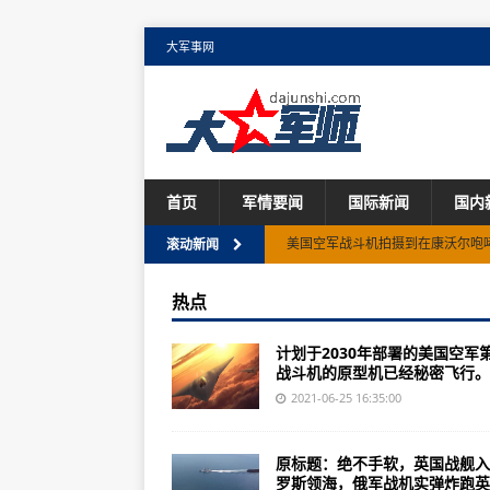
大军事网
首页
军情要闻
国际新闻
国内
F-16和F-35战斗机联手在佛蒙特
滚动新闻
莫斯科的标志性战斗机品牌如何瞄
热点
美国批准可能向菲律宾出售F-16战
计划于2030年部署的美国空军
美国空军第六代战斗机的六个预测
战斗机的原型机已经秘密飞行。..
美军亲自出手，阿富汗政府军发起
2021-06-25 16:35:00
6月25日，俄罗斯强力反击，米格-
原标题：绝不手软，英国战舰入
不可忽视的威胁，美军在欧洲部署
罗斯领海，俄军战机实弹炸跑英..