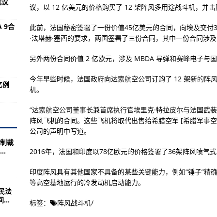
抗议
议，以 12 亿美元的价格购买了 12 架阵风多用途战斗机，
冷战”已打响
 9合
此前，法国秘密签署了一份价值45亿美元的合同，向埃及交付
事向英方提出强烈抗议
·法塔赫·塞西的要求，两国签署了三份合同，其中一份合同涉及
方提出强烈抗议
另外两份合同价值 2 亿欧元，涉及 MBDA 导弹和赛峰电子与
韩华和奥什科什团队
今年早些时候，法国政府向达索航空公司订购了 12 架新的
亿例
击步枪图集
机。
兰无人机，一边用着俄S-400
“达索航空公司董事长兼首席执行官埃里克·特拉皮尔与法国武装部
弹炸跑英国战舰，侮辱性极强
阵风飞机的合同。这些飞机将取代出售给希腊空军 [希腊军事空军] 的
公司的声明中写道。
8岁老兵去世，曾开坦克撞烂集中营围栏
制裁
.
2016年，法国和印度以78亿欧元的价格签署了36架阵风喷气
派核航母拦截，军方提醒：自由航行
！俄：再有下次，直接炸你军舰
印度阵风具有其他国家不具备的某些关键能力，例如“锤子”精
等高空基地运行的冷发动机启动能力。
朴还是不能舍
民法
..
架运20，每小时消耗16吨燃油
标签：
阵风战斗机
/