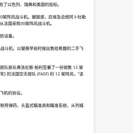
并击败了以色列、瑞典和美国的投标。
30架阵风战斗机。据报道，应埃及总统阿卜杜勒
从法国采购30架阵风战斗机。
国防设备。
阵风战斗机，以替换早些时候出售给希腊的二手飞
队部长弗洛伦斯·帕利签署了一份销售 12 架
法国空天部队 (FASF) 的 12 架阵风，”该
式飞机的协议。
确制导弹药、头盔式瞄准具和瞄准系统、从列城