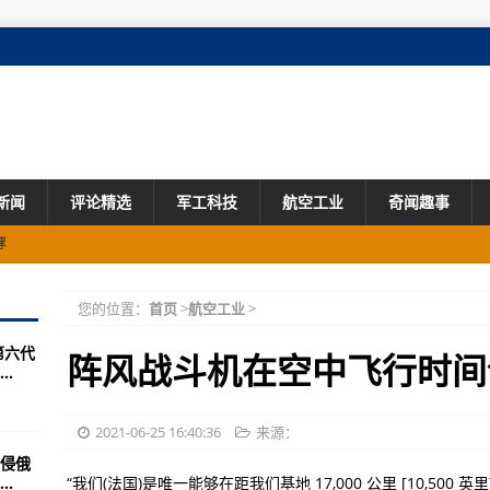
新闻
评论精选
军工科技
航空工业
奇闻趣事
州进行训练
准更严峻的国际市场
您的位置：
首页
>
航空工业
>
斗机
第六代
阵风战斗机在空中飞行时间
.
反攻，炸死炸伤数百名塔利班武装
31远赴地中海“追杀”英国航母
2021-06-25 16:40:36
来源：
侵俄
陆基宙斯盾，俄军导弹难突破
.
“我们(法国)是唯一能够在距我们基地 17,000 公里 [10,50