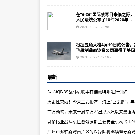
美国海军与亨廷顿英格尔斯签订两栖
波音公司获得7940万美元用于支持日
在“6·26”国际禁毒日来临之际
人民法院公布了10件2020年...
哥伦比亚战斗机拦截俄罗斯主要安全机
2021-06-25 15:27:01
五角大楼对俄罗斯在乌克兰边境的
白俄罗斯在全国增加军事活动
根据五角大楼4月19日的公告，
飞机制造商波音公司赢得了美国..
莱茵金属与诺斯罗普格鲁曼公司在
2021-06-25 12:27:05
欧洲军事观察员在乌克兰卢甘斯克
波音公司获得额外4.36亿美元用于全
最新
诺斯罗普·格鲁曼公司获得民兵III
F-16和F-35战斗机联手在佛蒙特州进行训练
国家卫健委：为0至6岁儿童提供1
广州荔湾区芳村片区解封后已恢复
广州市派驻荔湾南片区的医疗队将
哥伦比亚战斗机拦截俄罗斯主要安全机构的Il-9
大美！拉萨到林芝的动车，今天正
广州市派驻荔湾南片区的医疗队将继续坚守荔
不能到场太遗憾了！这些高校承诺