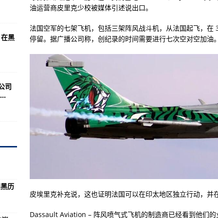
海，俄军战机实弹炸跑英国战舰
油运营商皮里克少校被媒体引述说出口。
校：一段美国黑历史
法国空军的七架飞机，包括三架阵风战斗机，从法国起飞，在 
，在黑
停留。据广播公司称，创纪录的时间需要进行七次空对空加油
犯罪 五年审理贩毒案件三万余件
巨无霸”，年产天然气30亿方！意义有多重大
巨无霸”，年产天然气30亿方！意义有多重大？
公司
为何称“赚不到钱”？
.
汛以来最强降雨过程
020年毒品犯罪案件重刑率为25.7%
筑坚强堡垒
堡垒
光
国黑历
与恐怖分子划等号
皮埃里克补充说，这也证明法国可以在印太地区独立行动，并
？
Dassault Aviation – 阵风喷气式飞机的制造商已经