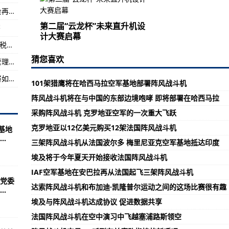
货源收紧！几近腰斩后，小龙虾价格反弹！还会再涨吗？记者探访发现...
反弹！还会再涨吗？记者探访发现...
第二届“云龙杯”未来直升机设
籍
录
计大赛启幕
第二届“云龙杯”未来直升机设计大赛在天津港保税区启幕
哮
猜您喜欢
广东：封闭区域、封控区域养老机构实行封闭管理，开展全员核酸检测排查
国家组织药品集采规模最大的一次！百姓用药将如此受益！
101架猎鹰将在哈西马拉空军基地部署阵风战斗机
阵风战斗机将在与中国的东部边境咆哮 即将部署在哈西马拉
采购阵风战斗机 克罗地亚空军的一次重大飞跃
克罗地亚以12亿美元购买12架法国阵风战斗机
基地
..
三架阵风战斗机从法国波尔多 梅里尼亚克空军基地抵达印度
埃及将于今年夏天开始接收法国阵风战斗机
IAF空军基地在安巴拉再从法国起飞三架阵风战斗机
党委
达索阵风战斗机和布加迪·凯隆普尔运动之间的这场比赛很有趣
.
埃及与阵风战斗机达成协议 促进数据共享
法国阵风战斗机在空中演习中飞越塞浦路斯领空