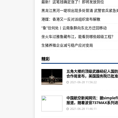
最新！这笔钱确定涨了！即将发放到位
这些爱兵细节，哪个最能戳中你？
黑龙江黑河一堤坝出现多处管涌 武警官兵紧急
菲律宾防长：F-16战机非常昂贵
港媒：香港又一反对派组织宣布解散
俄杜马主席评英国驱逐舰事件：要
“象”往何处丨云南象群向东北方迂回移动
坐火车过雅鲁藏布江，能看到哪些超级工程？
生猪养殖企业减亏稳产应对变局
精彩
五角大楼的顶级武器经纪人国防
合作局宣布，美国国务院已批准..
2021-06-28 11:56:22
中国航空新闻网讯：据simplefly
报道，随着波音737MAX系列进行
2021-06-28 11:46:11