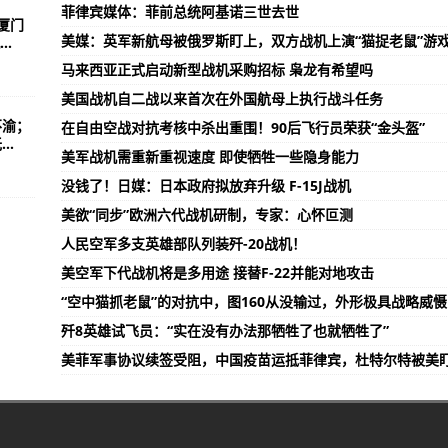
菲律宾媒体：菲前总统阿基诺三世去世
厦门
美媒：英军新航母被俄罗斯盯上，双方战机上演“猫捉老鼠”游
.
马来西亚正式启动新型战机采购招标 枭龙有希望吗
美国战机自二战以来首次在外国航母上执行战斗任务
不渝；
在自由空战对抗考核中杀出重围！90后飞行员荣获“金头盔”
..
美军战机需重新重视速度 即使牺牲一些隐身能力
没钱了！日媒：日本政府拟放弃升级 F-15J战机
美欲“同步”欧洲六代战机研制，专家：心怀叵测
人民空军多支英雄部队列装歼-20战机！
美空军下代战机将是多用途 接替F-22并能对地攻击
“空中猫抓老鼠”的对抗中，图160从没输过，外形极具战略威慑
歼8英雄试飞员：“实在没有办法那牺牲了也就牺牲了”
美菲军事协议续签受阻，中国疫苗运抵菲律宾，杜特尔特被美