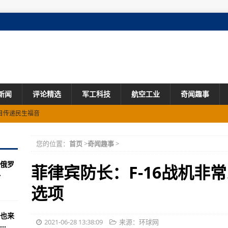
新闻
评论精选
军工科技
航空工业
奇闻趣事
目传递民生福音
的黑暗
您的位置：
首页
>
奇闻趣事
>
751个无标记墓穴举行悼念仪式
俄罗
民发布高温警告
菲律宾防长：F-16战机非
.
1死3伤
选项
突然现身，白宫急令4艘美舰拦截
也来
投放2枚炸弹，手法系首次
2021-06-28 13:38:09
来源：环球网
.