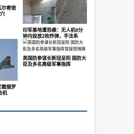
瓦尔寄宿
墓穴
印军基地遭恐袭：无人机6分
钟内投放2枚炸弹，手法系
英国防参谋长新冠呈阳 国防大
臣及多名高级军事指挥
拦截俄罗
攻击机