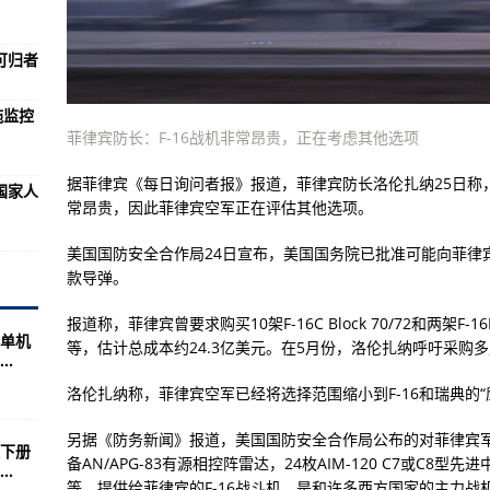
交付GTK Boxer车辆
推迟重返舰队
可归者
ophy主动防护系统
施监控
战车
菲律宾防长：F-16战机非常昂贵，正在考虑其他选项
.3亿美元的F-16战机
据菲律宾《每日询问者报》报道，菲律宾防长洛伦扎纳25日称，
国家人
Frogfoot攻击机
常昂贵，因此菲律宾空军正在评估其他选项。
音速导弹的猎狐犬
美国国防安全合作局24日宣布，美国国务院已批准可能向菲律宾出
毁 机上6人死亡
款导弹。
报道称，菲律宾曾要求购买10架F-16C Block 70/72和两架F-1
单机
？
等，估计总成本约24.3亿美元。在5月份，洛伦扎纳呼吁采购
.
与空客将再次对决
洛伦扎纳称，菲律宾空军已经将选择范围缩小到F-16和瑞典的“
“添翼”
另据《防务新闻》报道，美国国防安全合作局公布的对菲律宾军售方案显示
下册
备AN/APG-83有源相控阵雷达，24枚AIM-120 C7或C8
.
等。提供给菲律宾的F-16战斗机，是和许多西方国家的主力战