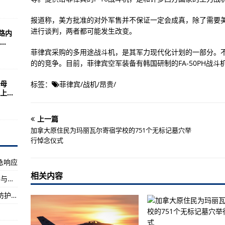
地挤满无家可归者
及多名高级军事指挥官接受隔离
报道称，美方批准的对外军售并不保证一定会成真，除了需要
进行谈判，两者都可能发生改变。
路内
讨论抗疫和能源合作等问题
.
移交伊核设施监控资料
菲律宾采购的多用途战斗机，是其军力现代化计划的一部分。不过，F-
的的竞争。目前，菲律宾空军装备有韩国研制的FA-50PH战斗机
的？
母
标签：
菲律宾
/
战机
/
昂贵
/
美一军舰进入黑海
...
上一篇
主动注销
加拿大原住民为玛丽瓦尔寄宿学校的751个无标记墓穴举
均为境外输入病例
行悼念仪式
千瓦水轮发电机组实现突破
急响应
到位
相关内容
广州：本轮疫情坚持中西医并重 中医药100%参与确诊患者治疗
华北和东北地区等地多雷阵雨天气
英国陆军为其新型坦克选择以色列Trophy主动防护系统
是哪一场战役，促使老蒋再次下野
国家是救世主？