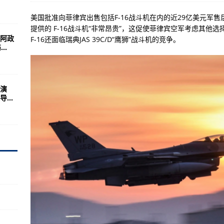
大使直言：军事挑衅后果严重
美国批准向菲律宾出售包括F-16战斗机在内的近29亿美元军
巴基斯坦将有“战略位置”
提供的 F-16战斗机“非常昂贵”，这促使菲律宾空军考虑其
阿政
F-16还面临瑞典JAS 39C/D“鹰狮”战斗机的竞争。
有“秘诀”，但是现在没人用了
..
海冲突升级，英俄将爆发全面战争
24小时反攻，打死打伤400余人
演
投产发电
...
箱或多花10元
防御IV级应急响应
天人追星逐月的勇敢
地区将形成半小时交通圈
医药100%参与确诊患者治疗
地中海演习