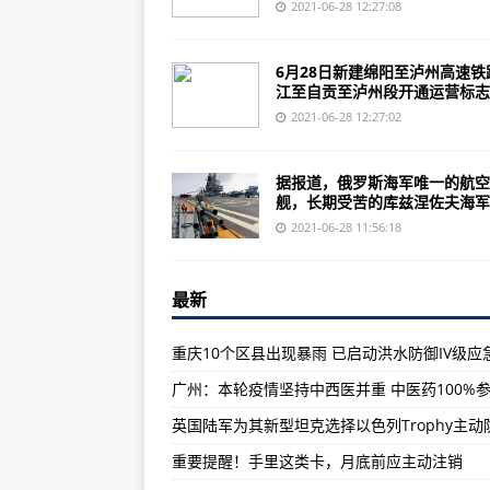
疫情严重冲击社会经济 美国旅游胜
2021-06-28 12:27:08
英国防参谋长新冠呈阳 国防大臣
6月28日新建绵阳至泸州高速铁
伊拉克、埃及、约旦举行三方会议
江至自贡至泸州段开通运营标志..
伊朗议长说不会向国际原子能机构
2021-06-28 12:27:02
“王海大队”是如何训练歼-20飞行员
据报道，俄罗斯海军唯一的航空
“海上微风2021”军演开始在即，
舰，长期受苦的库兹涅佐夫海军上
这些古村落，都是宝贝！
2021-06-28 11:56:18
重要提醒！手里这类卡，月底前应
最新
国家卫健委：新增确诊病例21例，
白鹤滩水电站今将投产发电，百万
重庆10个区县出现暴雨 已启动洪水防御IV级应
最新！这笔钱确定涨了！即将发放
长江中下游地区有较强降水过程 
三场大决战，共歼灭多少敌军，又
重要提醒！手里这类卡，月底前应主动注销
格鲁吉亚欢迎英国战舰，还当西方