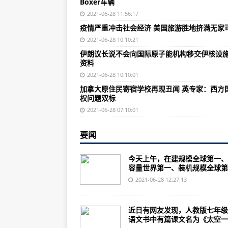
Boxer车辆
ARTEC GmbH完成向德国联邦国防军
2021-06-28 11:56:17
长期受苦的俄罗斯航母因维修问题
疫情严重冲击社会经济 美国旅游胜地挤满无家
英国陆军为其新型坦克选择以色列Tr
2021-06-28 10:10:21
伊朗议长说不会向国际原子能机构移交伊核设
土耳其突击队接收新版PARS 6×6
资料
美国国务院批准向菲律宾出售价值24
2021-06-28 10:10:01
加拿大原住民寄宿学校再现丑闻 英专家：西方
日本军用喷气式飞机拦截俄罗斯Su-25 
权问题双标
俄罗斯向叙利亚部署携带巨大高超
2021-06-28 07:10:01
菲律宾空军S-70i直升机在卡帕斯坠
要闻
白俄罗斯推出新型装甲运兵车原型
今天上午，在建规模全球第一、
俄罗斯MC-21与737 MAX相比如何
容量世界第一、装机规模全球第..
美国空军百亿新订单招标在即 波音
2021-06-28 12:27:13
成都天府国际机场启用，为西部开放
近日有网友发现，人教版七年级
厦门空管90分钟3次生命接力
语文书中有篇课文名为《太空一..