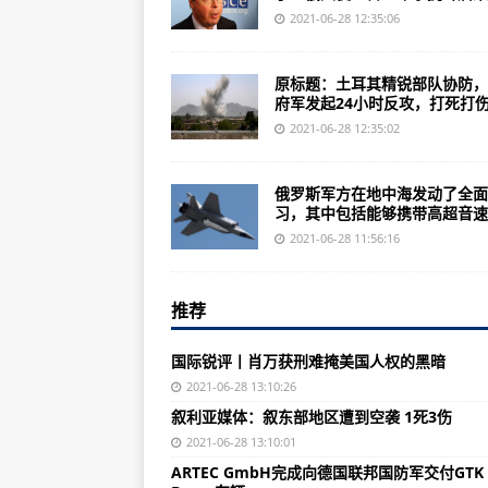
刚开炮赶走英舰，美舰也来了！俄
2021-06-28 12:35:06
巴基斯坦总理：如果印巴关系改善，
原标题：土耳其精锐部队协防，
清朝的御膳房有个蜜供局，制作蜜供
府军发起24小时反攻，打死打伤.
放狠话？英国参谋长警告：一旦黑
2021-06-28 12:35:02
土耳其精锐部队协防，阿政府军发起
俄罗斯军方在地中海发动了全面
金沙江白鹤滩水电站首批机组正式
习，其中包括能够携带高超音速导
国内油价第九涨大概率要来，加满一
2021-06-28 11:56:16
重庆10个区县出现暴雨 已启动洪水
推荐
杨利伟《太空一日》刷屏，致敬航
四川绵泸高铁内自泸段开通 川南
国际锐评丨肖万获刑难掩美国人权的黑暗
广州：本轮疫情坚持中西医并重 中
2021-06-28 13:10:26
叙利亚媒体：叙东部地区遭到空袭 1死3伤
刚刚，这条高铁开通运营！
2021-06-28 13:10:01
俄罗斯在与英国不和的情况下启动
ARTEC GmbH完成向德国联邦国防军交付GTK