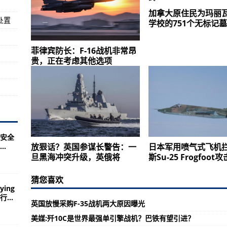
加拿大原住民为玛丽
处置
学校的751个无标记
，正在考虑其他选项
追究背后之人
菲律宾防长：F-16战机非常昂
贵，正在考虑其他选项
安全
.
放狠话？英国参谋长警告：一
日本军用喷气式飞机
旦黑海冲突升级，英俄将
斯Su-25 Frogfoot
猜您喜欢
ing
...
英国放慢采购F-35战机两大原因曝光
美媒:歼10C是世界最强单引擎战机？巴铁有望引进？