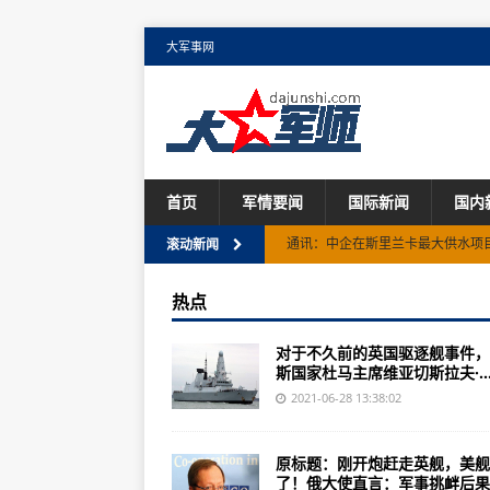
大军事网
首页
军情要闻
国际新闻
国内
通讯：中企在斯里兰卡最大供水项
滚动新闻
国际锐评丨肖万获刑难掩美国人权
热点
加拿大原住民为玛丽瓦尔寄宿学校的
对于不久前的英国驱逐舰事件，
破43℃！美国向西部超2000万居
斯国家杜马主席维亚切斯拉夫·..
叙利亚媒体：叙东部地区遭到空袭 
2021-06-28 13:38:02
美家门口危险一幕，东方7艘军舰
原标题：刚开炮赶走英舰，美舰
印军基地遭恐袭：无人机6分钟内
了！俄大使直言：军事挑衅后果..