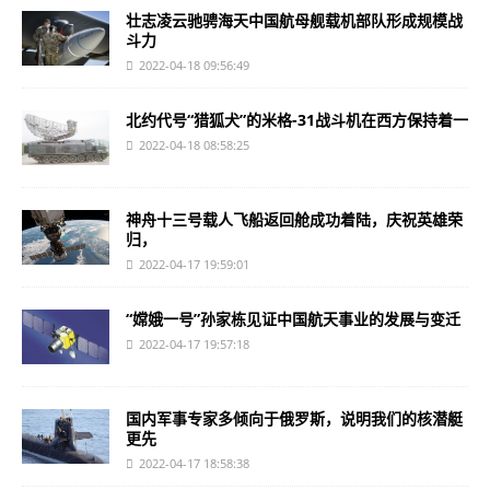
壮志凌云驰骋海天中国航母舰载机部队形成规模战
斗力
2022-04-18 09:56:49
北约代号“猎狐犬”的米格-31战斗机在西方保持着一
2022-04-18 08:58:25
神舟十三号载人飞船返回舱成功着陆，庆祝英雄荣
归，
2022-04-17 19:59:01
“嫦娥一号”孙家栋见证中国航天事业的发展与变迁
2022-04-17 19:57:18
国内军事专家多倾向于俄罗斯，说明我们的核潜艇
更先
2022-04-17 18:58:38