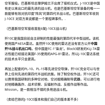
空军服役。巴基斯坦总理伊姆兰汗出席了接机仪式。J-10CE是中国
有史以来出口的最先进的战斗机，也是巴基斯坦空军装备的唯一一
款能够有效对抗印度“阵风”的第四代半战斗机。巴基斯坦空军收到
J-10CE 对双方来说都是一个里程碑事件。.
（巴基斯坦空军接收首批6架J-10CE战斗机）
歼10C是我国目前自主研制的性能最强的第四代半中型战机。该机
使用国产AESA雷达。虽然歼10C使用的雷达还没有官方公开
中国
歼15战斗机出口吗
，但中国是FC-1“枭龙”。Block3研发的KLJ-7A雷
达性能已经接近美国F-35使用的APG-81雷达，所以J-10C雷达系统
的技术水平只会更高。
再加上配套的PL-10、PL-15等先进空空导弹，歼10C完全可以与世
界上任何先进的第四代半战机抗衡。除了制空权作战，歼10C还可
以携带我国研制的多种空对地、空对舰精确制导
武器
，可以进行地
对地精确轰炸、战术侦察、反辐射作战、反舰作战等作战。
Mission，是一款相当不错的多用途战斗机。
（卖给巴铁的J-10CE版本和我们自己的版本差不多）