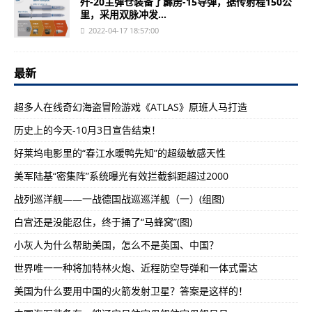
歼-20主弹仓装备了霹雳-15导弹，据传射程150公
里，采用双脉冲发...
2022-04-17 18:57:00
最新
超多人在线奇幻海盗冒险游戏《ATLAS》原班人马打造
历史上的今天-10月3日宣告结束！
好莱坞电影里的“春江水暖鸭先知”的超级敏感天性
美军陆基“密集阵”系统曝光有效拦截斜距超过2000
战列巡洋舰——一战德国战巡巡洋舰（一）(组图)
白宫还是没能忍住，终于捅了“马蜂窝”(图)
小灰人为什么帮助美国，怎么不是英国、中国？
世界唯一一种将加特林火炮、近程防空导弹和一体式雷达
美国为什么要用中国的火箭发射卫星？答案是这样的！