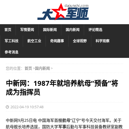
首页
军情要闻
国际新闻
国内新闻
评论精选
军工科技
航空工业
奇闻趣事
全球视野
科学观察
参考消息
您的位置：
首页
>
国内新闻
>
中新网：1987年就培养航母“预备”将
成为指挥员
2022-04-19 10:57:48
中新网9月25日电 中国海军首艘
航母
“辽宁”号今天交付海军。关于
航母舰长培养选拔，国防大学
军事
后勤与军事科技装备教研室副教