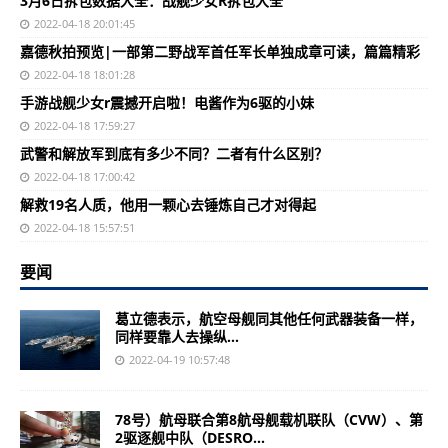
3月6日拆包数据大全：战舰少女R拆包大全
2022-04-18 20:01:45
嘉德秋拍预览|一部第二野战军首任军长单独成章可读，篇篇精彩
2022-04-18 18:01:28
手游战舰少女r震撼开启啦！电酱作为6驱的小妹
2022-04-18 17:59:27
武警和解放军到底有多少不同？二者有什么区别？
2022-04-18 17:00:42
解救19名人质，他用一颗心去锤炼自己才对得起
2022-04-18 15:57:51
要闻
葛立德表示，航空母舰同其他任何武器装备一样，
同样要靠人去操纵...
2022-04-19 10:57:48
78号）航母联合第8航母舰载机联队（CVW）、第
2驱逐舰中队（DESRO...