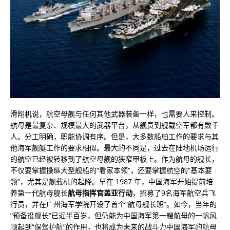
滑翔机说，航空母舰与任何其他武器装备一样，也需要人来控制。
航母是最复杂、规模最大的武器平台，从舰员到舰载空军都有数千
人。分工明确，职能协调有序。但是，大多数船舶工作的要求与其
他海军舰艇工作的要求相似。最大的不同是，过去在陆地机场运行
的航空已经被转移到了航空母舰的狭窄甲板上。作为航母的舰长，
不仅要掌握操纵大型舰船的“看家本领”，还要掌握航空的“基本要
领”，尤其是舰载机的起降。早在 1987 年，中国海军开始提前培
养第一代航母舰长
航母指挥官盖亚行动
，招募了9名海军航空兵飞
行员，并在广州海军学院开设了首个“航母舰长班”。如今，当年的
“预备役舰长”已近半百岁，但仍能为中国海军第一艘航母的一帆风
顺起到“保驾护航”的作用，也将成为未来的战斗力中国海军的航母