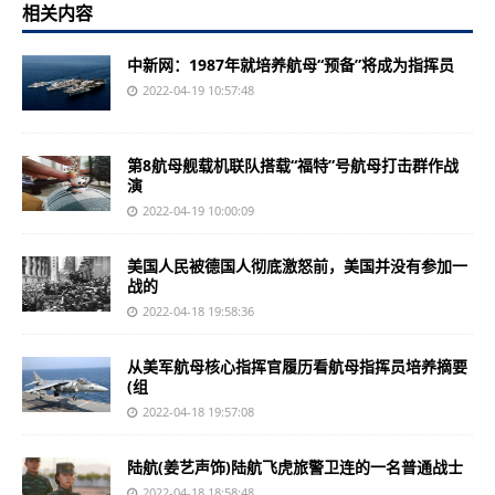
相关内容
中新网：1987年就培养航母“预备”将成为指挥员
2022-04-19 10:57:48
第8航母舰载机联队搭载“福特”号航母打击群作战
演
2022-04-19 10:00:09
美国人民被德国人彻底激怒前，美国并没有参加一
战的
2022-04-18 19:58:36
从美军航母核心指挥官履历看航母指挥员培养摘要
(组
2022-04-18 19:57:08
陆航(姜艺声饰)陆航飞虎旅警卫连的一名普通战士
2022-04-18 18:58:48