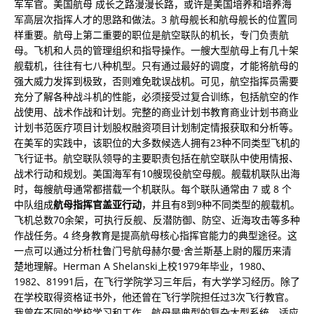
军军官。美国航母 成长之路漫漫长路，或许是美国培养和培养海
军高层次指挥人才的思路和做法。3 航母舰长和航母舰长的位置同
样重要。航母上第二重要的职位是航空联队的机长，专门负责航
母。飞机和人员的管理组织和指导操作。一艘大型航母上有几十架
舰载机，往往有七八种机型。只有通过最好的调度，才能将航母的
强大威力发挥到极致，否则难免耽误战机。可见，航空指挥员需要
充分了解各种战斗机的性能，必须接受过复合训练，包括航空的作
战使用、战术作战和计划。完整的商业计划书教育商业计划书商业
计划书范医疗项目计划股权融资项目计划制定情报获取和分析等。
在美军的实践中，该职位的大多数候选人拥有23种不同类型飞机的
飞行证书。航空联队领导的主要职责包括在航空联队中使用情报、
战术行动和规划。美国海军有10艘现役航空母舰。舰载机联队出海
时，每艘航母通常都搭载一个机联队。每个联队通常由 7 或 8 个
中队组成
航母指挥官盖亚行动
，并且有8到9种不同类型的舰载机。
飞机总数70余架，可执行反舰、反潜防御、防空、近海攻击等多种
作战任务。4 终身教育是提高航母核心指挥官能力的典型途径。这
一点可以通过分析杜鲁门号航母赫尔曼·舍兰斯基上尉的履历来清
楚地理解。Herman A Shelanski上校1979年毕业，1980、
1982、81991后，在飞行学院学习三年后，有大学学习经历。除了
在学校取得资格证书外，他还曾在飞行学院担任过3次飞行教官。
我曾在不同的学校学习和工作。航母是典型的复杂大型系统。适应