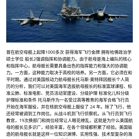
曾在航空母舰上起降1000多次 获得海军飞行金牌 拥有哈佛政治学
硕士学位 船长2强调指挥和协调能力。由于航母是海上编队的核心
和指挥中心，航母舰长需要具备出色的指挥能力和强大的协调能
力。一方面，这种能力取决于高校的培养。另一方面，它必须在和
平时期。通过对美国核动力航母舰长托马斯·奥特拜因舰长个人简
历的分析，我们可以对美国海军选拔航母舰长的标准篮球课程、标
准尘肺、标准电影、党员活动室建设、分级护理 标准化儿科分级
护理标准和条件 托马斯作为一名受过高等教育的海军合格飞行员
开始在海军服役，并在核航空母舰上服役了 24 年。除了飞行，他
还经常被调到工作岗位。从战斗机到飞行侦察机，从飞行员到飞行
教官，19次换部门和岗位经常让人眼花缭乱，这就是为什么美国航
母的舰长见多识广，经验丰富，在各个领域都积累了经验。美国锻
造的航母舰长就是这样一位知识渊博、实用性强、技术型复杂的海