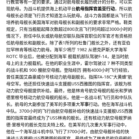
行教官等有一定的要求。通过对航母舰长履历统计的分析，可以实
现航母。为战斗机提供海上机动平台
航母指挥官盖亚行动
，所以航
母舰长必须是飞行员才知道怎么玩航母。战斗力各国都是从飞行员
培养航母舰长美国海军对航母舰长和副舰长的要求非常严格。鞋类
规定，只有当舰艇起降次数超过800次且飞行时间超过3000小时的
情况下，担任中队长或航母航空联队指挥官职位的军官才有资格担
任航母舰长和副舰长。除了表1所列的杜鲁门舰长之外，还有亚伯
拉罕林肯等核动力航母。海军少将厅 1982 从德克萨斯大学海军
ROTC 毕业后，他被分配到海军 舰载机部队驾驶F-14，是当时航
母上的主力舰载机。在他的职业生涯中，霍​​尔驾驶过 7 种不同类型
的战斗机和 900 艘航空母舰。登陆经历 拥有4000小时飞行经验，
曾任美国艾森豪威尔号核动力航母副舰长。指挥FA-18C“大黄蜂”航
母空军。他还担任快速战斗支援舰USS西雅图的指挥官，该舰为核
动力航空母舰提供补给。最终，他是林肯号航空母舰的船长和罗纳
德里根号核动力航空母舰的船长。他是一名战斗机飞行员和中队队
长。航母的大副参加了美军的多项重大
军事
行动。他在海军战斗机
中队。3700小时的飞行由航空母舰补给的快速战斗支援舰USS西雅
图的指挥官最终成为了USS林肯的舰长。还有核动力航空母舰罗纳
德·里根号的舰长克拉夫特上校。在美军的几次重大军事行动中，
他在一个海军战斗机中队飞行了3700小时，由航空母舰补给的快
速战斗支援舰USS西雅图的指挥官，最终成为了林肯号航空母舰的