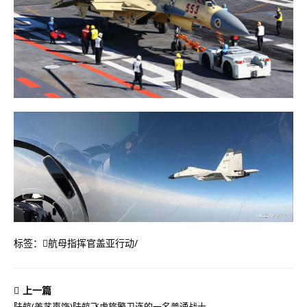
标签：
航母指挥官盖亚行动
/
上一篇
陆航(姜艺声饰)陆航飞虎旅警卫连的一名普通战士