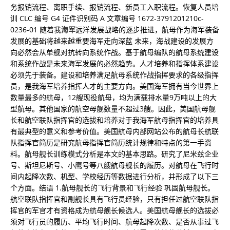
务报销流程、离职手续、报销流程、新员工入职流程。恢复人员培
训 CLC 编号 G4 证件识别码 A 文章编号 1672-3791201210c-
0236-01 随着我
海军
远洋发展战略的逐步推进，航母作为海军装备
发展的基础将越来越重要海军走向深蓝 未来，海战建设的发展方
向必然会从单舰对抗转向系统作战。基于航母编队的航母系统建设
和系统作战是未来海军发展的必然趋势。人才培养和指挥体系建设
必须先于装备。建设和培养满足航母系统作战指挥要求的各级指挥
员，是我海军培养指挥人才的主要方向。美国海军拥有当今世界上
数量最多的航母，12艘现役航母，均为满载排水量9万吨以上的大
型航母。其他国家的航空母舰数量不超过3艘。因此，美国航母舰
长和航空联队指挥官的选拔和培养对于我海军航母指挥官的培养具
有最典型的意义和参考价值。美国航母内部网站公布的航母长航联
队指挥官简历是研究航母指挥官简历统计规律和特点的第一手资
料。航母舰长训练模式分析是本文的基本思路。研究了尼米兹企业
号、斯坦尼斯号、小鹰号等八艘航母舰长的履历。对航母在飞行时
间内起降次数、机型、学校经历等数据进行分析，并形成了以下三
个方面。结语 1.航母舰长的飞行背景和飞行经验 巩固航母舰长。
航空联队指挥官和副舰长具有飞行员经验，只有担任过航空联队指
挥官的军官才有资格成为航母舰长候选人。美国航母舰长的选拔必
须对飞行员的履历、平均飞行时间、航母起降次数、是否从事过飞