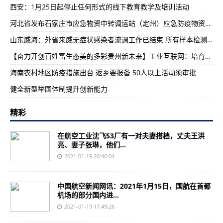
西安：1月25日起停止任何形式的线下教育教学及培训活动
​河北省发布石家庄市应急物资中转调运站（定州）应急防疫物资调运流程
山东威海：外省来威无症状感染者流调工作已结束 所有样本检测均为阴性
【奋力开创百姓富生态美的多彩贵州新未来】工业互联网：培育贵州工业高质量发展新动能
​海南农村地区防疫措施出台 返乡要报备 50人以上活动须审批
健全新型举国体制提升创新能力
精彩
在航空工业沈飞53厂有一对夫妻搭档，丈夫王洪
亮、妻子张琳，他们...
2021-01-19 20:46:04
中国航空新闻网讯：2021年1月15日，国航在首都
机场的部分国内进...
2021-01-19 17:49:26