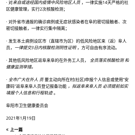
·
对
来自或途经国内疫情中风险地区人员
，一律实施14天严格的社
区健康管理，实行2次核酸检测；
·
对外省市通报的确诊病例或无症状感染者在阜的密切接触者、次
密切接触者，一律实行集中隔离；
·
发生本土病例设区市（直辖市为区）的低风险地区来（返）阜人
员，
一律提交3日内核酸检测阴性证明
，方可自由有序流动。
·
其他低风险地区返阜来阜的在外务工人员，
全员落实核酸检测
和
健康监测举措。
·
全市广大在外人
员
要主动向所在村(社区)申报个人信息或使用“安
康码”返阜来阜人员登记报备功能
，拟返阜来阜人员
必须提前如实
填报个人信息和行程轨迹
。
阜阳市卫生健康委员会
2021年1月19日
上一篇