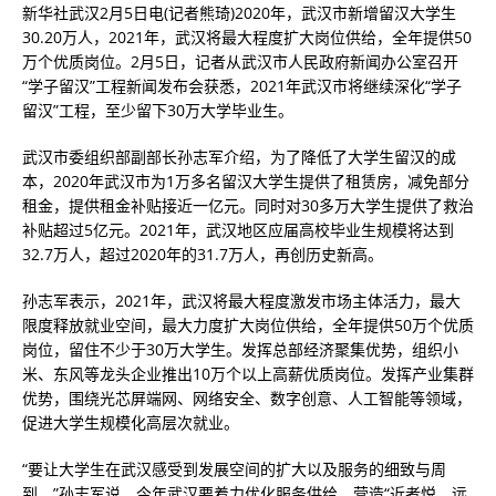
新华社武汉2月5日电(记者熊琦)2020年，武汉市新增留汉大学生
30.20万人，2021年，武汉将最大程度扩大岗位供给，全年提供50
万个优质岗位。2月5日，记者从武汉市人民政府新闻办公室召开
“学子留汉”工程新闻发布会获悉，2021年武汉市将继续深化“学子
留汉”工程，至少留下30万大学毕业生。
武汉市委组织部副部长孙志军介绍，为了降低了大学生留汉的成
本，2020年武汉市为1万多名留汉大学生提供了租赁房，减免部分
租金，提供租金补贴接近一亿元。同时对30多万大学生提供了救治
补贴超过5亿元。2021年，武汉地区应届高校毕业生规模将达到
32.7万人，超过2020年的31.7万人，再创历史新高。
孙志军表示，2021年，武汉将最大程度激发市场主体活力，最大
限度释放就业空间，最大力度扩大岗位供给，全年提供50万个优质
岗位，留住不少于30万大学生。发挥总部经济聚集优势，组织小
米、东风等龙头企业推出10万个以上高薪优质岗位。发挥产业集群
优势，围绕光芯屏端网、网络安全、数字创意、人工智能等领域，
促进大学生规模化高层次就业。
“要让大学生在武汉感受到发展空间的扩大以及服务的细致与周
到。”孙志军说，今年武汉要着力优化服务供给，营造“近者悦、远