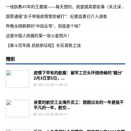
一线执教45年的王嘉陵——每天想的，就是跳高那些事（关注深耕基层的老教练）
固原通报“女子举报疫情管控被打”：纪委监委已介入调查
昨晚全网刷屏的“中段反导”，到底是个啥？
这是中国人拍摄的第一张火星照片！
【奋斗百年路 启航新征程】长征首胜之战
精彩
疫情下罕有的航展：被军工巨头环绕侍候的“福分”
2月3日至5日，...
2021-02-06 11:46:18
亲爱的航空工业海外员工：刚刚过去的一年是极不
平凡的一年，航空...
2021-02-06 08:49:17