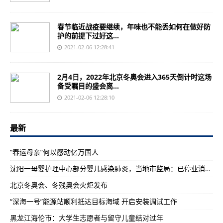
春节临近战疫要继续，年味也不能丢如何在做好防
护的前提下过好这...
2021-02-06 12:28:41
2月4日，2022年北京冬奥会进入365天倒计时这场
备受瞩目的盛会离...
2021-02-06 12:28:10
最新
“春运母亲”何以感动亿万国人
沈阳一母婴护理中心部分婴儿感染肺炎，当地市监局：已停业消杀，相关人员核酸检测均为阴性
北京冬奥会、冬残奥会火炬发布
“深海一号”能源站顺利抵达目标海域 开启安装调试工作
黑龙江海伦市：大学生志愿者与留守儿童结对过年