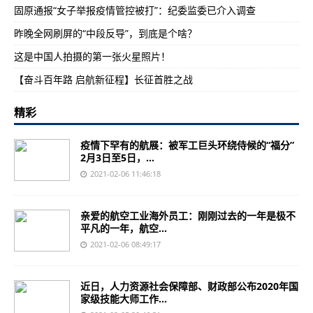
固原通报“女子举报疫情管控被打”：纪委监委已介入调查
昨晚全网刷屏的“中段反导”，到底是个啥？
这是中国人拍摄的第一张火星照片！
【奋斗百年路 启航新征程】长征首胜之战
精彩
疫情下罕有的航展：被军工巨头环绕侍候的“福分”
2月3日至5日，...
2021-02-06 11:46:18
亲爱的航空工业海外员工：刚刚过去的一年是极不
平凡的一年，航空...
2021-02-06 08:49:17
近日，人力资源社会保障部、财政部公布2020年国
家级技能大师工作...