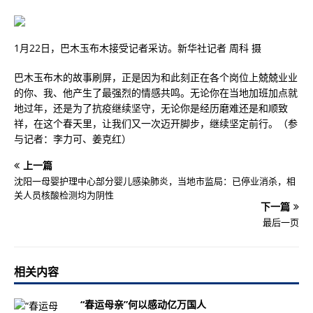
1月22日，巴木玉布木接受记者采访。新华社记者 周科 摄
巴木玉布木的故事刷屏，正是因为和此刻正在各个岗位上兢兢业业
的你、我、他产生了最强烈的情感共鸣。无论你在当地加班加点就
地过年，还是为了抗疫继续坚守，无论你是经历磨难还是和顺致
祥，在这个春天里，让我们又一次迈开脚步，继续坚定前行。（参
与记者：李力可、姜克红）
上一篇
沈阳一母婴护理中心部分婴儿感染肺炎，当地市监局：已停业消杀，相
关人员核酸检测均为阴性
下一篇
最后一页
相关内容
“春运母亲”何以感动亿万国人