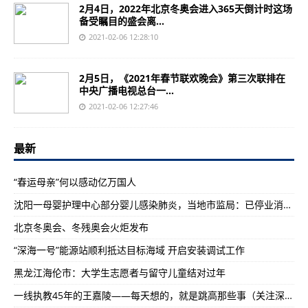
2月4日，2022年北京冬奥会进入365天倒计时这场
备受瞩目的盛会离...
2021-02-06 12:28:10
2月5日，《2021年春节联欢晚会》第三次联排在
中央广播电视总台一...
2021-02-06 12:27:46
最新
“春运母亲”何以感动亿万国人
沈阳一母婴护理中心部分婴儿感染肺炎，当地市监局：已停业消杀，相关人员核酸检测均为阴性
北京冬奥会、冬残奥会火炬发布
“深海一号”能源站顺利抵达目标海域 开启安装调试工作
黑龙江海伦市：大学生志愿者与留守儿童结对过年
一线执教45年的王嘉陵——每天想的，就是跳高那些事（关注深耕基层的老教练）