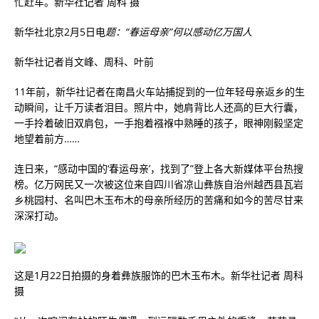
忙赶车。新华社记者 周科 摄
新华社北京2月5日电
题：“春运母亲”何以感动亿万国人
新华社记者肖文峰、周科、叶前
11年前，新华社记者在南昌火车站捕捉到的一位年轻母亲返乡的生
动瞬间，让千万读者泪目。照片中，她肩背比人还高的巨大行囊，
一手拎着破旧双肩包，一手抱着襁褓中熟睡的孩子，眼神刚毅坚定
地望着前方……
连日来，“感动中国的‘春运母亲’，找到了”登上各大新媒体平台热搜
榜。亿万网民又一次被这位来自四川省凉山彝族自治州越西县瓦岩
乡桃园村、名叫巴木玉布木的母亲所经历的苦痛和如今的苦尽甘来
深深打动。
这是1月22日拍摄的身着彝族服饰的巴木玉布木。新华社记者 周科
摄