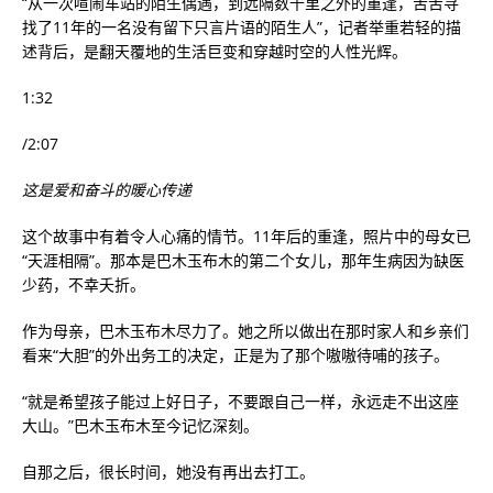
“从一次喧闹车站的陌生偶遇，到远隔数千里之外的重逢，苦苦寻
找了11年的一名没有留下只言片语的陌生人”，记者举重若轻的描
述背后，是翻天覆地的生活巨变和穿越时空的人性光辉。
1:32
/2:07
这是爱和奋斗的暖心传递
这个故事中有着令人心痛的情节。11年后的重逢，照片中的母女已
“天涯相隔”。那本是巴木玉布木的第二个女儿，那年生病因为缺医
少药，不幸夭折。
作为母亲，巴木玉布木尽力了。她之所以做出在那时家人和乡亲们
看来“大胆”的外出务工的决定，正是为了那个嗷嗷待哺的孩子。
“就是希望孩子能过上好日子，不要跟自己一样，永远走不出这座
大山。”巴木玉布木至今记忆深刻。
自那之后，很长时间，她没有再出去打工。