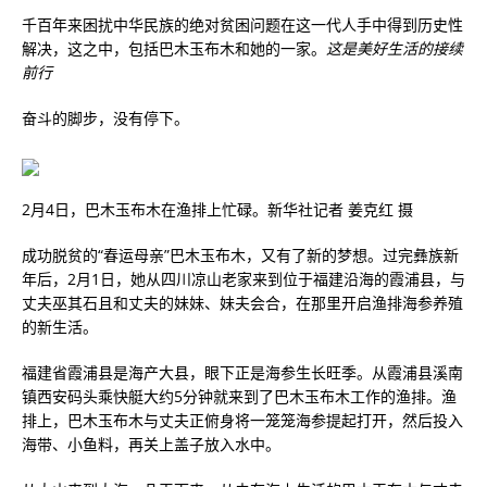
千百年来困扰中华民族的绝对贫困问题在这一代人手中得到历史性
解决，这之中，包括巴木玉布木和她的一家。
这是美好生活的接续
前行
奋斗的脚步，没有停下。
2月4日，巴木玉布木在渔排上忙碌。新华社记者 姜克红 摄
成功脱贫的“春运母亲”巴木玉布木，又有了新的梦想。过完彝族新
年后，2月1日，她从四川凉山老家来到位于福建沿海的霞浦县，与
丈夫巫其石且和丈夫的妹妹、妹夫会合，在那里开启渔排海参养殖
的新生活。
福建省霞浦县是海产大县，眼下正是海参生长旺季。从霞浦县溪南
镇西安码头乘快艇大约5分钟就来到了巴木玉布木工作的渔排。渔
排上，巴木玉布木与丈夫正俯身将一笼笼海参提起打开，然后投入
海带、小鱼料，再关上盖子放入水中。