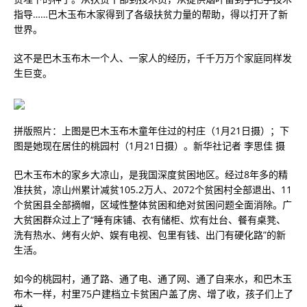
指导……巴木玉布木家得到了各级扶贫力量的帮助，得以打开了新
世界。
这不是巴木玉布木一个人、一家人的经历，千千万万个家庭同样发
生巨变。
拼版照片：上图是巴木玉布木童年住过的村庄（1月21日摄）；下
图是她现在居住的桃园村（1月21日摄）。新华社记者 李思佳 摄
巴木玉布木的家乡大凉山，是我国深度贫困地区。经过8年多的精
准扶贫，凉山州累计减贫105.2万人、2072个贫困村全部退出、11
个贫困县全部摘帽，区域性整体贫困和绝对贫困问题全面消除。广
大贫困群众过上了“睡有床铺、衣有储柜、炊有灶台、餐有桌凳、
洗有热水、烤有火炉、娱有电视、包里有钱、出门有硬化路”的新
生活。
如今的桃园村，通了路、通了电、通了网、通了自来水，和巴木玉
布木一样，村里75户建档立卡贫困户盖了房、增了收，孩子们上了