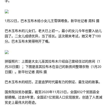
学。
1月22日，巴木玉布木给小女儿王雪琪喂食。新华社记者 周科 摄
巴木玉布木的儿女们，老大已上初一，最小的女儿今年也要入幼儿
园了。二女儿成绩优异，当了班长。这次期末考试，她又考了100
分。巴木玉布木笑得咧开了嘴。
拼版照片：上图是大女儿巫其拉布木介绍自己曾经住过的房间（1
月20日摄）；下图是巫其拉布木在自己的新房间整理衣物（1月20
日摄）。新华社记者 周科 摄
巴木玉布木的经历，正是追梦时代最有力的例证、最生动的故事。
国务院扶贫办披露，截至2020年11月23日，全国832个贫困县全
部摘帽。过去8年里，全国近1亿贫困人口实现脱贫，创造了人类减
贫史上最伟大的奇迹。