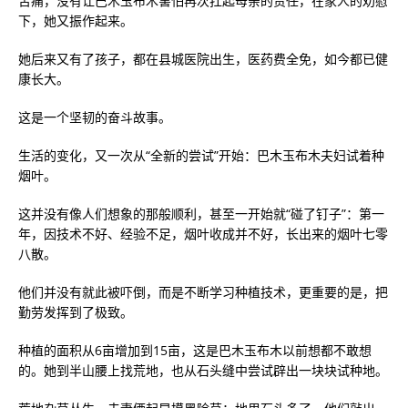
苦痛，没有让巴木玉布木害怕再次扛起母亲的责任，在家人的劝慰
下，她又振作起来。
她后来又有了孩子，都在县城医院出生，医药费全免，如今都已健
康长大。
这是一个坚韧的奋斗故事。
生活的变化，又一次从“全新的尝试”开始：巴木玉布木夫妇试着种
烟叶。
这并没有像人们想象的那般顺利，甚至一开始就“碰了钉子”：第一
年，因技术不好、经验不足，烟叶收成并不好，长出来的烟叶七零
八散。
他们并没有就此被吓倒，而是不断学习种植技术，更重要的是，把
勤劳发挥到了极致。
种植的面积从6亩增加到15亩，这是巴木玉布木以前想都不敢想
的。她到半山腰上找荒地，也从石头缝中尝试辟出一块块试种地。