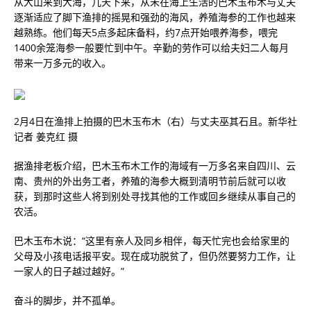
从大山来到大海，几天下来，从未在海上生活的巴木玉布木与丈夫
逐渐适应了脚下渔排的摇晃和强劲的海风，养殖海参的工作也越来
越熟练。他们每天5点多起床备料，约7点开始喂养海参，喂完
1400余笼海参一般要忙到中午。辛勤的劳作可以给夫妇二人每月
带来一万多元的收入。
2月4日在渔排上拍摄的巴木玉布木（右）与丈夫巫其石且。新华社
记者 姜克红 摄
据渔排老板介绍，巴木玉布木工作的海域有一万多名来自四川、云
南、贵州的外出务工者，养殖的海参大概到清明节前后就可以收
获，到那时这些人将到别处寻找其他的工作或回乡继续从事自己的
农活。
巴木玉布木说：“这里有亲人及同乡相伴，每天忙完也会给家里的
父母及小孩电话报平安。现在成功脱贫了，但仍然要努力工作，让
一家人的日子越过越好。”
奋斗的脚步，并不孤单。