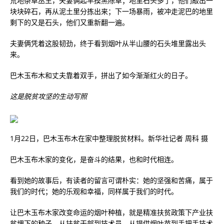
荒地杂草丛生，夫妻俩起早摸黑除草；地里石头多了，他们敲出一
块块碎石，再从泥土里分拣出来；下一场暴雨，被冲走泥巴的地里
剩下的又是石头，他们又重新翻一遍。
夫妻俩凭着这股韧劲，终于看到烟叶从半山腰的石头堆里露出头
来。
巴木玉布木和丈夫靠着双手，拼出了如今渐渐红火的日子。
这是脱贫攻坚的生动写照
1月22日，巴木玉布木在家中整理脱贫材料。新华社记者 周科 摄
巴木玉布木家的变化，是奋斗的结果，也和时代相连。
看到她的故事后，有读者的留言可谓朴实：她的坚强和苦痛，属于
我们的时代；她的乐观和幸福，同样属于我们的时代。
让巴木玉布木家改变命运的烟叶种植，就是精准扶贫政策下产业扶
贫埋下的种子。从扶贫干部到技术员，从提供烟叶苗到手把手技术